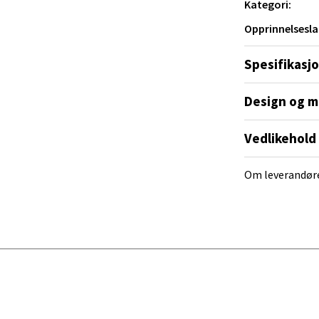
Kategori:
 dag 10-20
V
Opprinnelsesla
tikk
Spesifikasj
al - Alti Mandal
Design og m
yveien 55, 4517 Mandal
Vedlikehold
 dag 10-20
V
tikk
Om leverandør
 Rana - Thon Senter Mo i Rana
f Nansensgate 22, 8622 Mo i Rana
 dag 09-19
V
tikk