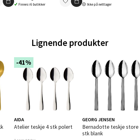
gata 1, 8514 Narvik
Finnes i 6 butikker
Ikke på nettlager
 dag 10-20
V
tikk
Lignende produkter
en - Oasen Senter
ernadottes vei 52, 5147 Fyllingsdalen
-41%
 dag 10-21
V
tikk
al - Aunasenteret
nteret, Sunndalsvegen 3, 7340 Oppdal
AIDA
GEORG JENSEN
 dag 10-19
V
Atelier teskje 4 stk polert
Bernadotte teskje store 4
tikk
stk blank