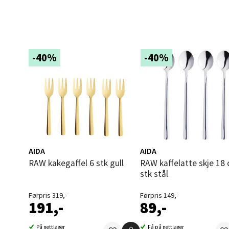
Åles
Langel
-40%
-40%
Åpent i
0 i bu
Mold
Torget
Åpent i
AIDA
AIDA
RAW kakegaffel 6 stk gull
RAW kaffelatte skje 18 cm 4
0 i bu
stk stål
Førpris 319,-
Førpris 149,-
191,-
89,-
Narv
På nettlager
Få på nettlager