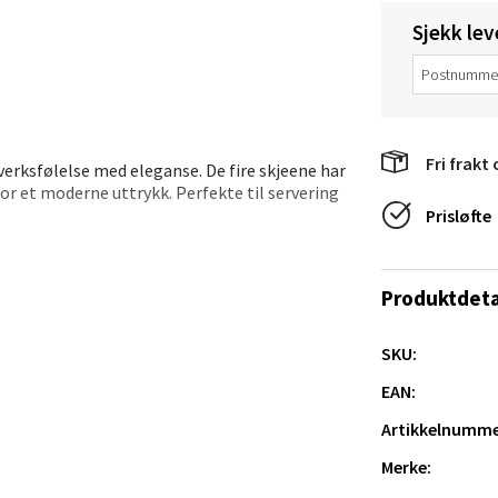
e/Jæren - M44
Sjekk lev
veien 2, 4340 Bryne
 dag 10-20
V
tikk
Fri frakt 
erksfølelse med eleganse. De fire skjeene har
or et moderne uttrykk. Perfekte til servering
anger og Sandnes - Thon Senter
Prisløfte
a
rossen nr 9, 4042 Stavanger
Produktdeta
 dag 10-20
SKU:
tikk
il bordet.
EAN:
Artikkelnumme
nger - Magneten
Merke:
ra 14, 7606 Levanger