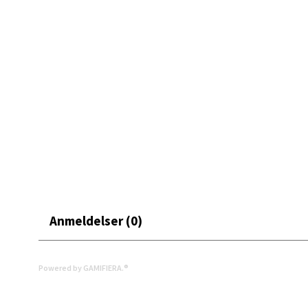
Åpent i
0 i bu
Mand
Skarvø
Åpent i
0 i bu
Mo i
Anmeldelser (0)
Fridtjo
Åpent i
Powered by GAMIFIERA.®
0 i bu