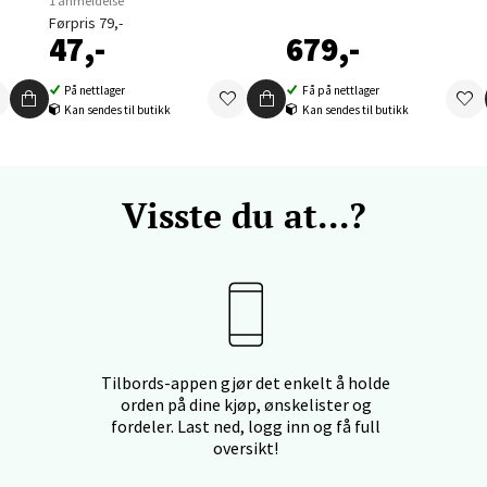
1 anmeldelse
Førpris 79,-
47,-
679,-
nger - Thon Senter Orkanger
På nettlager
Få på nettlager
enter Orkanger, Orkdalsveien 113, 7300 Orkanger
Kan sendes til butikk
Kan sendes til butikk
 dag 09-20
V
tikk
Visste du at...?
vika - Thon Senter Sandvika
orbsgate 7, 1338 Sandvika
 dag 10-21
V
tikk
Tilbords-appen gjør det enkelt å holde
orden på dine kjøp, ønskelister og
fordeler. Last ned, logg inn og få full
oversikt!
en - Thon Senter Sartor