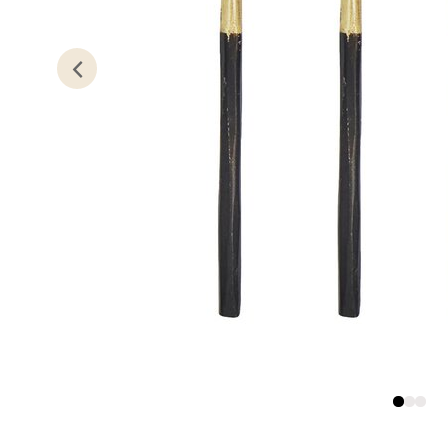
0 i bu
Kris
Lillem
Åpent i
0 i bu
Oslo
Erich 
Åpent i
0 i bu