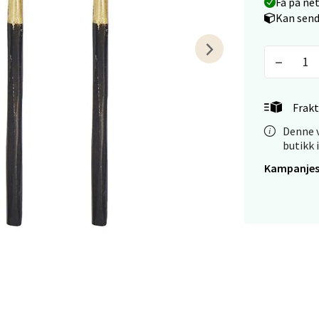
Få på ne
tikk
Kan send
tiansand - Markens
arkens markensgate 25B, 4611 Kristiansand
Frakt
 dag 09-18
V
Denne v
tikk
butikk 
Kampanjes
 - Linderud
Mogensøns vei 38, 0594 Oslo
 dag 10-21
V
tikk