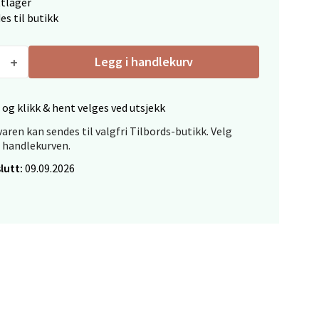
ttlager
es til butikk
Legg i handlekurv
 og klikk & hent velges ved utsjekk
elg
aren kan sendes til valgfri Tilbords-butikk. Velg
i handlekurven.
lutt:
09.09.2026
elg