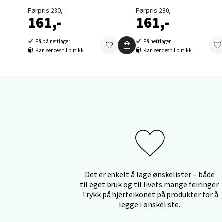
Førpris 230,-
Førpris 230,-
161,-
161,-
Orka
Få på nettlager
På nettlager
Thon S
Kan sendes til butikk
Kan sendes til butikk
Åpent i
0 i bu
Sand
Brodtk
Åpent i
0 i bu
Det er enkelt å lage ønskelister – både
til eget bruk og til livets mange feiringer.
Trykk på hjerteikonet på produkter for å
legge i ønskeliste.
Berg