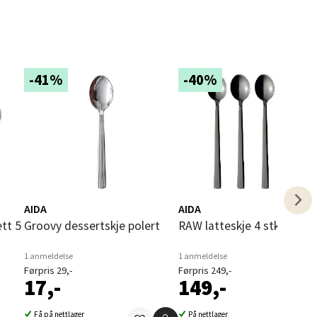
-41%
-40%
elg
AIDA
AIDA
elg
Groovy dessertskje polert
RAW latteskje 4 stk svart
1 anmeldelse
1 anmeldelse
Førpris 29,-
Førpris 249,-
17,-
149,-
Få på nettlager
På nettlager