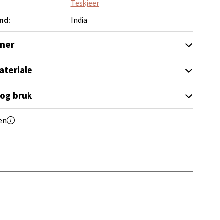
Teskjeer
elg
nd:
India
oner
ateriale
 og bruk
elg
en
elg