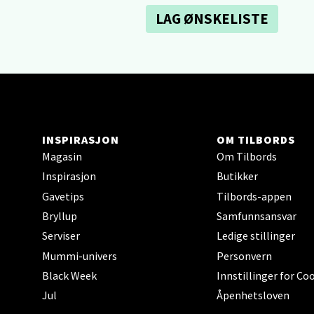
Sartor
LAG ØNSKELISTE
Åpent i
0 i bu
Tron
Falken
INSPIRASJON
OM TILBORDS
Åpent i
Magasin
Om Tilbords
Inspirasjon
Butikker
0 i bu
Gavetips
Tilbords-appen
Bryllup
Samfunnsansvar
Ski 
Serviser
Ledige stillinger
Mummi-univers
Personvern
Ski Sto
Black Week
Innstillinger for Co
Åpent i
Jul
Åpenhetsloven
0 i bu