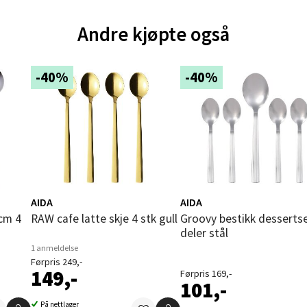
und - Thon Senter Moa
Andre kjøpte også
andsvegen 25, 6010 Ålesund
-40%
-40%
 dag 10-20
V
tikk
e - Moldetorget
 1, 6413 Molde
 dag 10-20
AIDA
AIDA
V
RAW cafe latte skje 4 stk gull
Groovy bestikk dessertsett 5
tikk
deler stål
1 anmeldelse
Førpris 249,-
149,-
Førpris 169,-
ik - Thon Senter Malmporten
101,-
På nettlager