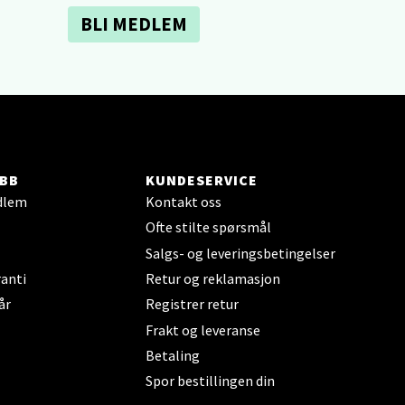
BLI MEDLEM
elg
BB
KUNDESERVICE
dlem
Kontakt oss
elg
Ofte stilte spørsmål
Salgs- og leveringsbetingelser
anti
Retur og reklamasjon
år
Registrer retur
Frakt og leveranse
Betaling
elg
Spor bestillingen din