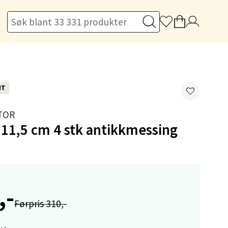
elg
NT
TOR
 11,5 cm 4 stk antikkmessing
elg
,-
Førpris 310,-
elg