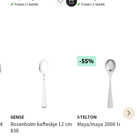
Finnes i 1 butikk
Finnes i 1 butikk
elg
-55%
elg
GENSE
STELTON
elg
Rosenholm kaffeskje 12 cm
Maya/maya 2000 teskje
830