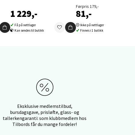
Førpris 179,-
1 229,-
81,-
Få på nettlager
Ikke på nettlager
Kan sendes til butikk
Finnes i 1 butikk
elg
elg
Eksklusive medlemstilbud,
bursdagsgave, prisløfte, glass- og
tallerkengaranti: som klubbmedlem hos
Tilbords får du mange fordeler!