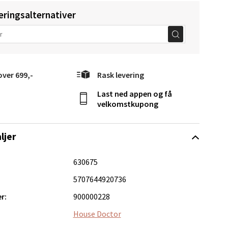
eringsalternativer
elg
over 699,-
Rask levering
Last ned appen og få
velkomstkupong
ljer
Vel
g
630675
5707644920736
r:
900000228
House Doctor