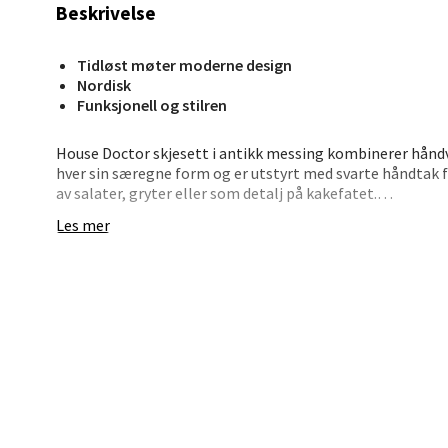
Bryn
Beskrivelse
Jupiter
Tidløst møter moderne design
Åpent i
Nordisk
Funksjonell og stilren
0 i bu
House Doctor skjesett i antikk messing kombinerer håndv
hver sin særegne form og er utstyrt med svarte håndtak f
Stav
av salater, gryter eller som detalj på kakefatet.
Madl
Les mer
- Håndlaget design
- Rustfritt stål med antikk messingfinish
Madlak
- Svart håndtak
Åpent i
- 4 deler
0 i bu
Et dekorativt og praktisk sett som tilfører varme og stil t
Leva
Moafjæ