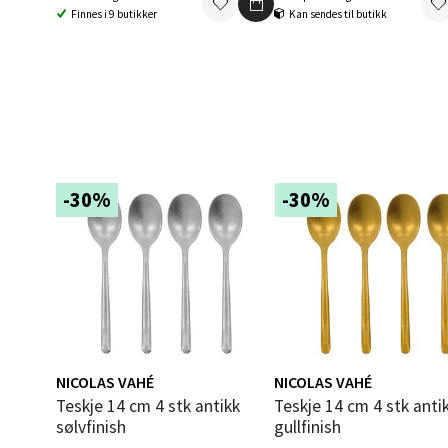
Bolags
Finnes i 9 butikker
Kan sendes til butikk
Åpent i
0 i bu
Berg
Folke B
-30%
-30%
Åpent i
0 i bu
Oppd
Aunase
NICOLAS VAHÉ
NICOLAS VAHÉ
Åpent i
Teskje 14 cm 4 stk antikk
Teskje 14 cm 4 stk antikk
0 i bu
sølvfinish
gullfinish