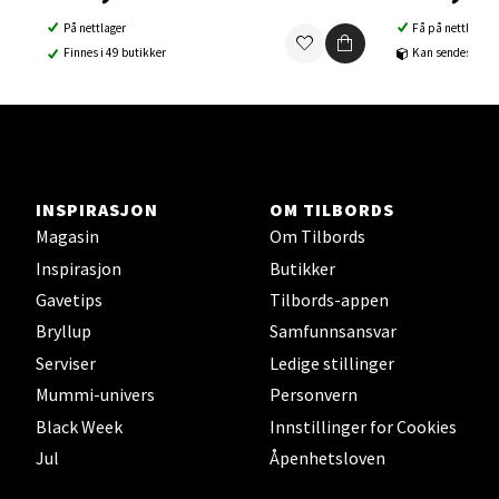
Åpent i dag 10-21
På nettlager
Få på nettlager
Finnes i 49 butikker
Kan sendes til b
0 i butikk
Velg
INSPIRASJON
OM TILBORDS
Sortland - Sortland Storsenter
Magasin
Om Tilbords
Inspirasjon
Butikker
Strangata 26, 8400 Sortland
Gavetips
Tilbords-appen
Åpent i dag 10-19
Bryllup
Samfunnsansvar
0 i butikk
Serviser
Ledige stillinger
Mummi-univers
Personvern
Velg
Black Week
Innstillinger for Cookies
Jul
Åpenhetsloven