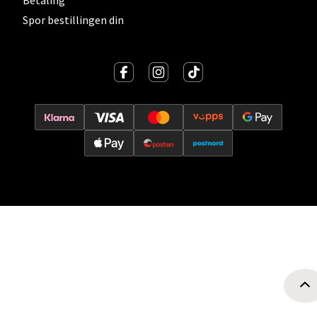
Spor bestillingen din
Oslo - Thon Senter Storo
Vitaminveien 7 - 9, 0485 Oslo
Åpent i dag 10-21
0 i butikk
Velg
Lillehammer - Strandtorget
Strandtorget, 2609 Lillehammer
Åpent i dag 09-20
0 i butikk