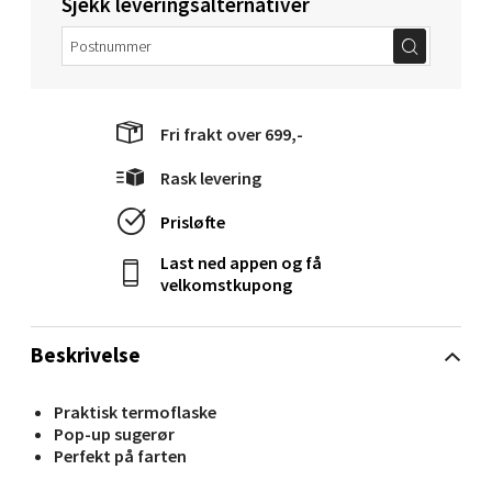
Sjekk leveringsalternativer
Velg
Fri frakt over 699,-
Molde - Moldetorget
Rask levering
Torget 1, 6413 Molde
Åpent i dag 10-20
Prisløfte
0 i butikk
Last ned appen og få
velkomstkupong
Velg
Beskrivelse
Praktisk termoflaske
Narvik - Thon Senter Malmporten
Pop-up sugerør
Perfekt på farten
Bolagsgata 1, 8514 Narvik