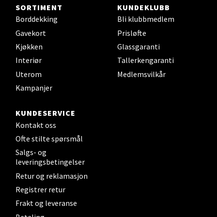
Steinkjer - Thon Senter Steinkjer
SORTIMENT
KUNDEKLUBB
Borddekking
Bli klubbmedlem
Sjøfartsgata 2, 7714 Steinkjer
Gavekort
Prisløfte
Åpent i dag 10-20
Kjøkken
Glassgaranti
0 i butikk
Interiør
Tallerkengaranti
Uterom
Medlemsvilkår
Velg
Kampanjer
KUNDESERVICE
Kontakt oss
Leirvik - Stord
Ofte stilte spørsmål
Torgbakken 2, 5401 Stord
Salgs- og
Åpent i dag 10-17
leveringsbetingelser
Retur og reklamasjon
0 i butikk
Registrer retur
Frakt og leveranse
Velg
Betaling