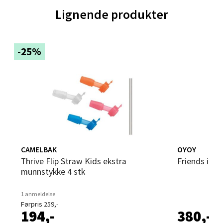
Lignende produkter
Velg
-25%
Trondheim - Sirkus Shopping
Falkenborgveien 5, 7044 Trondheim
Åpent i dag 09-21
0 i butikk
Velg
CAMELBAK
OYOY
Thrive Flip Straw Kids ekstra
Friends i s
munnstykke 4 stk
1 anmeldelse
Ski - Thon Senter Ski
Førpris 259,-
194,-
380,-
Ski Storsenter, Jernbanesvingen 6, 1400 Ski