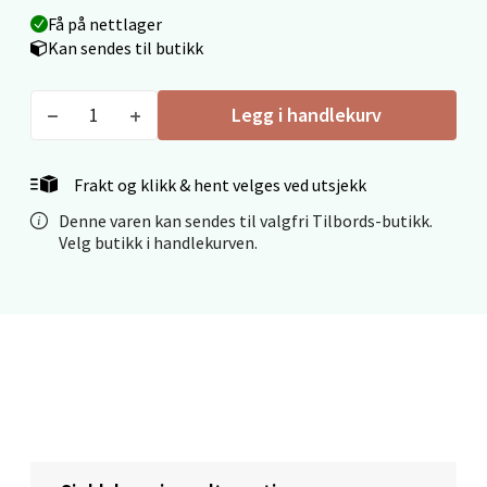
Få på nettlager
Kan sendes til butikk
Mo i Rana - Thon Senter Mo i Rana
Legg i handlekurv
Fridtjof Nansensgate 22, 8622 Mo i Rana
Åpent i dag 09-19
0 i butikk
Frakt og klikk & hent velges ved utsjekk
Denne varen kan sendes til valgfri Tilbords-butikk.
Velg
Velg butikk i handlekurven.
Ålesund - Thon Senter Moa
Langelandsvegen 25, 6010 Ålesund
Åpent i dag 10-20
0 i butikk