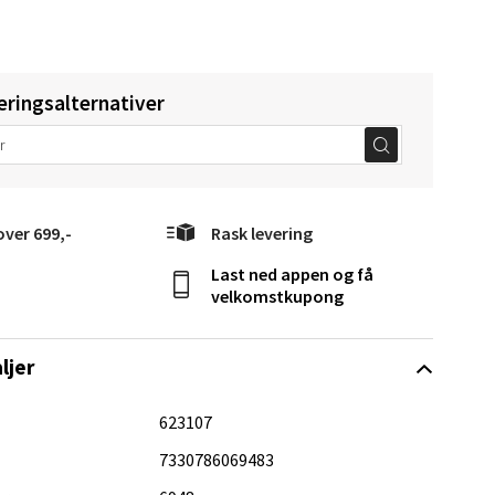
eringsalternativer
Vel
g
over 699,-
Rask levering
Last ned appen og få
velkomstkupong
ljer
elg
623107
7330786069483