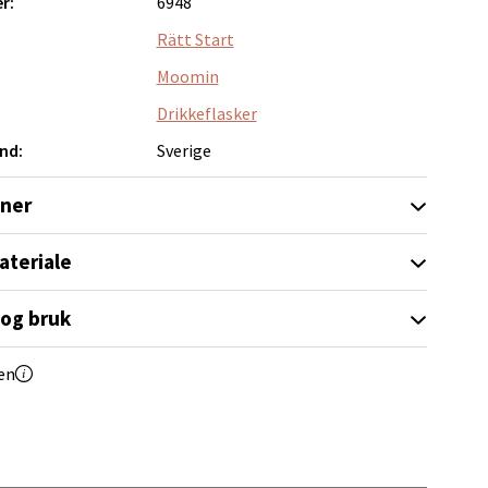
r:
6948
Rätt Start
Moomin
Drikkeflasker
elg
nd:
Sverige
oner
ateriale
 og bruk
elg
en