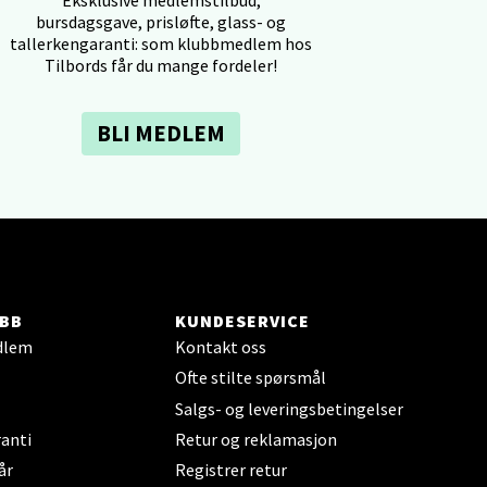
Eksklusive medlemstilbud,
bursdagsgave, prisløfte, glass- og
tallerkengaranti: som klubbmedlem hos
Tilbords får du mange fordeler!
BLI MEDLEM
elg
BB
KUNDESERVICE
elg
dlem
Kontakt oss
Ofte stilte spørsmål
Salgs- og leveringsbetingelser
anti
Retur og reklamasjon
år
Registrer retur