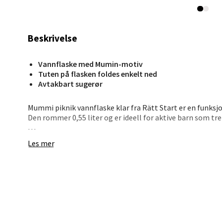
Beskrivelse
Stav
Madl
Vannflaske med Mumin-motiv
Tuten på flasken foldes enkelt ned
Madlak
Avtakbart sugerør
Åpent i
0 i bu
Mummi piknik vannflaske klar fra Rätt Start er en funksjon
Den rommer 0,55 liter og er ideell for aktive barn som t
Flasken er utstyrt med et innebygd sugerør som reduserer 
Les mer
Leva
Det praktiske bærehåndtaket gjør den enkel å frakte med 
For trygg bruk bør flasken brukes under oppsyn av en vokse
Moafjæ
Åpent i
0 i bu