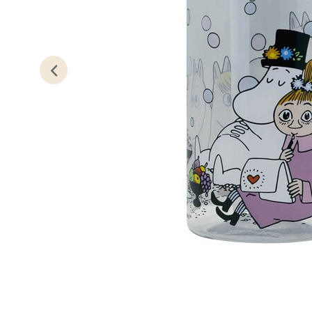
Lillem
Åpent i
0 i bu
Oslo
Erich 
Åpent i
0 i bu
Bryn
Jupiter
Åpent i
0 i bu