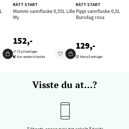
RÄTT START
RÄTT START
 dag 09-20
V
Mummi vannflaske 0,55L Lille
Pippi vannflaske 0,5L
tikk
My
Bursdag rosa
vika - Thon Senter Sandvika
152,-
129,-
orbsgate 7, 1338 Sandvika
Få på nettlager
 dag 10-21
Kan sendes til butikk
Ikke på nettlager
V
tikk
Visste du at...?
en - Thon Senter Sartor
vegen 12, 5353 Straume
 dag 10-21
V
tikk