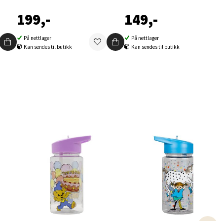
199,-
149,-
På nettlager
På nettlager
Kan sendes til butikk
Kan sendes til butikk
elg
elg