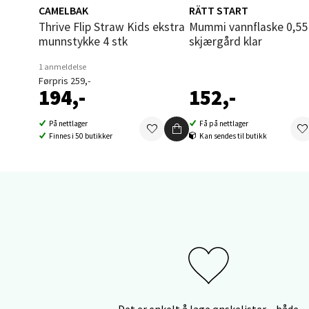
CAMELBAK
RÄTT START
Åpent i
Thrive Flip Straw Kids ekstra
Mummi vannflaske 0,55L
0 i bu
munnstykke 4 stk
skjærgård klar
1 anmeldelse
Førpris 259,-
Sand
194,-
152,-
Brodtk
På nettlager
Få på nettlager
Åpent i
Finnes i 50 butikker
Kan sendes til butikk
0 i bu
Berg
Sartor
Åpent i
0 i bu