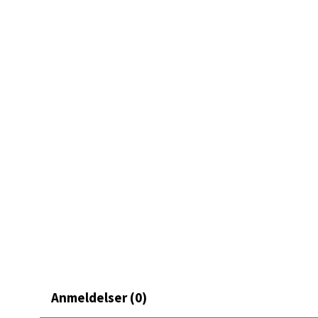
Mand
Skarvø
Åpent i
0 i bu
Mo i
Fridtjo
Åpent i
0 i bu
Åles
Anmeldelser (0)
Langel