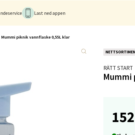
ndeservice
Last ned appen
anger og Sandnes - Kvadrat
Stokkavei 1, 4313 Sandnes
Mummi piknik vannflaske 0,55L klar
 dag 10-21
V
tikk
NETTSORTIME
RÄTT START
Mummi pi
en - Thon Senter Lagunen
veien 1, 5239 Bergen
 dag 10-21
V
tikk
152
tiansand - Markens