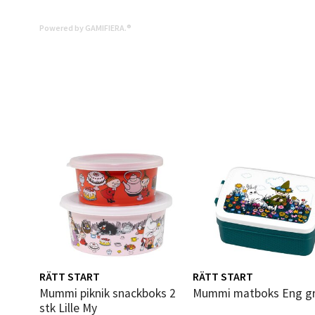
Åpent i
Powered by GAMIFIERA.®
0 i bu
Mold
Torget
Åpent i
0 i bu
Narv
Bolags
Åpent i
RÄTT START
RÄTT START
0 i bu
Mummi piknik snackboks 2
Mummi matboks Eng g
stk Lille My