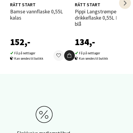
RÄTT START
RÄTT START
elg
Bamse vannflaske 0,55L
Pippi Langstrømpe
kalas
drikkeflaske 0,55L Bursda
blå
152,-
134,-
Få på nettlager
Få på nettlager
Kan sendes til butikk
Kan sendes til butikk
elg
elg