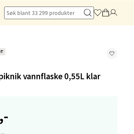
elg
NT
knik vannflaske 0,55L klar
elg
,-