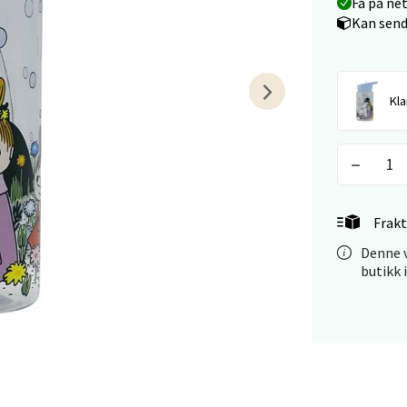
Få på ne
Kan send
arkens markensgate 25B, 4611 Kristiansand
 dag 09-18
V
tikk
Kla
 - Linderud
Mogensøns vei 38, 0594 Oslo
 dag 10-21
Frakt
V
tikk
Denne v
butikk 
e/Jæren - M44
veien 2, 4340 Bryne
 dag 10-20
V
tikk