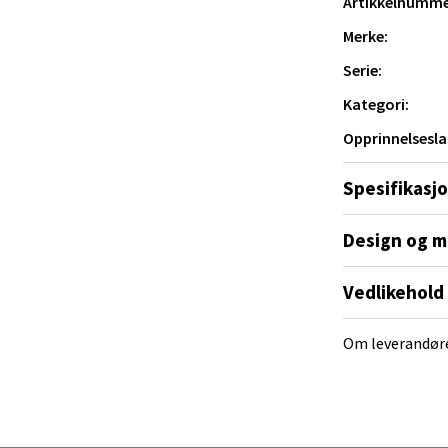
Artikkelnumme
al - Alti Mandal
Merke:
Serie:
yveien 55, 4517 Mandal
 dag 10-20
Kategori:
V
tikk
Opprinnelsesla
Spesifikasj
 Rana - Thon Senter Mo i Rana
Design og m
f Nansensgate 22, 8622 Mo i Rana
 dag 09-19
Vedlikehold
V
tikk
Om leverandør
und - Thon Senter Moa
andsvegen 25, 6010 Ålesund