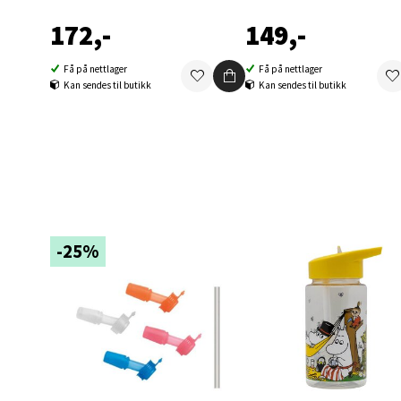
172,-
149,-
Berg
Folke B
Få på nettlager
Få på nettlager
Kan sendes til butikk
Kan sendes til butikk
Åpent i
0 i bu
Oppd
Aunase
-25%
Åpent i
0 i bu
Orka
Thon S