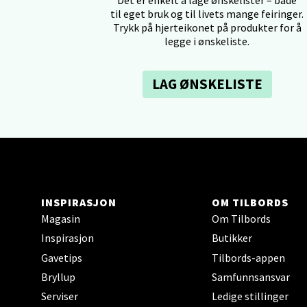
Det er enkelt å lage ønskelister – både
til eget bruk og til livets mange feiringer.
Tron
Trykk på hjerteikonet på produkter for å
legge i ønskeliste.
Falken
Åpent i
LAG ØNSKELISTE
0 i bu
Ski 
Ski Sto
Åpent i
INSPIRASJON
OM TILBORDS
Magasin
Om Tilbords
0 i bu
Inspirasjon
Butikker
Gavetips
Tilbords-appen
Sort
Bryllup
Samfunnsansvar
Serviser
Ledige stillinger