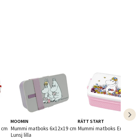
elg
elg
elg
MOOMIN
RÄTT START
Mummi matboks 6x12x19 cm
Mummi matboks Eng rosa
Lunsj lilla