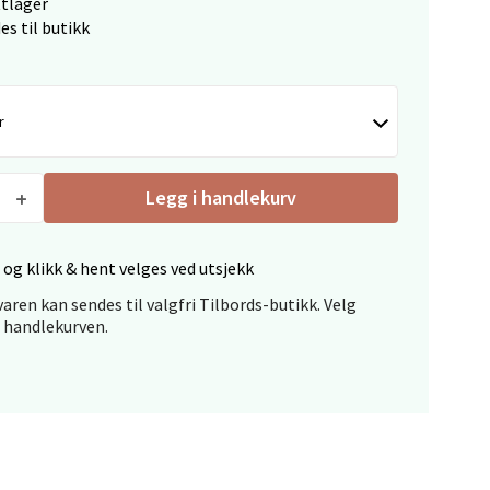
ttlager
es til butikk
elg
r
Legg i handlekurv
 og klikk & hent velges ved utsjekk
elg
aren kan sendes til valgfri Tilbords-butikk. Velg
i handlekurven.
elg