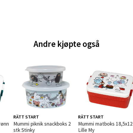
 dag 10-20
V
tikk
e - Moldetorget
Andre kjøpte også
 1, 6413 Molde
 dag 10-20
V
tikk
ik - Thon Senter Malmporten
gata 1, 8514 Narvik
 dag 10-20
V
RÄTT START
RÄTT START
tikk
rønn
Mummi piknik snackboks 2
Mummi matboks 18,5x12 cm
stk Stinky
Lille My