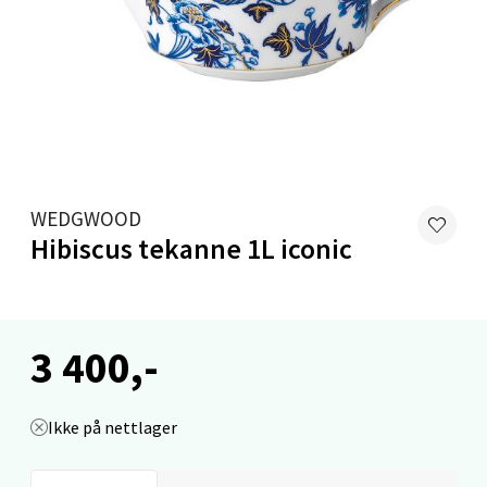
Velg
Stavanger og Sandnes - Kilden
Senter
WEDGWOOD
Gartnerveien 16, 4016 Stavanger
Hibiscus tekanne 1L iconic
Åpent i dag 10-20
0 i butikk
3 400,-
Velg
Ikke på nettlager
Stavanger og Sandnes - Kvadrat