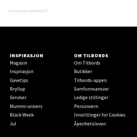
Madlakrossen nr 9, 4042 Stavanger
Åpent i dag 10-20
Powered by GAMIFIERA.®
0 i butikk
Velg
INSPIRASJON
OM TILBORDS
Magasin
Om Tilbords
Levanger - Magneten
Inspirasjon
Butikker
Gavetips
Tilbords-appen
Moafjæra 14, 7606 Levanger
Åpent i dag 10-20
Bryllup
Samfunnsansvar
Serviser
Ledige stillinger
0 i butikk
Mummi-univers
Personvern
Velg
Black Week
Innstillinger for Cookies
Jul
Åpenhetsloven