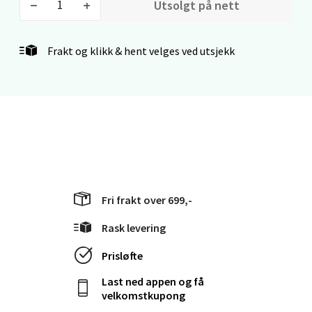
Utsolgt på nett
Gamle Stokkavei 1, 4313 Sandnes
Åpent i dag 10-21
Frakt og klikk & hent velges ved utsjekk
0 i butikk
Velg
Bergen - Thon Senter Lagunen
Laguneveien 1, 5239 Bergen
Fri frakt over 699,-
Åpent i dag 10-21
Rask levering
0 i butikk
Prisløfte
Velg
Last ned appen og få
velkomstkupong