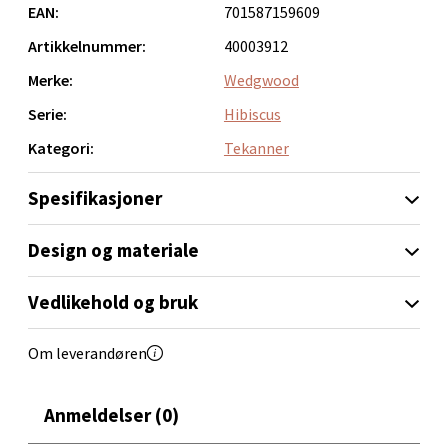
EAN:
701587159609
Velg
Artikkelnummer:
40003912
Merke:
Wedgwood
Serie:
Hibiscus
Bryne/Jæren - M44
Kategori:
Tekanner
Jupiterveien 2, 4340 Bryne
Åpent i dag 10-20
Spesifikasjoner
0 i butikk
Design og materiale
Velg
Vedlikehold og bruk
Om leverandøren
Stavanger og Sandnes - Thon
Senter Madla
Anmeldelser (0)