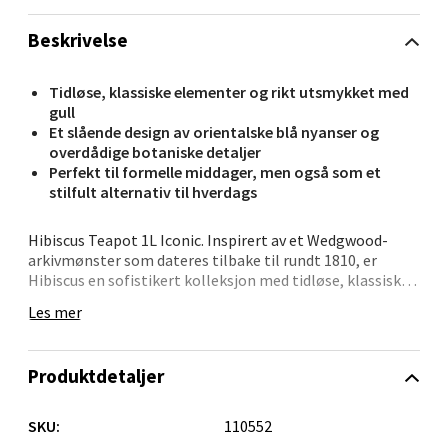
Kristiansand - Markens
Beskrivelse
Lillemarkens markensgate 25B, 4611
Tidløse, klassiske elementer og rikt utsmykket med
Kristiansand
gull
Åpent i dag 09-18
Et slående design av orientalske blå nyanser og
overdådige botaniske detaljer
0 i butikk
Perfekt til formelle middager, men også som et
stilfult alternativ til hverdags
Velg
Hibiscus Teapot 1L Iconic. Inspirert av et Wedgwood-
arkivmønster som dateres tilbake til rundt 1810, er
Hibiscus en sofistikert kolleksjon med tidløse, klassiske
elementer og rikt utsmykket med gull. Dette stilige
Les mer
Oslo - Linderud
mønsteret har et slående design av orientalske blå
nyanser og overdådige botaniske detaljer, og med 22
karat gull påført for hånd for en elegant og overdådig
Erich Mogensøns vei 38, 0594 Oslo
Produktdetaljer
finish. Perfekt til formelle middager, men kan også
Åpent i dag 10-21
bruke som et stilfult alternativ til hverdags. Er flott i
0 i butikk
kombinasjon med hvitt.
SKU:
110552