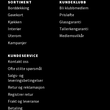
SORTIMENT
KUNDEKLUBB
Mandal - Alti Mandal
Borddekking
Bli klubbmedlem
Gavekort
Prisløfte
Skarvøyveien 55, 4517 Mandal
Kjøkken
Glassgaranti
Åpent i dag 10-20
Interiør
Tallerkengaranti
0 i butikk
Uterom
Medlemsvilkår
Kampanjer
Velg
KUNDESERVICE
Kontakt oss
Mo i Rana - Thon Senter Mo i
Ofte stilte spørsmål
Salgs- og
Rana
leveringsbetingelser
Retur og reklamasjon
Fridtjof Nansensgate 22, 8622 Mo i Rana
Åpent i dag 09-19
Registrer retur
Frakt og leveranse
0 i butikk
Betaling