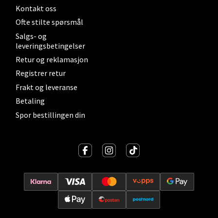
Kontakt oss
Lillehammer - Strandtorget
Ofte stilte spørsmål
Strandtorget, 2609 Lillehammer
Salgs- og
Åpent i dag 09-20
leveringsbetingelser
Retur og reklamasjon
0 i butikk
Registrer retur
Frakt og leveranse
Velg
Betaling
Spor bestillingen din
Strømmen - Thon Senter Strømmen
Støperivn. 5, 2010 Strømmen
Åpent i dag 10-21
0 i butikk
Velg