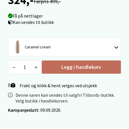
Førpris 499,-
Ålesund - Thon Senter Moa
Få på nettlager
Langelandsvegen 25, 6010 Ålesund
Kan sendes til butikk
Åpent i dag 10-20
0 i butikk
Caramel cream
Velg
Legg i handlekurv
Molde - Moldetorget
Frakt og klikk & hent velges ved utsjekk
Torget 1, 6413 Molde
Denne varen kan sendes til valgfri Tilbords-butikk.
Åpent i dag 10-20
Velg butikk i handlekurven.
0 i butikk
Kampanjeslutt:
09.09.2026
Velg