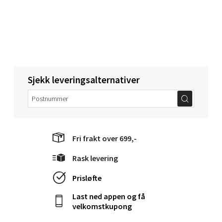
Narvik - Thon Senter Malmporten
Bolagsgata 1, 8514 Narvik
Åpent i dag 10-20
Sjekk leveringsalternativer
0 i butikk
Velg
Fri frakt over 699,-
Rask levering
Bergen - Oasen Senter
Prisløfte
Folke Bernadottes vei 52, 5147 Fyllingsdalen
Last ned appen og få
Åpent i dag 10-21
velkomstkupong
0 i butikk