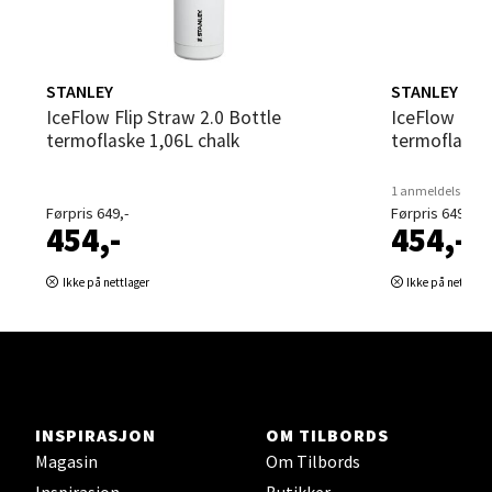
Velg
STANLEY
STANLEY
IceFlow Flip Straw 2.0 Bottle
IceFlow Flip Straw 2.0 Bottle
termoflaske 1,06L chalk
termoflaske
Steinkjer - Thon Senter Steinkjer
1 anmeldelse
Førpris 649,-
Førpris 649,-
Sjøfartsgata 2, 7714 Steinkjer
454,-
454,-
Åpent i dag 10-20
0 i butikk
Ikke på nettlager
Ikke på nettlage
Velg
INSPIRASJON
OM TILBORDS
Leirvik - Stord
Magasin
Om Tilbords