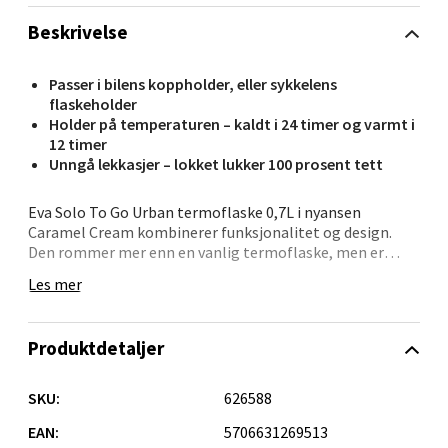
Beskrivelse
Velg
Passer i bilens koppholder, eller sykkelens
flaskeholder
Holder på temperaturen – kaldt i 24 timer og varmt i
Oppdal - Aunasenteret
12 timer
Unngå lekkasjer – lokket lukker 100 prosent tett
Aunasenteret, Sunndalsvegen 3, 7340 Oppdal
Åpent i dag 10-19
Eva Solo To Go Urban termoflaske 0,7L i nyansen
Caramel Cream kombinerer funksjonalitet og design.
0 i butikk
Den rommer mer enn en vanlig termoflaske, men er
fortsatt kompakt nok til å tas med overalt. Holder
Les mer
innholdet kaldt i opptil 24 timer eller varmt i opptil 12
Velg
timer takket være vakuumisolasjon. Fremstilt av 90 %
gjenvunnet rustfritt stål og utstyrt med et lekkasjefritt
Produktdetaljer
lokk som kan åpnes med én hånd. Kan vaskes i
oppvaskmaskin og leveres med 5 års garanti.
Orkanger - Thon Senter Orkanger
SKU:
626588
EAN:
5706631269513
Thon Senter Orkanger, Orkdalsveien 113, 7300