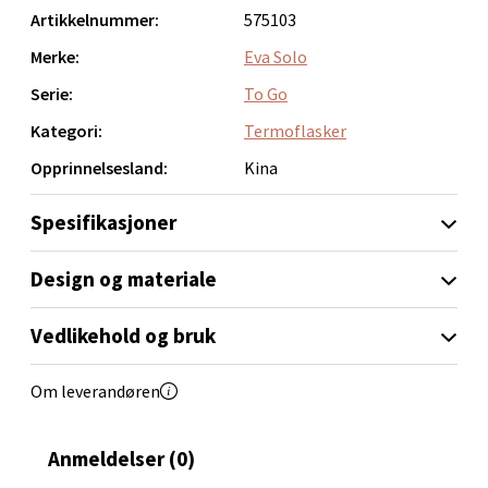
Orkanger
Artikkelnummer:
575103
Åpent i dag 09-20
Merke:
Eva Solo
0 i butikk
Serie:
To Go
Kategori:
Termoflasker
Velg
Opprinnelsesland:
Kina
Spesifikasjoner
Sandvika - Thon Senter Sandvika
Design og materiale
Brodtkorbsgate 7, 1338 Sandvika
Åpent i dag 10-21
Vedlikehold og bruk
0 i butikk
Om leverandøren
Velg
Anmeldelser (0)