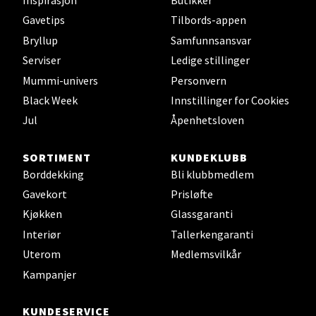
Inspirasjon
Butikker
Torgbakken 2, 5401 Stord
Åpent i dag 10-17
Gavetips
Tilbords-appen
Bryllup
Samfunnsansvar
0 i butikk
Serviser
Ledige stillinger
Mummi-univers
Personvern
Velg
Black Week
Innstillinger for Cookies
Jul
Åpenhetsloven
Oslo - Thon Senter Storo
SORTIMENT
KUNDEKLUBB
Borddekking
Bli klubbmedlem
Vitaminveien 7 - 9, 0485 Oslo
Gavekort
Prisløfte
Åpent i dag 10-21
Kjøkken
Glassgaranti
0 i butikk
Interiør
Tallerkengaranti
Uterom
Medlemsvilkår
Velg
Kampanjer
KUNDESERVICE