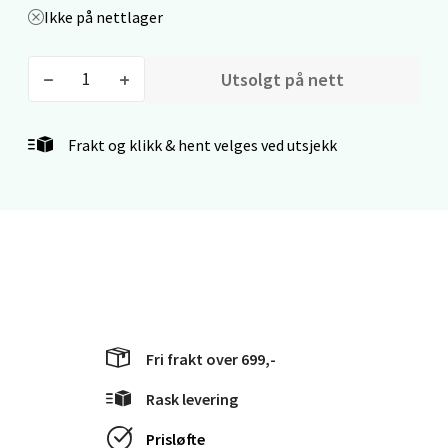
0 i butikk
Ikke på nettlager
Velg
Utsolgt på nett
Frakt og klikk & hent velges ved utsjekk
Kristiansand - Markens
Lillemarkens markensgate 25B, 4611
Kristiansand
Åpent i dag 09-18
0 i butikk
Velg
Fri frakt over 699,-
Rask levering
Mandal - Alti Mandal
Prisløfte