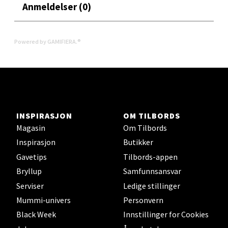
Anmeldelser (0)
0 i butikk
Powered by GAMIFIERA.®
Velg
Stavanger og Sandnes - Thon
Senter Madla
INSPIRASJON
OM TILBORDS
Magasin
Om Tilbords
Madlakrossen nr 9, 4042 Stavanger
Inspirasjon
Butikker
Åpent i dag 10-20
Gavetips
Tilbords-appen
0 i butikk
Bryllup
Samfunnsansvar
Serviser
Ledige stillinger
Velg
Mummi-univers
Personvern
Black Week
Innstillinger for Cookies