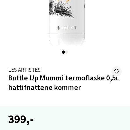
Lillehammer - Strandtorget
Strandtorget, 2609 Lillehammer
Åpent i dag 09-20
0 i butikk
Velg
LES ARTISTES
Bottle Up Mummi termoflaske 0,5L
hattifnattene kommer
Kristiansand - Thon
Sørlandssenteret
399,-
Barstølveien 31, 4636 Kristiansand
Åpent i dag 10-21