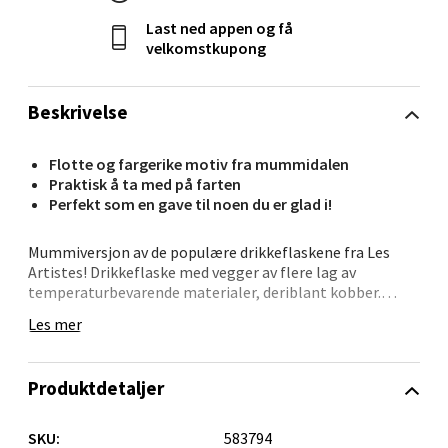
Last ned appen og få
Skarvøyveien 55, 4517 Mandal
velkomstkupong
Åpent i dag 10-20
0 i butikk
Beskrivelse
Velg
Flotte og fargerike motiv fra mummidalen
Praktisk å ta med på farten
Perfekt som en gave til noen du er glad i!
Stavanger og Sandnes - Kilden
Mummiversjon av de populære drikkeflaskene fra Les
Artistes! Drikkeflaske med vegger av flere lag av
Senter
temperaturbevarende materialer, deriblant kobber.
Holder drikkevarer varm i 12 timer og kald i 24 timer.
Les mer
Gartnerveien 16, 4016 Stavanger
Korken i rustfritt stål og silikon er formet som en
Åpent i dag 10-20
klokke. Her kan du vri til klokkeslettet når du fyller
flasken og holder kontroll på ca. temperatur på
0 i butikk
Produktdetaljer
innholdet utover dagen. Stor åpning som gjør det lett å
tilsette isbiter. Flasken er ikke beregnet for drikkevarer
med kullsyre. Flasken bør rengjøres for hånd, for å
Velg
SKU:
583794