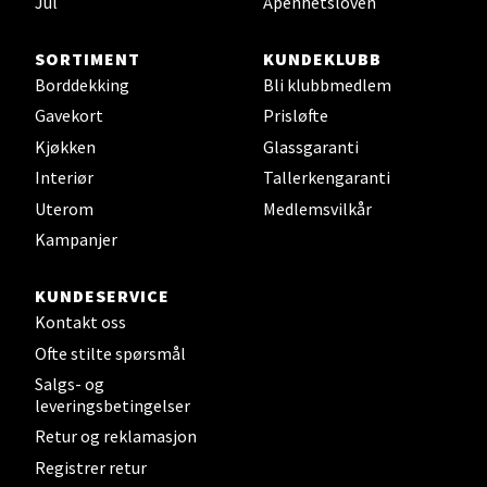
Jul
Åpenhetsloven
Bryne/Jæren - M44
SORTIMENT
KUNDEKLUBB
Jupiterveien 2, 4340 Bryne
Borddekking
Bli klubbmedlem
Åpent i dag 10-20
Gavekort
Prisløfte
0 i butikk
Kjøkken
Glassgaranti
Interiør
Tallerkengaranti
Velg
Uterom
Medlemsvilkår
Kampanjer
KUNDESERVICE
Leirvik - Stord
Kontakt oss
Torgbakken 2, 5401 Stord
Ofte stilte spørsmål
Åpent i dag 10-17
Salgs- og
leveringsbetingelser
0 i butikk
Retur og reklamasjon
Registrer retur
Velg