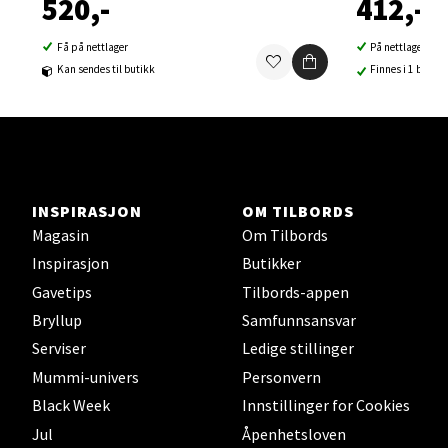
520,-
412,-
Åpent i dag 10-19
Få på nettlager
På nettlager
0 i butikk
Kan sendes til butikk
Finnes i 1 butikk
Velg
Sortland - Sortland Storsenter
INSPIRASJON
OM TILBORDS
Magasin
Om Tilbords
Strangata 26, 8400 Sortland
Inspirasjon
Butikker
Åpent i dag 10-16
Gavetips
Tilbords-appen
0 i butikk
Bryllup
Samfunnsansvar
Serviser
Ledige stillinger
Velg
Mummi-univers
Personvern
Black Week
Innstillinger for Cookies
Jul
Åpenhetsloven