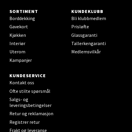
Steinkjer - Thon Senter Steinkjer
SORTIMENT
KUNDEKLUBB
Sjøfartsgata 2, 7714 Steinkjer
Borddekking
Bli klubbmedlem
Åpent i dag 10-18
Gavekort
Prisløfte
0 i butikk
Kjøkken
Glassgaranti
Interiør
Tallerkengaranti
Velg
Uterom
Medlemsvilkår
Kampanjer
KUNDESERVICE
Leirvik - Stord
Kontakt oss
Ofte stilte spørsmål
Torgbakken 2, 5401 Stord
Salgs- og
Åpent i dag 10-15
leveringsbetingelser
0 i butikk
Retur og reklamasjon
Registrer retur
Velg
Frakt og leveranse