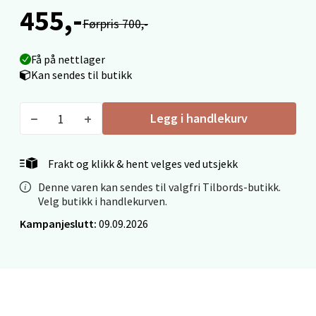
455,-
Førpris 700,-
Mo i Rana - Thon Senter Mo i Rana
Få på nettlager
Kan sendes til butikk
Fridtjof Nansensgate 22, 8622 Mo i Rana
Åpent i dag 10-18
Legg i handlekurv
0 i butikk
Velg
Frakt og klikk & hent velges ved utsjekk
Denne varen kan sendes til valgfri Tilbords-butikk.
Velg butikk i handlekurven.
Kampanjeslutt:
09.09.2026
Ålesund - Thon Senter Moa
Langelandsvegen 25, 6010 Ålesund
Åpent i dag 10-18
0 i butikk