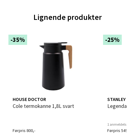
Velg
Lignende produkter
-35%
-25%
Trondheim - Sirkus Shopping
Falkenborgveien 5, 7044 Trondheim
Åpent i dag 09-20
0 i butikk
Velg
HOUSE DOCTOR
STANLEY
Cole termokanne 1,8L svart
Legendary 
Ski - Thon Senter Ski
1 anmeldelse
Førpris 800,-
Førpris 549,-
Ski Storsenter, Jernbanesvingen 6, 1400 Ski