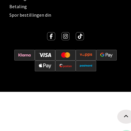
Betaling
Spor bestillingen din
Oslo - Thon Senter Storo
Vitaminveien 7 - 9, 0485 Oslo
Åpent i dag 10-19
0 i butikk
Velg
Lillehammer - Strandtorget
Strandtorget, 2609 Lillehammer
Åpent i dag 09-18
0 i butikk