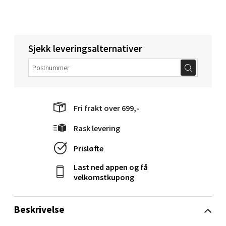
Velg
Sjekk leveringsalternativer
Molde - Moldetorget
Torget 1, 6413 Molde
Åpent i dag 10-18
Fri frakt over 699,-
0 i butikk
Rask levering
Velg
Prisløfte
Last ned appen og få
velkomstkupong
Narvik - Thon Senter Malmporten
Beskrivelse
Bolagsgata 1, 8514 Narvik