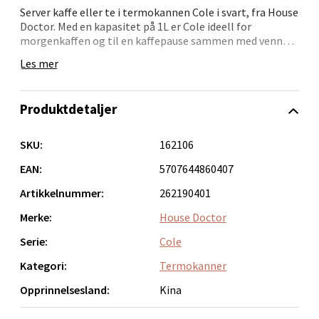
Åpent i dag 10-18
Server kaffe eller te i termokannen Cole i svart, fra House
Doctor. Med en kapasitet på 1L er Cole ideell for
0 i butikk
morgenkaffen og til en kaffepause sammen med venner.
Ja, til når som helst, egentlig. Det rustfrie stålet i matt
Les mer
Velg
svart er en fin kontrast til håndtaket i bøk som gir en
god og naturlig følelse, og det gir termokannen et
tidløst og uformelt uttrykk. Bruk Cole i alle typer
Produktdetaljer
borddekking eller bare kombinert med favorittkruset
ditt til en velfortjent pause i løpet av dagen.
Bergen - Oasen Senter
SKU:
162106
EAN:
5707644860407
Folke Bernadottes vei 52, 5147 Fyllingsdalen
Åpent i dag 10-18
Artikkelnummer:
262190401
0 i butikk
Merke:
House Doctor
Serie:
Cole
Velg
Kategori:
Termokanner
Opprinnelsesland:
Kina