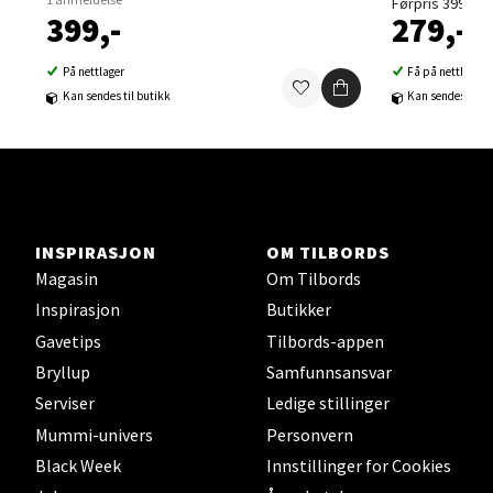
Førpris 399,-
399,-
279,-
0 i butikk
På nettlager
Få på nettlager
Velg
Kan sendes til butikk
Kan sendes til b
Sortland - Sortland Storsenter
Strangata 26, 8400 Sortland
INSPIRASJON
OM TILBORDS
Åpent i dag 10-19
Magasin
Om Tilbords
Inspirasjon
Butikker
0 i butikk
Gavetips
Tilbords-appen
Bryllup
Samfunnsansvar
Velg
Serviser
Ledige stillinger
Mummi-univers
Personvern
Black Week
Innstillinger for Cookies
Steinkjer - Thon Senter Steinkjer