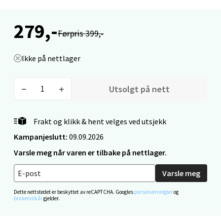
Mo i Rana - Thon Senter Mo i Rana
279,-
Førpris 399,-
Fridtjof Nansensgate 22, 8622 Mo i Rana
Åpent i dag 09-19
Ikke på nettlager
0 i butikk
Utsolgt på nett
Velg
Frakt og klikk & hent velges ved utsjekk
Kampanjeslutt:
09.09.2026
Ålesund - Thon Senter Moa
Varsle meg når varen er tilbake på nettlager.
Langelandsvegen 25, 6010 Ålesund
Varsle meg
Åpent i dag 10-20
Dette nettstedet er beskyttet av reCAPTCHA. Googles
personvernregler
og
0 i butikk
brukervilkår
gjelder.