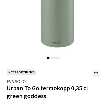
Moafjæra 14, 7606 Levanger
Åpent i dag 10-20
0 i butikk
Velg
Mandal - Alti Mandal
Skarvøyveien 55, 4517 Mandal
NETTSORTIMENT
Åpent i dag 10-20
EVA SOLO
0 i butikk
Urban To Go termokopp 0,35 cl
Velg
green goddess