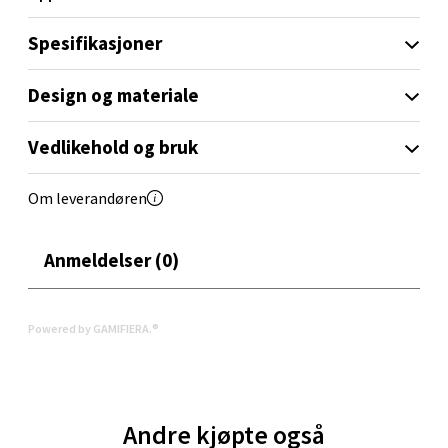
Aunasenteret, Sunndalsvegen 3, 7340 Oppdal
Spesifikasjoner
Åpent i dag 10-19
0 i butikk
Design og materiale
Velg
Vedlikehold og bruk
Om leverandøren
Orkanger - Thon Senter Orkanger
Anmeldelser (0)
Thon Senter Orkanger, Orkdalsveien 113, 7300
Orkanger
Åpent i dag 09-20
Powered by GAMIFIERA.®
0 i butikk
Velg
Andre kjøpte også