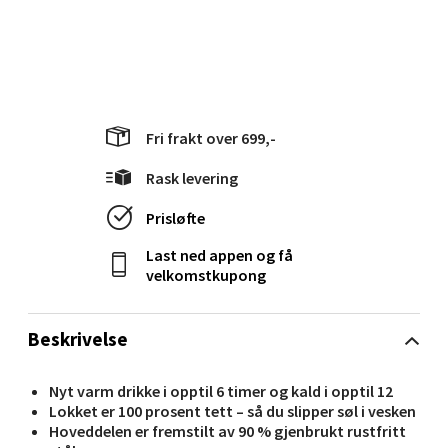
Velg
Molde - Moldetorget
Fri frakt over 699,-
Torget 1, 6413 Molde
Åpent i dag 10-20
Rask levering
0 i butikk
Prisløfte
Last ned appen og få
Velg
velkomstkupong
Beskrivelse
Narvik - Thon Senter Malmporten
Nyt varm drikke i opptil 6 timer og kald i opptil 12
Bolagsgata 1, 8514 Narvik
Lokket er 100 prosent tett – så du slipper søl i vesken
Åpent i dag 10-20
Hoveddelen er fremstilt av 90 % gjenbrukt rustfritt