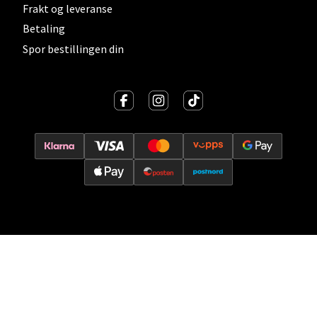
Frakt og leveranse
Betaling
Oslo - Thon Senter Storo
Spor bestillingen din
Vitaminveien 7 - 9, 0485 Oslo
Åpent i dag 10-21
0 i butikk
Velg
Lillehammer - Strandtorget
Strandtorget, 2609 Lillehammer
Åpent i dag 09-20
0 i butikk