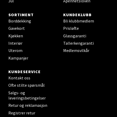
Jul
Åpenhetsloven
Sjøfartsgata 2, 7714 Steinkjer
SORTIMENT
KUNDEKLUBB
Åpent i dag 10-20
Borddekking
Bli klubbmedlem
0 i butikk
Gavekort
Prisløfte
Kjøkken
Glassgaranti
Velg
Interiør
Tallerkengaranti
Uterom
Medlemsvilkår
Kampanjer
Leirvik - Stord
KUNDESERVICE
Torgbakken 2, 5401 Stord
Kontakt oss
Åpent i dag 10-17
Ofte stilte spørsmål
0 i butikk
Salgs- og
leveringsbetingelser
Velg
Retur og reklamasjon
Registrer retur