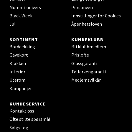
Mummi-univers
Personvern
Velg
Black Week
Innstillinger for Cookies
Jul
Åpenhetsloven
SORTIMENT
KUNDEKLUBB
Leirvik - Stord
Borddekking
Bli klubbmedlem
Torgbakken 2, 5401 Stord
Gavekort
Prisløfte
Åpent i dag 10-15
Kjøkken
Glassgaranti
Interiør
Tallerkengaranti
0 i butikk
Uterom
Medlemsvilkår
Velg
Kampanjer
KUNDESERVICE
Kontakt oss
Oslo - Thon Senter Storo
Ofte stilte spørsmål
Salgs- og
Vitaminveien 7 - 9, 0485 Oslo