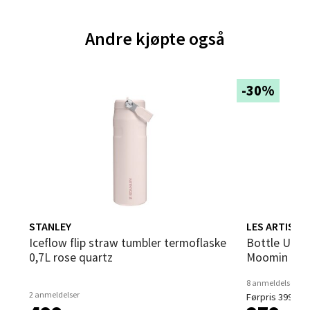
Brodtkorbsgate 7, 1338 Sandvika
Åpent i dag 09-19
Andre kjøpte også
0 i butikk
Velg
-30%
Bergen - Thon Senter Sartor
Sartorvegen 12, 5353 Straume
Åpent i dag 10-18
0 i butikk
STANLEY
LES ARTISTE
Iceflow flip straw tumbler termoflaske
Bottle Up Mummi termoflaske 0,5L
Velg
0,7L rose quartz
Moomin and
8 anmeldelser
2 anmeldelser
Førpris 399,-