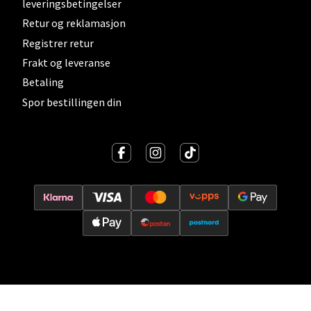
leveringsbetingelser
Åpent i dag 10-19
Retur og reklamasjon
0 i butikk
Registrer retur
Frakt og leveranse
Velg
Betaling
Spor bestillingen din
Lillehammer - Strandtorget
Strandtorget, 2609 Lillehammer
Åpent i dag 09-18
0 i butikk
Velg