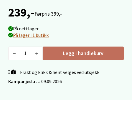
Åpent i dag 10-18
239,-
0 i butikk
Førpris 399,-
På nettlager
Velg
På lager i 1 butikk
Legg i handlekurv
Ålesund - Thon Senter Moa
Langelandsvegen 25, 6010 Ålesund
Frakt og klikk & hent velges ved utsjekk
Åpent i dag 10-18
Kampanjeslutt:
09.09.2026
0 i butikk
Velg