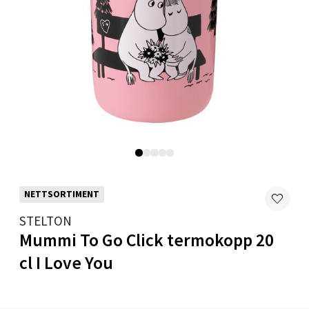
Velg
Mandal - Alti Mandal
Skarvøyveien 55, 4517 Mandal
Åpent i dag 10-18
0 i butikk
NETTSORTIMENT
Velg
STELTON
Mummi To Go Click termokopp 20
cl I Love You
Mo i Rana - Thon Senter Mo i Rana
Fridtjof Nansensgate 22, 8622 Mo i Rana