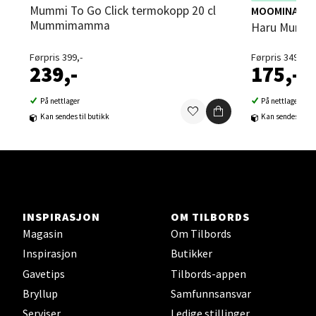
deg av rabatten i
Mummi To Go Click termokopp 20 cl
MOOMINARAB
Mummimamma
Haru Mummi
Sortland - Sortland Storsenter
Førpris 399,-
Førpris 349,-
239,-
175,-
Strangata 26, 8400 Sortland
Åpent i dag 10-16
På nettlager
På nettlager
Kan sendes til butikk
Kan sendes til b
0 i butikk
Velg
INSPIRASJON
OM TILBORDS
Steinkjer - Thon Senter Steinkjer
Magasin
Om Tilbords
Inspirasjon
Butikker
Sjøfartsgata 2, 7714 Steinkjer
Gavetips
Tilbords-appen
Åpent i dag 10-18
Bryllup
Samfunnsansvar
0 i butikk
Serviser
Ledige stillinger