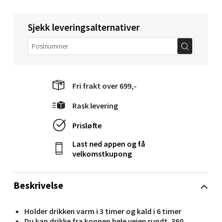
Molde - Moldetorget
Torget 1, 6413 Molde
Sjekk leveringsalternativer
Åpent i dag 10-18
0 i butikk
Velg
Fri frakt over 699,-
Rask levering
Prisløfte
Narvik - Thon Senter Malmporten
Last ned appen og få
Bolagsgata 1, 8514 Narvik
velkomstkupong
Åpent i dag 10-18
0 i butikk
Beskrivelse
Velg
Holder drikken varm i 3 timer og kald i 6 timer
Du kan drikke fra koppen hele veien rundt, 360