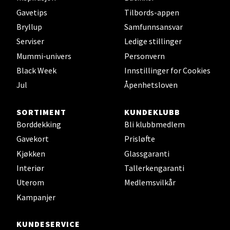
Gavetips
Tilbords-appen
Bryne/Jæren - M44
Bryllup
Samfunnsansvar
Serviser
Ledige stillinger
Jupiterveien 2, 4340 Bryne
Åpent i dag 10-20
Mummi-univers
Personvern
Black Week
Innstillinger for Cookies
0 i butikk
Jul
Åpenhetsloven
Velg
SORTIMENT
KUNDEKLUBB
Borddekking
Bli klubbmedlem
Gavekort
Prisløfte
Stavanger og Sandnes - Thon
Kjøkken
Glassgaranti
Senter Madla
Interiør
Tallerkengaranti
Uterom
Medlemsvilkår
Madlakrossen nr 9, 4042 Stavanger
Kampanjer
Åpent i dag 10-20
0 i butikk
KUNDESERVICE