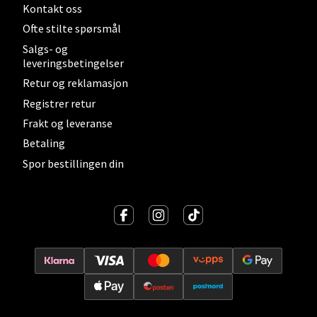
Kontakt oss
Velg
Ofte stilte spørsmål
Salgs- og
leveringsbetingelser
Retur og reklamasjon
Levanger - Magneten
Registrer retur
Frakt og leveranse
Moafjæra 14, 7606 Levanger
Betaling
Åpent i dag 10-20
Spor bestillingen din
0 i butikk
Velg
Mandal - Alti Mandal
Skarvøyveien 55, 4517 Mandal