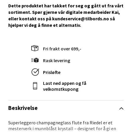
Dette produktet har takket for seg og gått ut fra vårt
sortiment. Spør gjerne vår digitale medarbeider Kai,
eller kontakt oss på kundeservice@tilbords.no så
Stavanger og Sandnes - Kilden
hjelper vi deg å ﬁnne et alternativ.
Senter
Gartnerveien 16, 4016 Stavanger
Fri frakt over 699,-
Åpent i dag 10-20
Rask levering
0 i butikk
Prisløfte
Velg
Last ned appen og få
velkomstkupong
Stavanger og Sandnes - Kvadrat
Beskrivelse
Gamle Stokkavei 1, 4313 Sandnes
Superleggero champagneglass flute fra Riedel er et
Åpent i dag 10-21
mesterverk i munnblåst krystall – designet for å gi en