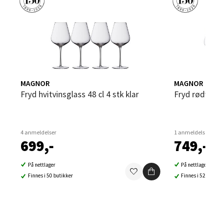
Velg
Sandvika - Thon Senter Sandvika
MAGNOR
MAGNOR
Brodtkorbsgate 7, 1338 Sandvika
Fryd hvitvinsglass 48 cl 4 stk klar
Fryd rødvins
Åpent i dag 10-21
0 i butikk
4 anmeldelser
1 anmeldelse
699,-
749,-
Velg
På nettlager
På nettlager
Finnes i 50 butikker
Finnes i 52 buti
Bergen - Thon Senter Sartor
Sartorvegen 12, 5353 Straume