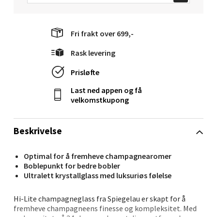
Åpent i dag 10-20
0 i butikk
Fri frakt over 699,-
Velg
Rask levering
Prisløfte
Molde - Moldetorget
Last ned appen og få
velkomstkupong
Torget 1, 6413 Molde
Åpent i dag 10-20
Beskrivelse
0 i butikk
Optimal for å fremheve champagnearomer
Boblepunkt for bedre bobler
Velg
Ultralett krystallglass med luksuriøs følelse
Hi-Lite champagneglass fra Spiegelau er skapt for å
fremheve champagneens finesse og kompleksitet. Med
Narvik - Thon Senter Malmporten