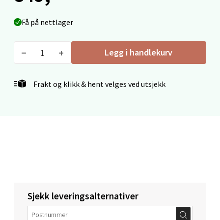
Velg
Få på nettlager
Legg i handlekurv
Mo i Rana - Thon Senter Mo i Rana
Frakt og klikk & hent velges ved utsjekk
Fridtjof Nansensgate 22, 8622 Mo i Rana
Åpent i dag 09-19
0 i butikk
Velg
Ålesund - Thon Senter Moa
Sjekk leveringsalternativer
Langelandsvegen 25, 6010 Ålesund