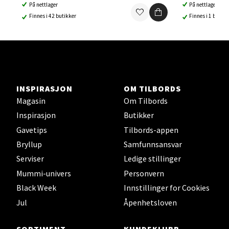
Ski - Thon Senter Ski
På nettlager
På nettlager
Finnes i 42 butikker
Finnes i 1 butikk
Ski Storsenter, Jernbanesvingen 6, 1400 Ski
Åpent i dag 10-21
0 i butikk
Velg
INSPIRASJON
OM TILBORDS
Magasin
Om Tilbords
Inspirasjon
Butikker
Gavetips
Tilbords-appen
Sortland - Sortland Storsenter
Bryllup
Samfunnsansvar
Serviser
Ledige stillinger
Strangata 26, 8400 Sortland
Åpent i dag 10-19
Mummi-univers
Personvern
Black Week
Innstillinger for Cookies
0 i butikk
Jul
Åpenhetsloven
Velg
SORTIMENT
KUNDEKLUBB