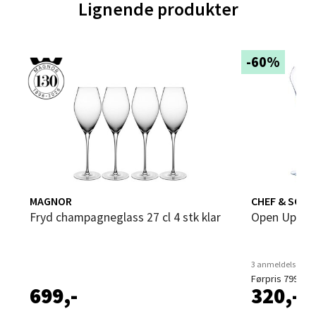
Lignende produkter
Åpent i dag 10-21
0 i butikk
-60%
Velg
Trondheim - Sirkus Shopping
Falkenborgveien 5, 7044 Trondheim
Åpent i dag 09-21
MAGNOR
CHEF & SOMM
0 i butikk
Fryd champagneglass 27 cl 4 stk klar
Open Up ch
Velg
3 anmeldelser
Førpris 799,-
699,-
320,-