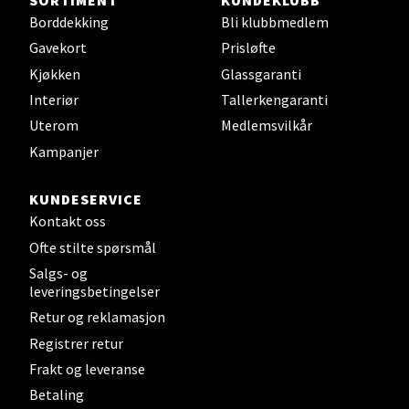
Borddekking
Bli klubbmedlem
Gavekort
Prisløfte
Steinkjer - Thon Senter Steinkjer
Kjøkken
Glassgaranti
Interiør
Tallerkengaranti
Sjøfartsgata 2, 7714 Steinkjer
Uterom
Medlemsvilkår
Åpent i dag 10-20
Kampanjer
0 i butikk
KUNDESERVICE
Velg
Kontakt oss
Ofte stilte spørsmål
Salgs- og
leveringsbetingelser
Leirvik - Stord
Retur og reklamasjon
Torgbakken 2, 5401 Stord
Registrer retur
Åpent i dag 10-17
Frakt og leveranse
0 i butikk
Betaling