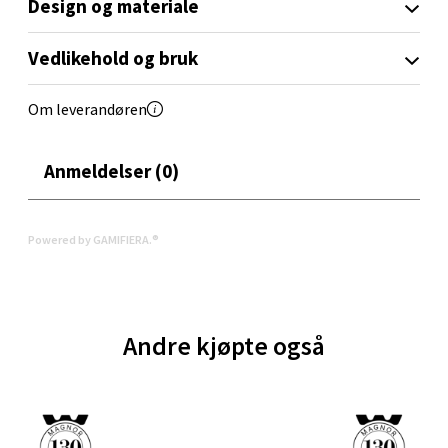
Design og materiale
Oppdal - Aunasenteret
Vedlikehold og bruk
Aunasenteret, Sunndalsvegen 3, 7340 Oppdal
Om leverandøren
Åpent i dag 10-19
0 i butikk
Anmeldelser (0)
Velg
Powered by GAMIFIERA.®
Orkanger - Thon Senter Orkanger
Andre kjøpte også
Thon Senter Orkanger, Orkdalsveien 113, 7300
Orkanger
Åpent i dag 09-20
0 i butikk