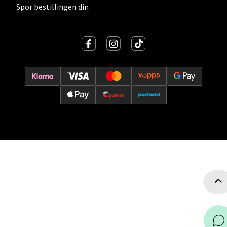
Spor bestillingen din
Velg
Oslo - Thon Senter Storo
Vitaminveien 7 - 9, 0485 Oslo
Åpent i dag 10-21
0 i butikk
Velg
Lillehammer - Strandtorget
Strandtorget, 2609 Lillehammer