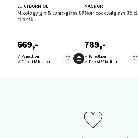
Thon S
LUIGI BORMIOLI
MAGNOR
Åpent i
Mixology gin & tonic-glass 80
Noir cocktailglass 35 cl
cl 4 stk
0 i bu
669,-
789,-
Sand
På nettlager
På nettlager
Brodtk
Finnes i 48 butikker
Finnes i 52 butikker
Åpent i
0 i bu
Berg
Sartor
Åpent i
0 i bu