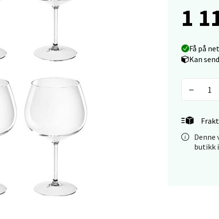
tiansand - Markens
1 1
arkens markensgate 25B, 4611 Kristiansand
 dag 09-18
V
Få på ne
tikk
Kan send
 - Linderud
Mogensøns vei 38, 0594 Oslo
Frakt
 dag 10-21
V
Denne v
tikk
butikk 
e/Jæren - M44
veien 2, 4340 Bryne
 dag 10-20