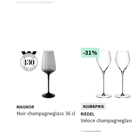
Langel
Powered by GAMIFIERA.®
Åpent i
0 i bu
Mold
-31%
Torget
Åpent i
0 i bu
Narv
MAGNOR
KLUBBPRIS
Bolags
Noir champagneglass 36 cl
RIEDEL
Åpent i
Veloce champagneglass
0 i bu
1 anmeldelse