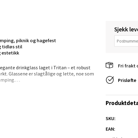
V
tikk
Sjekk lev
anger og Sandnes - Thon Senter
a
camping, piknik og hagefest
tidløs stil
 estetikk
rossen nr 9, 4042 Stavanger
 dag 10-20
Fri frakt 
egante drinkglass laget i Tritan – et robust
tikk
rkt. Glassene er slagtålige og lette, noe som
camping.
Prisløfte
enger plass – enten det er klassisk G&T,
nger - Magneten
 tid, og glassene tåler oppvaskmaskin for
Produktdeta
ra 14, 7606 Levanger
 dag 10-20
SKU:
V
er også flotte til vann og juice.
tikk
EAN: