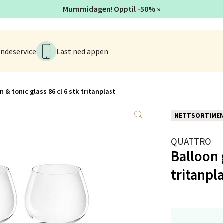
tikk
Mummidagen! Opptil -50% »
anger og Sandnes - Kvadrat
ndeservice
Last ned appen
Stokkavei 1, 4313 Sandnes
 dag 10-21
V
n & tonic glass 86 cl 6 stk tritanplast
tikk
NETTSORTIME
en - Thon Senter Lagunen
QUATTRO
Balloon g
veien 1, 5239 Bergen
 dag 10-21
tritanpl
V
tikk