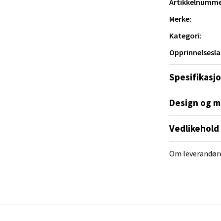
Artikkelnumme
ket være Tritan.
Merke:
al - Alti Mandal
Kategori:
yveien 55, 4517 Mandal
Opprinnelsesla
 dag 10-20
V
tikk
Spesifikasj
 glass.
Design og m
 Rana - Thon Senter Mo i Rana
Vedlikehold
f Nansensgate 22, 8622 Mo i Rana
 dag 09-19
Om leverandør
V
tikk
und - Thon Senter Moa