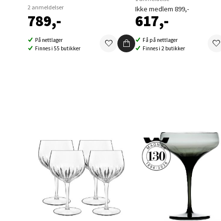
2 anmeldelser
Ikke medlem 899,-
789,-
617,-
Berg
På nettlager
Få på nettlager
Finnes i 55 butikker
Finnes i 2 butikker
Folke B
Åpent i
0 i bu
Oppd
Aunase
Åpent i
0 i bu
Orka