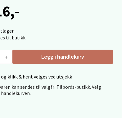
16,-
elg
ttlager
es til butikk
Legg i handlekurv
 og klikk & hent velges ved utsjekk
elg
aren kan sendes til valgfri Tilbords-butikk. Velg
i handlekurven.