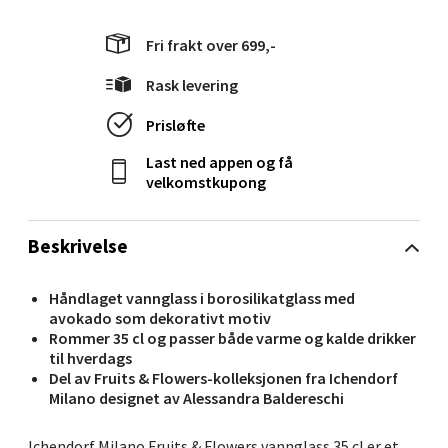
0 i butikk
Fri frakt over 699,-
Velg
Rask levering
Prisløfte
Last ned appen og få
Molde - Moldetorget
velkomstkupong
Torget 1, 6413 Molde
Åpent i dag 10-20
Beskrivelse
0 i butikk
Håndlaget vannglass i borosilikatglass med
avokado som dekorativt motiv
Velg
Rommer 35 cl og passer både varme og kalde drikker
til hverdags
Del av Fruits & Flowers-kolleksjonen fra Ichendorf
Milano designet av Alessandra Baldereschi
Narvik - Thon Senter Malmporten
Ichendorf Milano Fruits & Flowers vannglass 35 cl er et