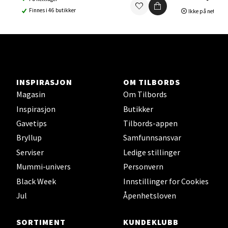
Finnes i 46 butikker
Ikke på nettlage
Ski Storsenter, Jernbanesvingen 6, 1400 Ski
Åpent i dag 10-21
0 i butikk
Velg
INSPIRASJON
OM TILBORDS
Magasin
Om Tilbords
Inspirasjon
Butikker
Sortland - Sortland Storsenter
Gavetips
Tilbords-appen
Bryllup
Samfunnsansvar
Strangata 26, 8400 Sortland
Serviser
Ledige stillinger
Åpent i dag 10-19
Mummi-univers
Personvern
0 i butikk
Black Week
Innstillinger for Cookies
Jul
Åpenhetsloven
Velg
SORTIMENT
KUNDEKLUBB