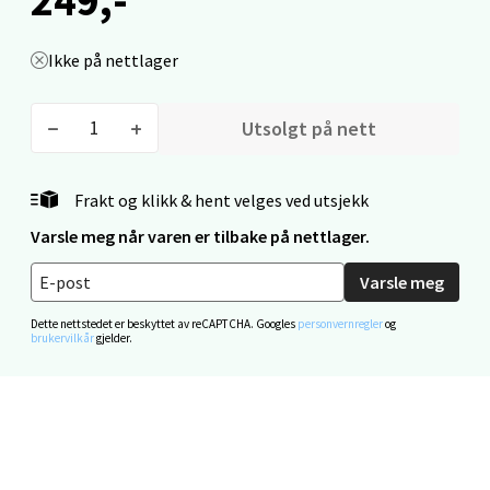
Velg
Ikke på nettlager
Mo i Rana - Thon Senter Mo i Rana
Utsolgt på nett
Fridtjof Nansensgate 22, 8622 Mo i Rana
Åpent i dag 09-19
Frakt og klikk & hent velges ved utsjekk
0 i butikk
Varsle meg når varen er tilbake på nettlager.
Varsle meg
Velg
Dette nettstedet er beskyttet av reCAPTCHA. Googles
personvernregler
og
brukervilkår
gjelder.
Ålesund - Thon Senter Moa
Langelandsvegen 25, 6010 Ålesund
Åpent i dag 10-20