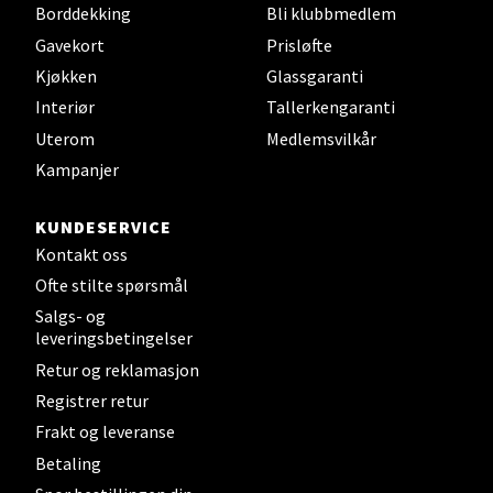
Borddekking
Bli klubbmedlem
Gavekort
Prisløfte
Steinkjer - Thon Senter Steinkjer
Kjøkken
Glassgaranti
Sjøfartsgata 2, 7714 Steinkjer
Interiør
Tallerkengaranti
Åpent i dag 10-20
Uterom
Medlemsvilkår
0 i butikk
Kampanjer
KUNDESERVICE
Velg
Kontakt oss
Ofte stilte spørsmål
Salgs- og
Leirvik - Stord
leveringsbetingelser
Retur og reklamasjon
Torgbakken 2, 5401 Stord
Registrer retur
Åpent i dag 10-17
Frakt og leveranse
0 i butikk
Betaling