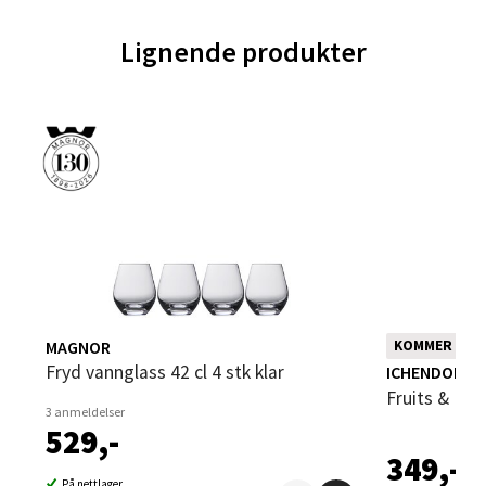
0 i butikk
Lignende produkter
Velg
Trondheim - Sirkus Shopping
Falkenborgveien 5, 7044 Trondheim
Åpent i dag 09-21
0 i butikk
MAGNOR
KOMMER SNA
Velg
Fryd vannglass 42 cl 4 stk klar
ICHENDORF 
Fruits & Fl
3 anmeldelser
529,-
349,-
Ski - Thon Senter Ski
På nettlager