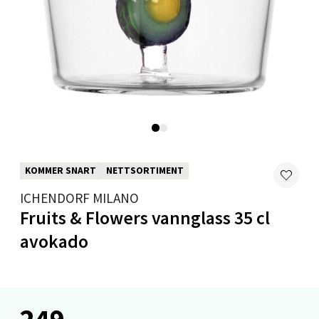
Levanger - Magneten
Moafjæra 14, 7606 Levanger
Åpent i dag 10-20
0 i butikk
Velg
KOMMER SNART
NETTSORTIMENT
ICHENDORF MILANO
Mandal - Alti Mandal
Fruits & Flowers vannglass 35 cl
avokado
Skarvøyveien 55, 4517 Mandal
Åpent i dag 10-20
0 i butikk
249,-