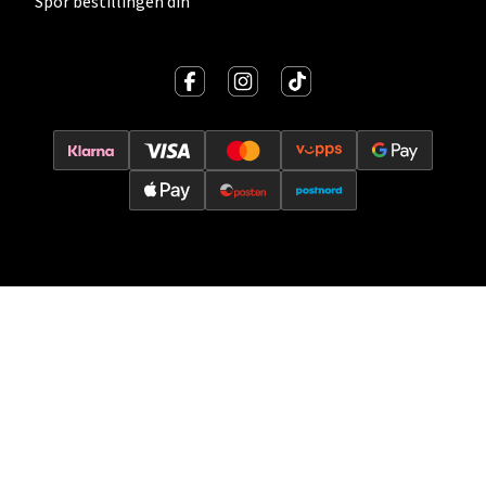
Spor bestillingen din
Velg
Oslo - Thon Senter Storo
Vitaminveien 7 - 9, 0485 Oslo
Åpent i dag 10-21
0 i butikk
Velg
Lillehammer - Strandtorget
Strandtorget, 2609 Lillehammer
Åpent i dag 09-20