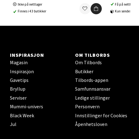
Ikke på nettlager
Få på nettlager
Orkanger - Thon Senter Orkanger
Finnes i 43 butikker
Kan sendes til b
Thon Senter Orkanger, Orkdalsveien 113, 7300
Orkanger
Åpent i dag 09-20
0 i butikk
INSPIRASJON
OM TILBORDS
Magasin
Om Tilbords
Velg
Inspirasjon
Butikker
Gavetips
Tilbords-appen
Bryllup
Samfunnsansvar
Sandvika - Thon Senter Sandvika
Serviser
Ledige stillinger
Mummi-univers
Personvern
Brodtkorbsgate 7, 1338 Sandvika
Black Week
Innstillinger for Cookies
Åpent i dag 10-21
Jul
Åpenhetsloven
0 i butikk