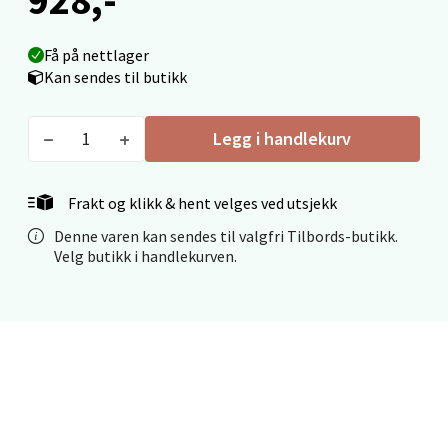
Madlakrossen nr 9, 4042 Stavanger
Åpent i dag 10-20
Få på nettlager
0 i butikk
Kan sendes til butikk
Velg
Legg i handlekurv
Frakt og klikk & hent velges ved utsjekk
Levanger - Magneten
Denne varen kan sendes til valgfri Tilbords-butikk.
Velg butikk i handlekurven.
Moafjæra 14, 7606 Levanger
Åpent i dag 10-20
0 i butikk
Velg