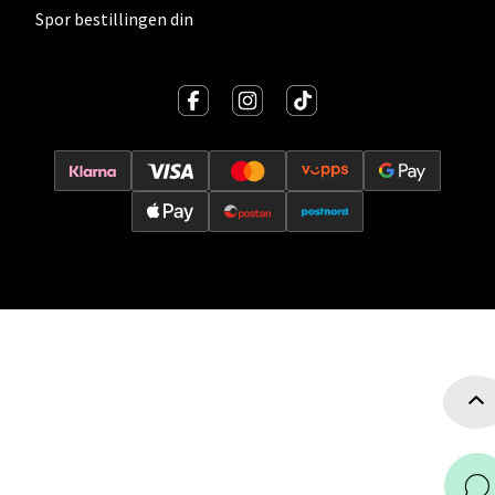
Spor bestillingen din
0 i butikk
Velg
Ski - Thon Senter Ski
Ski Storsenter, Jernbanesvingen 6, 1400 Ski
Åpent i dag 10-21
0 i butikk
Velg
Sortland - Sortland Storsenter