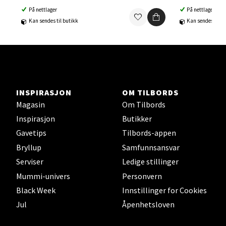
Ski Storsenter, Jernbanesvingen 6, 1400 Ski
På nettlager
På nettlager
Åpent i dag 10-21
Kan sendes til butikk
Kan sendes til b
0 i butikk
Velg
INSPIRASJON
OM TILBORDS
Magasin
Om Tilbords
Sortland - Sortland Storsenter
Inspirasjon
Butikker
Strangata 26, 8400 Sortland
Gavetips
Tilbords-appen
Åpent i dag 10-19
Bryllup
Samfunnsansvar
0 i butikk
Serviser
Ledige stillinger
Mummi-univers
Personvern
Velg
Black Week
Innstillinger for Cookies
Jul
Åpenhetsloven