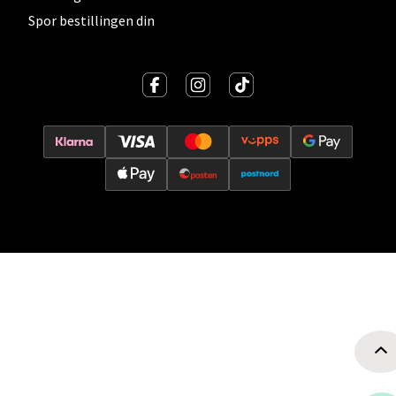
Spor bestillingen din
Oslo - Thon Senter Storo
Vitaminveien 7 - 9, 0485 Oslo
Åpent i dag 10-21
0 i butikk
Velg
Lillehammer - Strandtorget
Strandtorget, 2609 Lillehammer
Åpent i dag 09-20
0 i butikk