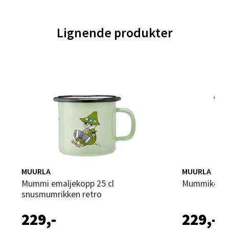
Velg
Lignende produkter
Trondheim - Sirkus Shopping
Falkenborgveien 5, 7044 Trondheim
Åpent i dag 09-21
0 i butikk
Velg
MUURLA
MUURLA
Mummi emaljekopp 25 cl
Mummikopp 
snusmumrikken retro
Ski - Thon Senter Ski
229,-
229,-