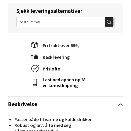
Sjekk leveringsalternativer
Velg
Molde - Moldetorget
Fri frakt over 699,-
Torget 1, 6413 Molde
Rask levering
Åpent i dag 10-20
Prisløfte
0 i butikk
Last ned appen og få
Velg
velkomstkupong
Beskrivelse
Narvik - Thon Senter Malmporten
Passer både til varme og kalde drikker
Robust og lett å ta med seg
Bolagsgata 1, 8514 Narvik
Tåler oppvaskmaskin