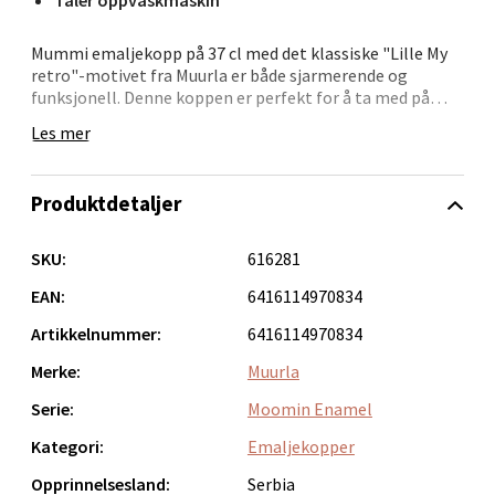
Åpent i dag 10-20
0 i butikk
Mummi emaljekopp på 37 cl med det klassiske "Lille My
retro"-motivet fra Muurla er både sjarmerende og
funksjonell. Denne koppen er perfekt for å ta med på
Velg
eventyr, enten det er i skog og mark eller hjemme i
Les mer
sofakroken. Med sitt tidløse design er den ideell for
varme drikker og et flott tilbehør til både hverdag og
spesielle stunder.
Produktdetaljer
Bergen - Oasen Senter
Muurla kombinerer finsk design og kvalitet i produkter
som er laget for å glede og vare. Koppen er et herlig
SKU:
616281
Folke Bernadottes vei 52, 5147 Fyllingsdalen
innslag for Mummi-entusiaster og passer perfekt som
Åpent i dag 10-21
gave eller en praktisk følgesvenn til egne små og store
EAN:
6416114970834
eventyr.
0 i butikk
Artikkelnummer:
6416114970834
Merke:
Muurla
Velg
Serie:
Moomin Enamel
Kategori:
Emaljekopper
Opprinnelsesland:
Serbia