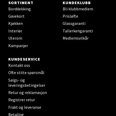
SORTIMENT
KUNDEKLUBB
Steinkjer - Thon Senter Steinkjer
Borddekking
Bli klubbmedlem
Gavekort
Prisløfte
Sjøfartsgata 2, 7714 Steinkjer
Åpent i dag 10-20
Kjøkken
Glassgaranti
Interiør
Tallerkengaranti
0 i butikk
Uterom
Medlemsvilkår
Velg
Kampanjer
KUNDESERVICE
Kontakt oss
Leirvik - Stord
Ofte stilte spørsmål
Salgs- og
Torgbakken 2, 5401 Stord
leveringsbetingelser
Åpent i dag 10-17
Retur og reklamasjon
0 i butikk
Registrer retur
Frakt og leveranse
Velg
Betaling