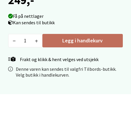
Få på nettlager
Mo i Rana - Thon Senter Mo i Rana
Kan sendes til butikk
Fridtjof Nansensgate 22, 8622 Mo i Rana
Legg i handlekurv
Åpent i dag 09-19
0 i butikk
Frakt og klikk & hent velges ved utsjekk
Velg
Denne varen kan sendes til valgfri Tilbords-butikk.
Velg butikk i handlekurven.
Ålesund - Thon Senter Moa
Langelandsvegen 25, 6010 Ålesund
Åpent i dag 10-20
0 i butikk