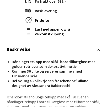
Fri frakt over 699,-
Langelandsvegen 25, 6010 Ålesund
Åpent i dag 10-20
Rask levering
0 i butikk
Prisløfte
Last ned appen og få
Velg
velkomstkupong
Beskrivelse
Molde - Moldetorget
Håndlaget tekopp med skål i borosilikatglass med
Torget 1, 6413 Molde
golden retriever som dekorativt motiv
Åpent i dag 10-20
Rommer 30 cl te og serveres sammen med
tilhørende skål
0 i butikk
Del av Dogs-kolleksjonen fra Ichendorf Milano
designet av Alessandra Baldereschi
Velg
Ichendorf Milano Dogs tekopp med skål 30 cl er en
håndlaget tekopp i borosilikatglass med tilhørende skål,
dekorert med et sjarmerende motiv av en golden