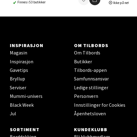
Finnes i 53 butikker
Ikke på nettlage
Ski - Thon Senter Ski
Ski Storsenter, Jernbanesvingen 6, 1400 Ski
Åpent i dag 10-21
INSPIRASJON
OM TILBORDS
0 i butikk
Magasin
Om Tilbords
Inspirasjon
Butikker
Velg
Gavetips
Tilbords-appen
Bryllup
Samfunnsansvar
Serviser
Ledige stillinger
Sortland - Sortland Storsenter
Mummi-univers
Personvern
Black Week
Innstillinger for Cookies
Strangata 26, 8400 Sortland
Åpent i dag 10-19
Jul
Åpenhetsloven
0 i butikk
SORTIMENT
KUNDEKLUBB
Borddekking
Bli klubbmedlem