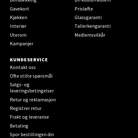
Velg
Gavekort
Prisløfte
Kjøkken
Glassgaranti
Interiør
Tallerkengaranti
Steinkjer - Thon Senter Steinkjer
Uterom
Medlemsvilkår
Kampanjer
Sjøfartsgata 2, 7714 Steinkjer
Åpent i dag 10-20
KUNDESERVICE
0 i butikk
Kontakt oss
Ofte stilte spørsmål
Velg
Salgs- og
leveringsbetingelser
Retur og reklamasjon
Registrer retur
Leirvik - Stord
Frakt og leveranse
Betaling
Torgbakken 2, 5401 Stord
Åpent i dag 10-17
Spor bestillingen din