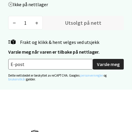
0 i butikk
Ikke på nettlager
Velg
Utsolgt på nett
Frakt og klikk & hent velges ved utsjekk
Mo i Rana - Thon Senter Mo i Rana
Varsle meg når varen er tilbake på nettlager.
Fridtjof Nansensgate 22, 8622 Mo i Rana
Varsle meg
Åpent i dag 09-19
Dette nettstedet er beskyttet av reCAPTCHA. Googles
personvernregler
og
0 i butikk
brukervilkår
gjelder.
Velg
Ålesund - Thon Senter Moa