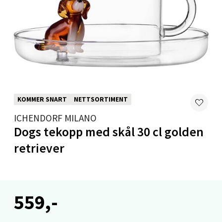
Velg
Levanger - Magneten
Moafjæra 14, 7606 Levanger
Åpent i dag 10-20
KOMMER SNART
NETTSORTIMENT
0 i butikk
ICHENDORF MILANO
Velg
Dogs tekopp med skål 30 cl golden
retriever
Mandal - Alti Mandal
559,-
Skarvøyveien 55, 4517 Mandal
Åpent i dag 10-20