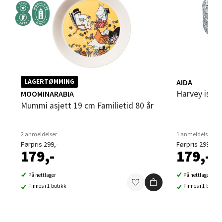
0 i butikk
Velg
AIDA
LAGERTØMMING
Sandvika - Thon Senter Sandvika
Harvey isas
MOOMINARABIA
Mummi asjett 19 cm Familietid 80 år
Brodtkorbsgate 7, 1338 Sandvika
Åpent i dag 10-21
2 anmeldelser
1 anmeldelse
0 i butikk
Førpris 299,-
Førpris 299,-
179,-
179,-
Velg
På nettlager
På nettlager
Finnes i 1 butikk
Finnes i 1 butikk
Bergen - Thon Senter Sartor