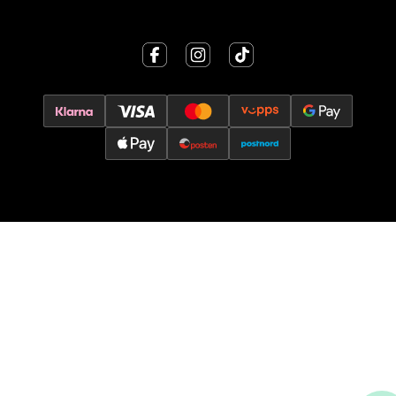
0 i butikk
Velg
Oslo - Thon Senter Storo
Vitaminveien 7 - 9, 0485 Oslo
Åpent i dag 10-21
0 i butikk
Velg
Lillehammer - Strandtorget