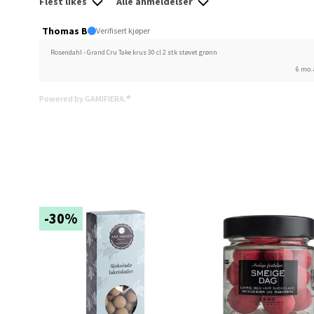
Flest likes
Alle anmeldelser
Torget
Åpent i
Thomas B
Verifisert kjøper
0 i bu
Rosendahl - Grand Cru Take krus 30 cl 2 stk støvet grønn
6 mo.
Powered by GAMIFIERA.®
Narv
Bolags
Åpent i
0 i bu
-30%
Berg
Folke B
Åpent i
0 i bu