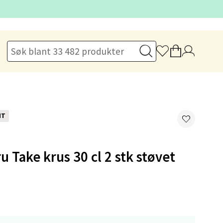
elg
NT
u Take krus 30 cl 2 stk støvet
elg