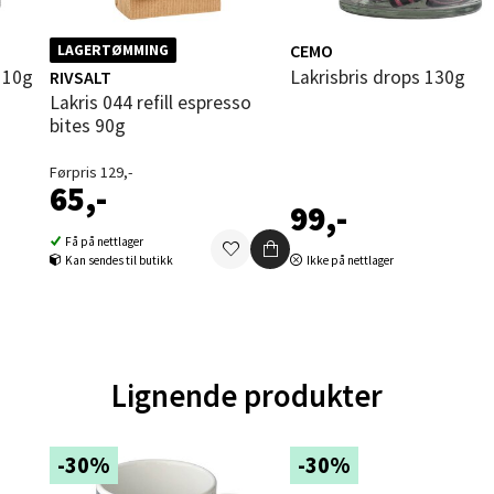
CEMO
LAGERTØMMING
al - Aunasenteret
 110g
Lakrisbris drops 130g
RIVSALT
Lakris 044 refill espresso
nteret, Sunndalsvegen 3, 7340 Oppdal
bites 90g
 dag 10-18
V
Førpris 129,-
tikk
65,-
99,-
Få på nettlager
nger - Thon Senter Orkanger
Kan sendes til butikk
Ikke på nettlager
enter Orkanger, Orkdalsveien 113, 7300 Orkanger
 dag 09-18
V
tikk
Lignende produkter
vika - Thon Senter Sandvika
-30%
-30%