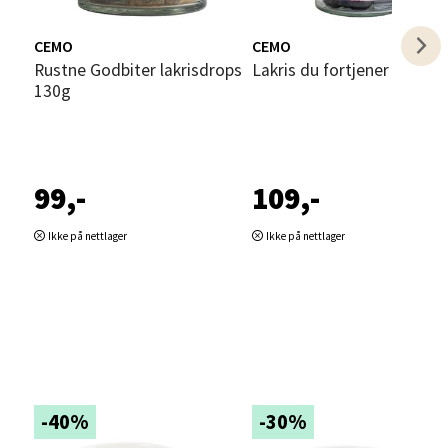
CEMO
CEMO
Rustne Godbiter lakrisdrops
Lakris du fortjener det be
130g
elg
99,-
109,-
Ikke på nettlager
Ikke på nettlager
elg
-40%
-30%