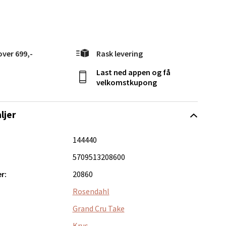
Vel
g
over 699,-
Rask levering
Last ned appen og få
velkomstkupong
elg
ljer
144440
5709513208600
r:
20860
Rosendahl
elg
Grand Cru Take
Krus