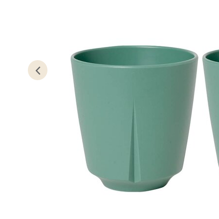
Oslo
Erich 
Åpent i
0 i bu
Bryn
Jupiter
Åpent i
0 i bu
Stav
Madl