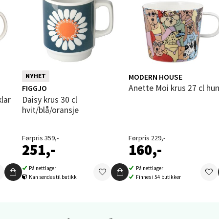
orbsgate 7, 1338 Sandvika
 dag 09-19
V
tikk
en - Thon Senter Sartor
MODERN HOUSE
NYHET
n i
Anette Moi krus 27 cl hu
FIGGJO
vegen 12, 5353 Straume
Daisy krus 30 cl
 dag 10-18
hvit/blå/oransje
V
tikk
Førpris 359,-
Førpris 229,-
251,-
160,-
dheim - Sirkus Shopping
På nettlager
På nettlager
Kan sendes til butikk
Finnes i 54 butikker
borgveien 5, 7044 Trondheim
 dag 09-20
V
tikk