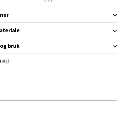
oner
ateriale
elg
 og bruk
en
elg