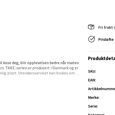
rossen nr 9, 4042 Stavanger
 dag 10-19
tikk
Fri frakt 
nger - Magneten
Prisløfte
ra 14, 7606 Levanger
 dag 10-18
V
Produktdeta
tikk
vil kose deg, blir opplevelsen bedre når maten
ørs. TAKE-serien er produsert i Danmark og er
SKU:
vanlig plast. Utendørsserviset kan brukes om
rkularitet. Serien består av tallerkener i to
EAN:
al - Alti Mandal
lde og varme drikker.
Artikkelnumme
yveien 55, 4517 Mandal
Merke:
 dag 10-18
V
Serie:
tikk
Kategori: