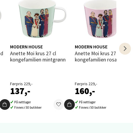
elg
MODERN HOUSE
MODERN HOUSE
nd
Anette Moi krus 27 cl
Anette Moi krus 27 cl
kongefamilien mintgrønn
kongefamilien rosa
elg
Førpris 229,-
Førpris 229,-
137,-
160,-
På nettlager
På nettlager
Finnes i 50 butikker
Finnes i 50 butikker
elg