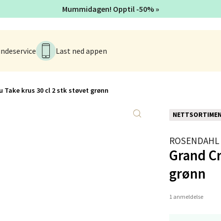
tikk
Mummidagen! Opptil -50% »
en - Thon Senter Lagunen
ndeservice
Last ned appen
veien 1, 5239 Bergen
 dag 10-18
V
 Take krus 30 cl 2 stk støvet grønn
tikk
NETTSORTIME
tiansand - Markens
ROSENDAHL
Grand Cr
arkens markensgate 25B, 4611 Kristiansand
grønn
 dag 10-17
V
tikk
1 anmeldelse