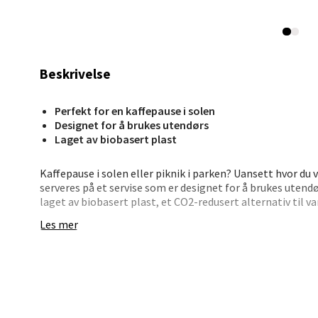
Madlak
Åpent i
0 i bu
Beskrivelse
Leva
Perfekt for en kaffepause i solen
Designet for å brukes utendørs
Moafjæ
Laget av biobasert plast
Åpent i
0 i bu
Kaffepause i solen eller piknik i parken? Uansett hvor du 
serveres på et servise som er designet for å brukes utend
laget av biobasert plast, et CO2-redusert alternativ til 
igjen og om igjen, og er 100 % resirkulerbart og støtter si
Mand
Les mer
størrelser, en bolle og et krus som kan brukes til både ka
Skarvø
Åpent i
0 i bu