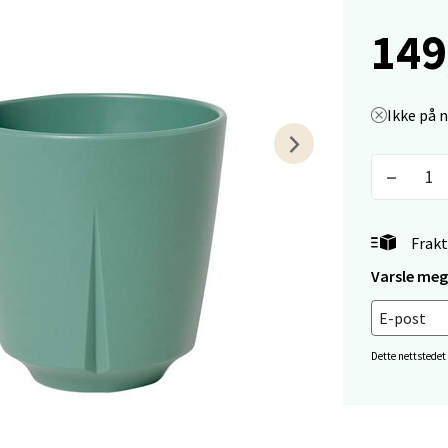
 - Linderud
149
Mogensøns vei 38, 0594 Oslo
 dag 10-19
V
tikk
Ikke på 
e/Jæren - M44
veien 2, 4340 Bryne
Frakt
 dag 10-18
V
Varsle meg 
tikk
Dette nettstedet
anger og Sandnes - Thon Senter
a