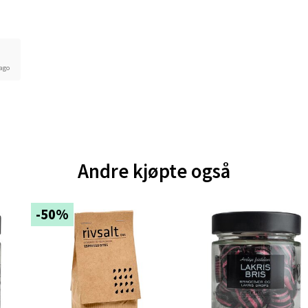
 1, 6413 Molde
 dag 10-18
V
tikk
 ago
ik - Thon Senter Malmporten
gata 1, 8514 Narvik
 dag 10-18
V
Andre kjøpte også
tikk
-50%
en - Oasen Senter
ernadottes vei 52, 5147 Fyllingsdalen
 dag 10-18
V
tikk