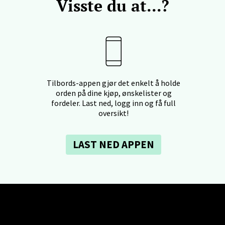
Visste du at...?
- Thon Senter Ski
rsenter, Jernbanesvingen 6, 1400 Ski
 dag 10-19
V
Tilbords-appen gjør det enkelt å holde
tikk
orden på dine kjøp, ønskelister og
fordeler. Last ned, logg inn og få full
oversikt!
land - Sortland Storsenter
LAST NED APPEN
ata 26, 8400 Sortland
 dag 10-16
V
tikk
nkjer - Thon Senter Steinkjer