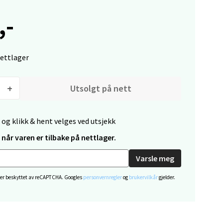
,-
elg
nettlager
Utsolgt på nett
 og klikk & hent velges ved utsjekk
elg
når varen er tilbake på nettlager.
Varsle meg
 er beskyttet av reCAPTCHA. Googles
personvernregler
og
brukervilkår
gjelder.