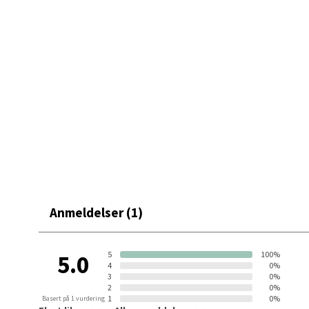
Mo i
Fridtjo
Åpent i
0 i bu
Åles
Langel
Åpent i
Anmeldelser (1)
0 i bu
5
100%
5.0
4
0%
3
0%
Mold
2
0%
1
0%
Basert på 1 vurdering