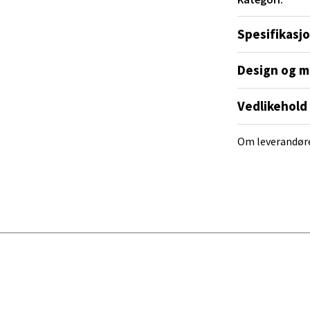
Spesifikasj
 Rana - Thon Senter Mo i Rana
f Nansensgate 22, 8622 Mo i Rana
Design og m
 dag 10-18
V
Vedlikehold
tikk
Om leverandør
und - Thon Senter Moa
andsvegen 25, 6010 Ålesund
 dag 10-18
V
tikk
e - Moldetorget