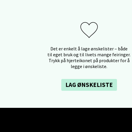
Ski 
Ski Sto
Åpent i
Det er enkelt å lage ønskelister – både
0 i bu
til eget bruk og til livets mange feiringer.
Trykk på hjerteikonet på produkter for å
legge i ønskeliste.
Sort
LAG ØNSKELISTE
Strang
Åpent i
0 i bu
Stei