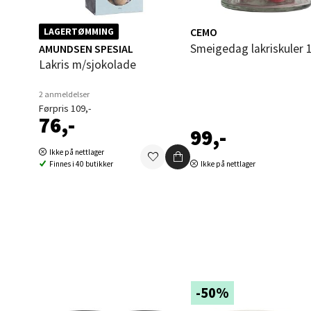
CEMO
LAGERTØMMING
Oppd
Smeigedag lakriskuler
AMUNDSEN SPESIAL
Lakris m/sjokolade
Aunase
Åpent i
2 anmeldelser
Førpris 109,-
0 i bu
76,-
99,-
Ikke på nettlager
Orka
Finnes i 40 butikker
Ikke på nettlager
Thon S
Åpent i
0 i bu
Sand
-50%