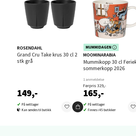
Brodtk
Åpent i
0 i bu
Berg
ROSENDAHL
Dette produktet er inkludert i vår
MUMMIDAGEN
kampanje. Benytt deg av rabatte
Grand Cru Take krus 30 cl 2
MOOMINARABIA
dag!
stk grå
Sartor
Mummikopp 30 cl Ferieklar
Åpent i
sommerkopp 2026
0 i bu
1 anmeldelse
Førpris 329,-
149,-
165,-
Tron
På nettlager
På nettlager
Kan sendes til butikk
Finnes i 45 butikker
Falken
Åpent i
0 i bu