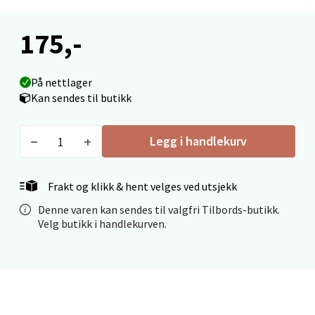
0 i butikk
175,-
Velg
På nettlager
Kan sendes til butikk
Ålesund - Thon Senter Moa
Legg i handlekurv
Langelandsvegen 25, 6010 Ålesund
Åpent i dag 10-18
0 i butikk
Frakt og klikk & hent velges ved utsjekk
Denne varen kan sendes til valgfri Tilbords-butikk.
Velg
Velg butikk i handlekurven.
Molde - Moldetorget