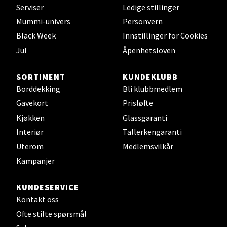
Velg
Serviser
Ledige stillinger
Mummi-univers
Personvern
Black Week
Innstillinger for Cookies
Jul
Åpenhetsloven
Leirvik - Stord
Torgbakken 2, 5401 Stord
SORTIMENT
KUNDEKLUBB
Åpent i dag 10-15
Borddekking
Bli klubbmedlem
Gavekort
Prisløfte
0 i butikk
Kjøkken
Glassgaranti
Interiør
Tallerkengaranti
Velg
Uterom
Medlemsvilkår
Kampanjer
Oslo - Thon Senter Storo
KUNDESERVICE
Kontakt oss
Vitaminveien 7 - 9, 0485 Oslo
Ofte stilte spørsmål
Åpent i dag 10-19