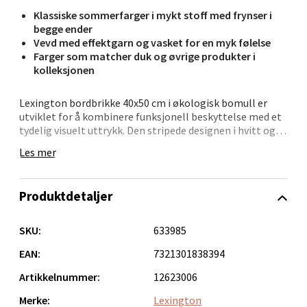
Klassiske sommerfarger i mykt stoff med frynser i
Bergen - Oasen Senter
begge ender
Vevd med effektgarn og vasket for en myk følelse
Folke Bernadottes vei 52, 5147 Fyllingsdalen
Farger som matcher duk og øvrige produkter i
Åpent i dag 10-18
kolleksjonen
0 i butikk
Lexington bordbrikke 40x50 cm i økologisk bomull er
utviklet for å kombinere funksjonell beskyttelse med et
Velg
tydelig visuelt uttrykk. Den stripede designen i hvitt og
blått gir et konsekvent preg, mens vevingen med
Les mer
effektgarn tilfører struktur og dybde.
Bordbrikken brukes for å beskytte bordflaten og
Oppdal - Aunasenteret
Produktdetaljer
definere hver plassering i borddekkingen. Den kan
benyttes alene eller sammen med duk, avhengig av
Aunasenteret, Sunndalsvegen 3, 7340 Oppdal
ønsket uttrykk. Den vaskede finishen gir en myk
SKU:
633985
overflate, og frynsene langs kantene gir en tydelig
Åpent i dag 10-18
avslutning. Maskinvaskbar.
EAN:
7321301838394
0 i butikk
Artikkelnummer:
12623006
• 40 x 50 cm – funksjonell størrelse
• 100 % økologisk bomull
Merke:
Lexington
Velg