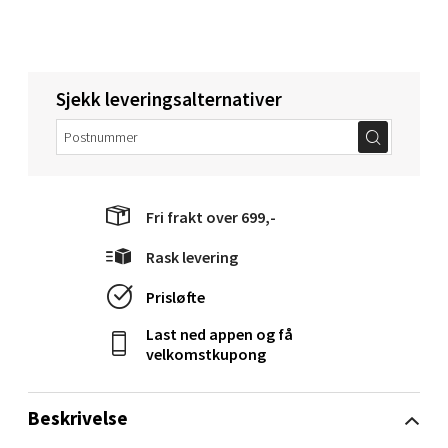
Torget 1, 6413 Molde
Åpent i dag 10-18
0 i butikk
Sjekk leveringsalternativer
Velg
Fri frakt over 699,-
Narvik - Thon Senter Malmporten
Rask levering
Bolagsgata 1, 8514 Narvik
Åpent i dag 10-18
Prisløfte
0 i butikk
Last ned appen og få
velkomstkupong
Velg
Beskrivelse