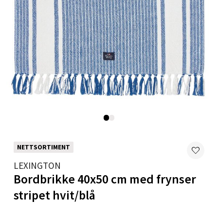
Velg
Mandal - Alti Mandal
Skarvøyveien 55, 4517 Mandal
Åpent i dag 10-18
0 i butikk
Velg
NETTSORTIMENT
LEXINGTON
Mo i Rana - Thon Senter Mo i Rana
Bordbrikke 40x50 cm med frynser
stripet hvit/blå
Fridtjof Nansensgate 22, 8622 Mo i Rana
Åpent i dag 10-18