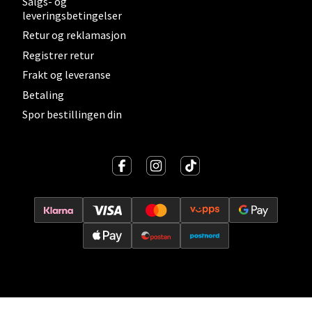
Salgs- og
0 i butikk
leveringsbetingelser
Retur og reklamasjon
Velg
Registrer retur
Frakt og leveranse
Betaling
Lillehammer - Strandtorget
Spor bestillingen din
Strandtorget, 2609 Lillehammer
Åpent i dag 09-18
0 i butikk
Velg
Strømmen - Thon Senter Strømmen