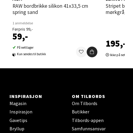
RAW bordbrikke silikon 41x33,5 cm
Stripet bordbrikke ribbed 40x50 cm
Sortland - Sortland Storsenter
spring sand
mørkgrå/hvi
1 anmeldelse
Strangata 26, 8400 Sortland
Førpris 99,-
Åpent i dag 10-16
59,-
195,-
0 i butikk
På nettlager
Kan sendes til butikk
Ikke på nettlage
Velg
Steinkjer - Thon Senter Steinkjer
INSPIRASJON
OM TILBORDS
Sjøfartsgata 2, 7714 Steinkjer
Magasin
Om Tilbords
Åpent i dag 10-18
Inspirasjon
Butikker
0 i butikk
Gavetips
Tilbords-appen
Bryllup
Samfunnsansvar