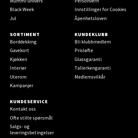
Mummi-univers
Personvern
Black Week
Innstillinger for Cookies
Jul
Åpenhetsloven
Sunndalsøra - Alti Sunndal
SORTIMENT
KUNDEKLUBB
Alti Sunndal, Sunndalsveien 17, 6600 Sunndalsøra
Borddekking
Bli klubbmedlem
Åpent i dag 10-16
Gavekort
Prisløfte
0 i butikk
Kjøkken
Glassgaranti
Interiør
Tallerkengaranti
Velg
Uterom
Medlemsvilkår
Kampanjer
KUNDESERVICE
Jessheim - Thon Senter Jessheim
Kontakt oss
Storgata 6, 2050 Jessheim
Ofte stilte spørsmål
Åpent i dag 10-19
Salgs- og
leveringsbetingelser
0 i butikk