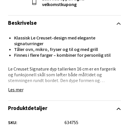
Orkanger
velkomstkupong
Åpent i dag 09-18
0 i butikk
Beskrivelse
Velg
Klassisk Le Creuset-design med elegante
signaturringer
Tåler ovn, mikro, fryser og til og med grill
Finnes i flere farger – kombiner for personlig stil
Sandvika - Thon Senter Sandvika
Le Creuset Signature dyp tallerken 16 cm er en fargerik
og funksjonell skål som løfter både måltidet og
Brodtkorbsgate 7, 1338 Sandvika
stemningen rundt bordet. Den dype formen og
Åpent i dag 09-19
kapasiteten på 650 ml gjør den perfekt til alt fra yoghurt
Les mer
0 i butikk
og granola til varm suppe eller en liten pastarett.
Laget i robust stentøy med en emaljert overflate som
Produktdetaljer
Velg
beskytter mot riper og flekker, og gjør rengjøringen
enkel. Tallerkenen tåler både ovn, mikro og
oppvaskmaskin – en praktisk og vakker del av hverdagen.
SKU:
634755