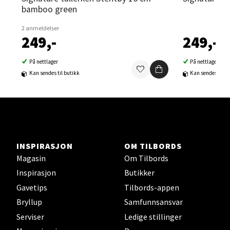
Lillehammer - Strandtorget
bamboo green
2 anmeldelser
Strandtorget, 2609 Lillehammer
249,-
249,-
Åpent i dag 09-18
0 i butikk
På nettlager
På nettlager
Kan sendes til butikk
Kan sendes til b
Velg
Strømmen - Thon Senter Strømmen
INSPIRASJON
OM TILBORDS
Magasin
Om Tilbords
Støperivn. 5, 2010 Strømmen
Inspirasjon
Butikker
Åpent i dag 10-19
Gavetips
Tilbords-appen
0 i butikk
Bryllup
Samfunnsansvar
Serviser
Ledige stillinger
Velg