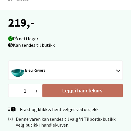
219,-
Narvik - Thon Senter Malmporten
Bolagsgata 1, 8514 Narvik
På nettlager
Åpent i dag 10-18
Kan sendes til butikk
0 i butikk
Velg
Bleu Riviera
Legg i handlekurv
Bergen - Oasen Senter
Folke Bernadottes vei 52, 5147 Fyllingsdalen
Frakt og klikk & hent velges ved utsjekk
Åpent i dag 10-18
Denne varen kan sendes til valgfri Tilbords-butikk.
Velg butikk i handlekurven.
0 i butikk