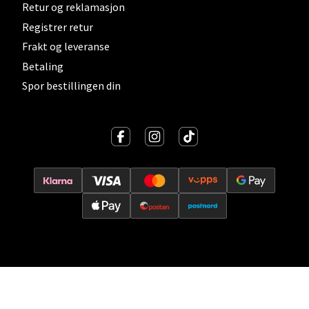
Retur og reklamasjon
Registrer retur
Velg
Frakt og leveranse
Betaling
Spor bestillingen din
Kristiansand - Thon
Sørlandssenteret
Barstølveien 31, 4636 Kristiansand
Åpent i dag 10-19
0 i butikk
Velg
Fredrikstad - Torvbyen