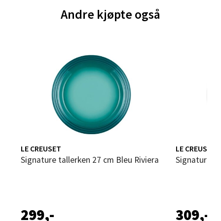
Andre kjøpte også
Velg
Steinkjer - Thon Senter Steinkjer
Sjøfartsgata 2, 7714 Steinkjer
Åpent i dag 10-18
0 i butikk
LE CREUSET
LE CREUSET
Velg
Signature tallerken 27 cm Bleu Riviera
Signature t
Leirvik - Stord
299,-
309,-
Torgbakken 2, 5401 Stord