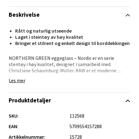
Velg
Beskrivelse
Orkanger - Thon Senter Orkanger
Rått og naturlig utseende
Laget i steintøy av høy kvalitet
Bringer et stilrent og enkelt design til borddekkingen
Thon Senter Orkanger, Orkdalsveien 113, 7300
Orkanger
NORTHERN GREEN eggeglass – Nordic er en serie
Åpent i dag 09-20
stentøy i høy kvalitet, designet i samarbeid med
0 i butikk
Christiane Schaumburg-Müller. RAW er et moderne
stentøy med en rå og naturlig look med et stilrent,
Les mer
enkelt design og nøytrale, nordiske nyanser. Med en
Velg
teknikk som kun få fabrikker mestrer, er selve
stentøysmaterialet blitt gjennomfarget
Produktdetaljer
Sandvika - Thon Senter Sandvika
SKU:
112568
EAN:
5709554157288
Brodtkorbsgate 7, 1338 Sandvika
Artikkelnummer:
15728
Åpent i dag 10-21