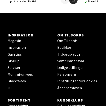
Kan sendes til butikk
Finnes i 3 butikk
0 i butikk
Velg
INSPIRASJON
OM TILBORDS
Magasin
Om Tilbords
Lillehammer - Strandtorget
Inspirasjon
Butikker
Strandtorget, 2609 Lillehammer
Gavetips
Tilbords-appen
Åpent i dag 09-20
Bryllup
Samfunnsansvar
0 i butikk
Serviser
Ledige stillinger
Mummi-univers
Personvern
Velg
Black Week
Innstillinger for Cookies
Jul
Åpenhetsloven
SORTIMENT
KUNDEKLUBB
Strømmen - Thon Senter Strømmen
Borddekking
Bli klubbmedlem