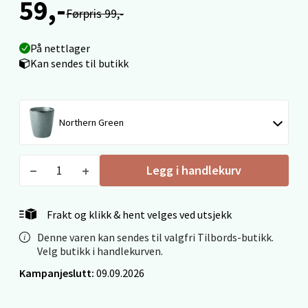
59,-
Førpris 99,-
Torget 1, 6413 Molde
Åpent i dag 10-20
På nettlager
0 i butikk
Kan sendes til butikk
Velg
Northern Green
Narvik - Thon Senter Malmporten
Legg i handlekurv
Bolagsgata 1, 8514 Narvik
Åpent i dag 10-20
Frakt og klikk & hent velges ved utsjekk
0 i butikk
Denne varen kan sendes til valgfri Tilbords-butikk.
Velg butikk i handlekurven.
Velg
Kampanjeslutt:
09.09.2026