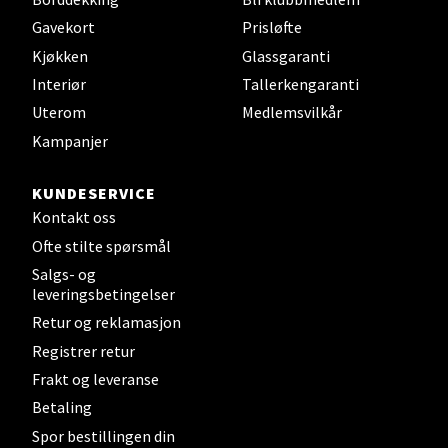
Gavekort
Prisløfte
Støperivn. 5, 2010 Strømmen
Åpent i dag 10-21
Kjøkken
Glassgaranti
Interiør
Tallerkengaranti
0 i butikk
Uterom
Medlemsvilkår
Velg
Kampanjer
KUNDESERVICE
Kontakt oss
Sunndalsøra - Alti Sunndal
Ofte stilte spørsmål
Salgs- og
Alti Sunndal, Sunndalsveien 17, 6600 Sunndalsøra
leveringsbetingelser
Åpent i dag 10-19
Retur og reklamasjon
0 i butikk
Registrer retur
Frakt og leveranse
Velg
Betaling
Spor bestillingen din