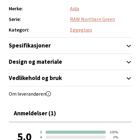
Merke:
Aida
0 i butikk
Serie:
RAW Northern Green
Velg
Kategori:
Eggeglass
Spesifikasjoner
Bergen - Thon Senter Sartor
Design og materiale
Sartorvegen 12, 5353 Straume
Vedlikehold og bruk
Åpent i dag 10-21
0 i butikk
Om leverandøren
Velg
Anmeldelser (1)
5
100%
5.0
Trondheim - Sirkus Shopping
4
0%