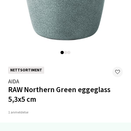
0 i butikk
Velg
Ålesund - Thon Senter Moa
Langelandsvegen 25, 6010 Ålesund
Åpent i dag 10-20
NETTSORTIMENT
0 i butikk
AIDA
RAW Northern Green eggeglass
Velg
5,3x5 cm
1 anmeldelse
Molde - Moldetorget