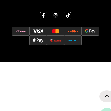
Jessheim - Thon Senter Jessheim
Storgata 6, 2050 Jessheim
Åpent i dag 10-21
0 i butikk
Velg
Kristiansand - Thon
Sørlandssenteret
Barstølveien 31, 4636 Kristiansand
Åpent i dag 10-21
0 i butikk