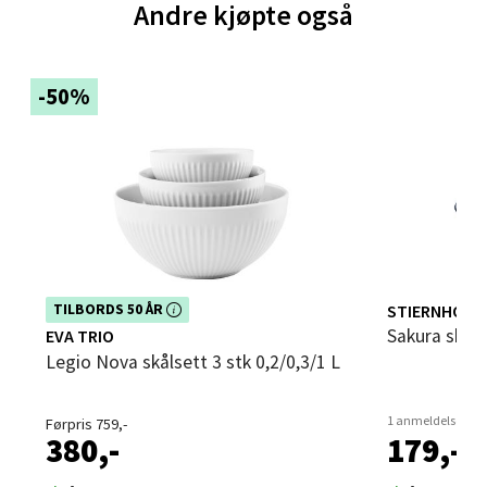
Sandvika - Thon Senter Sandvika
Andre kjøpte også
Brodtkorbsgate 7, 1338 Sandvika
Åpent i dag 10-21
-50%
0 i butikk
Velg
Bergen - Thon Senter Sartor
Dette produktet er inkludert i vår kampanje. Benytt
STIERNHOLM
TILBORDS 50 ÅR
deg av rabatten i dag!
Sartorvegen 12, 5353 Straume
Sakura skål
EVA TRIO
Åpent i dag 10-21
Legio Nova skålsett 3 stk 0,2/0,3/1 L
0 i butikk
1 anmeldelse
Førpris 759,-
380,-
179,-
Velg