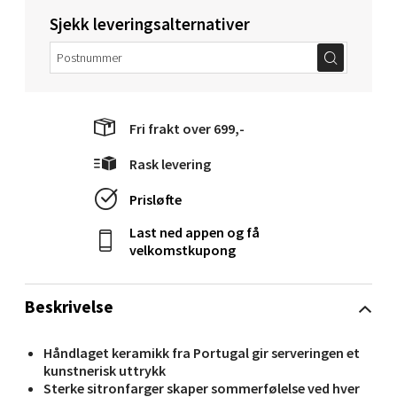
Sjekk leveringsalternativer
Molde - Moldetorget
Torget 1, 6413 Molde
Åpent i dag 10-20
Fri frakt over 699,-
0 i butikk
Rask levering
Velg
Prisløfte
Last ned appen og få
velkomstkupong
Narvik - Thon Senter Malmporten
Beskrivelse
Bolagsgata 1, 8514 Narvik
Åpent i dag 10-20
Håndlaget keramikk fra Portugal gir serveringen et
0 i butikk
kunstnerisk uttrykk
Sterke sitronfarger skaper sommerfølelse ved hver