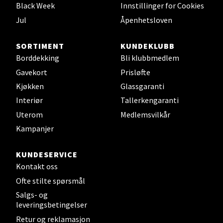
Åpent i dag 10-20
Black Week
Innstillinger for Cookies
0 i butikk
Jul
Åpenhetsloven
SORTIMENT
KUNDEKLUBB
Velg
Borddekking
Bli klubbmedlem
Gavekort
Prisløfte
Kjøkken
Glassgaranti
Leirvik - Stord
Interiør
Tallerkengaranti
Uterom
Medlemsvilkår
Torgbakken 2, 5401 Stord
Kampanjer
Åpent i dag 10-17
0 i butikk
KUNDESERVICE
Kontakt oss
Velg
Ofte stilte spørsmål
Salgs- og
leveringsbetingelser
Retur og reklamasjon