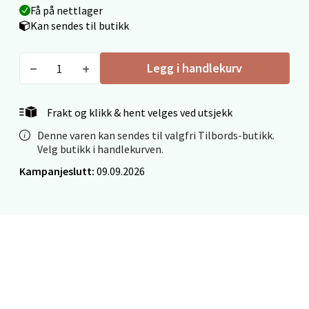
Få på nettlager
Fridtjof Nansensgate 22, 8622 Mo i Rana
Kan sendes til butikk
Åpent i dag 09-19
0 i butikk
Legg i handlekurv
Velg
Frakt og klikk & hent velges ved utsjekk
Denne varen kan sendes til valgfri Tilbords-butikk.
Velg butikk i handlekurven.
Ålesund - Thon Senter Moa
Kampanjeslutt:
09.09.2026
Langelandsvegen 25, 6010 Ålesund
Åpent i dag 10-20
0 i butikk
Velg