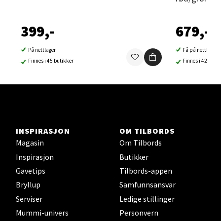
Velg
399,-
679,-
På nettlager
Få på nettlager
Finnes i 45 butikker
Finnes i 42 buti
Sortland - Sortland Storsenter
Strangata 26, 8400 Sortland
Åpent i dag 10-19
0 i butikk
INSPIRASJON
OM TILBORDS
Velg
Magasin
Om Tilbords
Inspirasjon
Butikker
Gavetips
Tilbords-appen
Bryllup
Samfunnsansvar
Steinkjer - Thon Senter Steinkjer
Serviser
Ledige stillinger
Sjøfartsgata 2, 7714 Steinkjer
Mummi-univers
Personvern