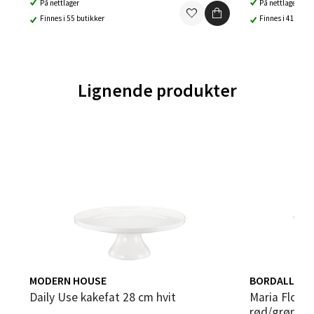
På nettlager
På nettlager
Finnes i 55 butikker
Finnes i 41 buti
Trondheim - Sirkus Shopping
Falkenborgveien 5, 7044 Trondheim
Lignende produkter
Åpent i dag 09-21
0 i butikk
Velg
Ski - Thon Senter Ski
Ski Storsenter, Jernbanesvingen 6, 1400 Ski
Åpent i dag 10-21
MODERN HOUSE
BORDALLO P
Daily Use kakefat 28 cm hvit
Maria Flor kakefat på stett dahlia
0 i butikk
rød/grønn