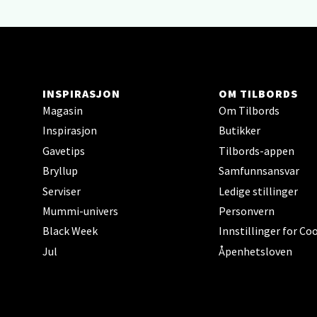
Lillem
Åpent i
INSPIRASJON
OM TILBORDS
Oslo
Magasin
Om Tilbords
Inspirasjon
Butikker
Erich 
Gavetips
Tilbords-appen
Åpent i
Bryllup
Samfunnsansvar
Serviser
Ledige stillinger
Mummi-univers
Personvern
Bryn
Black Week
Innstillinger for Co
Jul
Åpenhetsloven
Jupiter
Åpent i