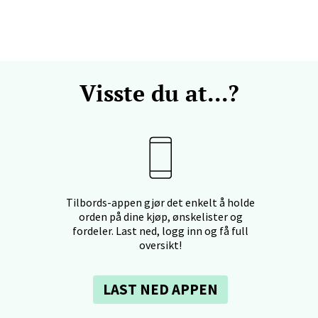
 dag 10-18
V
anger og Sandnes - Kvadrat
Visste du at...?
Stokkavei 1, 4313 Sandnes
 dag 10-18
V
en - Thon Senter Lagunen
Tilbords-appen gjør det enkelt å holde
orden på dine kjøp, ønskelister og
veien 1, 5239 Bergen
fordeler. Last ned, logg inn og få full
 dag 10-18
V
oversikt!
LAST NED APPEN
tiansand - Markens