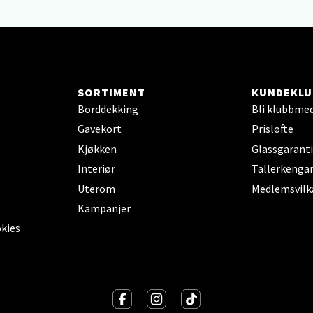
arkens markensgate 25B, 4611 Kristiansand
 dag 10-17
V
SORTIMENT
KUNDEKLU
 - Linderud
Borddekking
Bli klubbme
Gavekort
Prisløfte
Mogensøns vei 38, 0594 Oslo
Kjøkken
Glassgaranti
 dag 10-19
V
Interiør
Tallerkengar
Uterom
Medlemsvilk
Kampanjer
e/Jæren - M44
okies
veien 2, 4340 Bryne
 dag 10-18
V