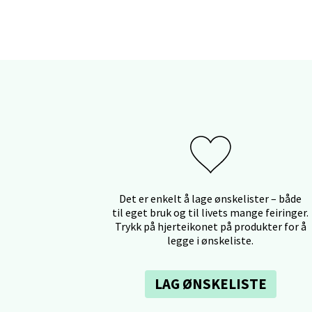
Åpent i
Stav
Gamle 
Åpent i
Berg
Det er enkelt å lage ønskelister – både
til eget bruk og til livets mange feiringer.
Lagune
Trykk på hjerteikonet på produkter for å
Åpent i
legge i ønskeliste.
LAG ØNSKELISTE
Kris