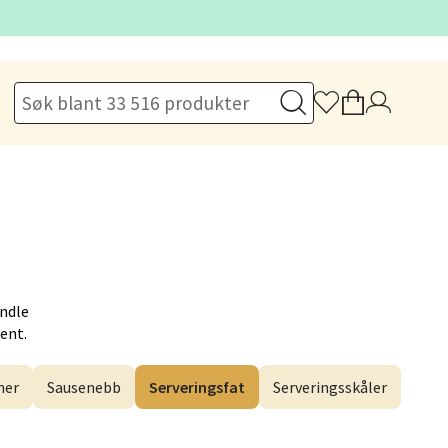
elg
elg
andle
Hent.
elg
ner
Sausenebb
Serveringsfat
Serveringsskåler