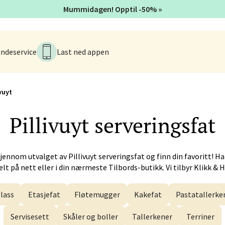
 dag 10-18
V
Mummidagen! Opptil -50% »
ndeservice
Last ned appen
men - Gulskogen
gen Senter, 3048 Drammen
 dag 09-19
V
ivuyt
Pillivuyt
serveringsfat
anger og Sandnes - Herbarium
gjennom utvalget av
Pillivuyt
serveringsfat og finn din favoritt! H
rtervigs gate 6, 4005 Stavanger
lt på nett eller i din nærmeste Tilbords-butikk. Vi tilbyr Klikk & 
 dag 10-18
V
lass
Etasjefat
Fløtemugger
Kakefat
Pastatallerke
Servisesett
Skåler og boller
Tallerkener
Terriner
en - Horisont