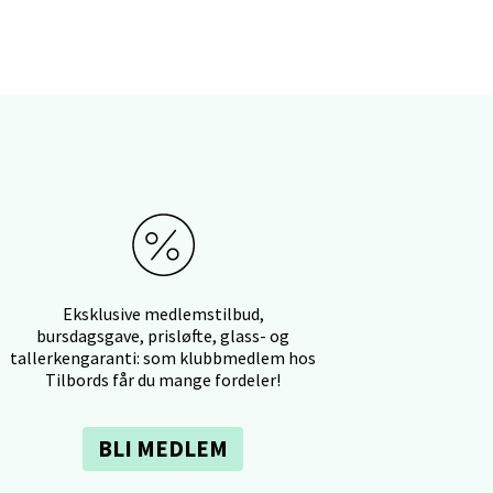
elg
elg
Eksklusive medlemstilbud,
bursdagsgave, prisløfte, glass- og
tallerkengaranti: som klubbmedlem hos
elg
Tilbords får du mange fordeler!
BLI MEDLEM