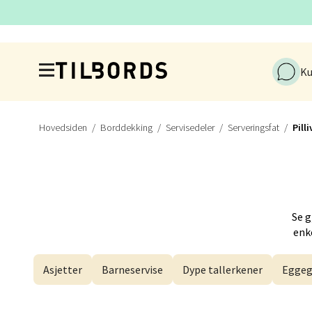
Åpent i
Hopp til hovedinnholdet
Ku
Dram
Gulsko
Åpent i
Hovedsiden
Borddekking
Servisedeler
Serveringsfat
Pill
Stav
Se 
Lars He
enke
Åpent i
Asjetter
Barneservise
Dype tallerkener
Eggeg
Berg