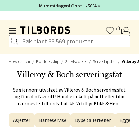
Velg
Mummidagen! Opptil -50% »
Hopp til hovedinnholdet
Oslo - Thon Senter Storo
Vitaminveien 7 - 9, 0485 Oslo
Åpent i dag 10-21
Hovedsiden
Borddekking
Servisedeler
Serveringsfat
Villeroy
Villeroy & Boch
serveringsfat
Velg
Se gjennom utvalget av
Villeroy & Boch
serveringsfat
og finn din favoritt! Handle enkelt på nett eller i din
nærmeste Tilbords-butikk. Vi tilbyr Klikk & Hent.
Lillehammer - Strandtorget
Asjetter
Barneservise
Dype tallerkener
Eggegla
Strandtorget, 2609 Lillehammer
Åpent i dag 09-20