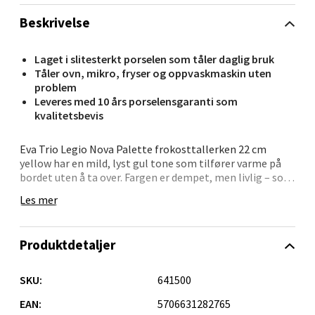
Beskrivelse
Brodtkorbsgate 7, 1338 Sandvika
Åpent i dag 10-21
Laget i slitesterkt porselen som tåler daglig bruk
0 i butikk
Tåler ovn, mikro, fryser og oppvaskmaskin uten
problem
Leveres med 10 års porselensgaranti som
Velg
kvalitetsbevis
Eva Trio Legio Nova Palette frokosttallerken 22 cm
yellow har en mild, lyst gul tone som tilfører varme på
Bergen - Thon Senter Sartor
bordet uten å ta over. Fargen er dempet, men livlig – som
en flik av solskinn på frokostbordet. De fine riflene langs
Les mer
kanten, som kjennetegner Legio Nova-serien, rammer
Sartorvegen 12, 5353 Straume
maten pent inn og gir tallerkenen en diskret eleganse.
Åpent i dag 10-21
Produktdetaljer
0 i butikk
Tallerkenen måler 22 cm og passer fint til frokost, lunsj,
mindre måltider og lette kveldsretter. Den er laget i
slitesterkt porselen som tåler daglig bruk, og du kan
SKU:
641500
Velg
trygt sette den i ovn, mikrobølgeovn, fryser og
oppvaskmaskin. Det gjør hverdagen enklere når den
EAN:
5706631282765