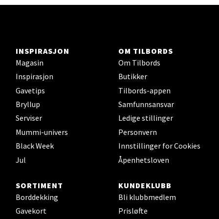
Velg
INSPIRASJON
OM TILBORDS
Jessheim - Thon Senter Jessheim
Magasin
Om Tilbords
Inspirasjon
Butikker
Storgata 6, 2050 Jessheim
Åpent i dag 10-21
Gavetips
Tilbords-appen
Bryllup
Samfunnsansvar
0 i butikk
Serviser
Ledige stillinger
Velg
Mummi-univers
Personvern
Black Week
Innstillinger for Cookies
Jul
Åpenhetsloven
Kristiansand - Thon
SORTIMENT
KUNDEKLUBB
Sørlandssenteret
Borddekking
Bli klubbmedlem
Gavekort
Prisløfte
Barstølveien 31, 4636 Kristiansand