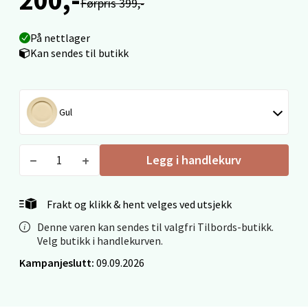
Førpris 399,-
Velg
På nettlager
Kan sendes til butikk
Bergen - Oasen Senter
Folke Bernadottes vei 52, 5147 Fyllingsdalen
Gul
Åpent i dag 10-21
0 i butikk
Legg i handlekurv
Velg
Frakt og klikk & hent velges ved utsjekk
Denne varen kan sendes til valgfri Tilbords-butikk.
Velg butikk i handlekurven.
Oppdal - Aunasenteret
Kampanjeslutt:
09.09.2026
Aunasenteret, Sunndalsvegen 3, 7340 Oppdal
Åpent i dag 10-19