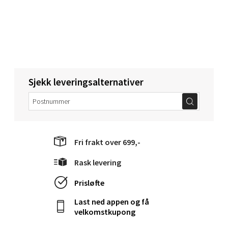
0 i butikk
Velg
Sjekk leveringsalternativer
Orkanger - Thon Senter Orkanger
Thon Senter Orkanger, Orkdalsveien 113, 7300
Orkanger
Åpent i dag 09-20
Fri frakt over 699,-
0 i butikk
Rask levering
Velg
Prisløfte
Last ned appen og få
velkomstkupong
Sandvika - Thon Senter Sandvika