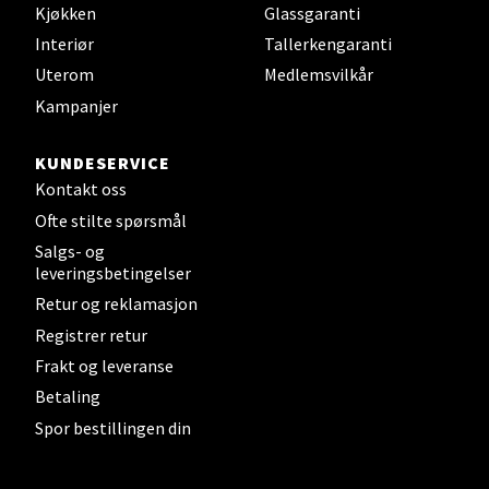
Kjøkken
Glassgaranti
Åpent i dag 10-21
Interiør
Tallerkengaranti
0 i butikk
Uterom
Medlemsvilkår
Kampanjer
Velg
KUNDESERVICE
Kontakt oss
Ofte stilte spørsmål
Fredrikstad - Torvbyen
Salgs- og
leveringsbetingelser
Brochsgate 8, 1607 Fredrikstad
Åpent i dag 10-20
Retur og reklamasjon
Registrer retur
0 i butikk
Frakt og leveranse
Betaling
Velg
Spor bestillingen din