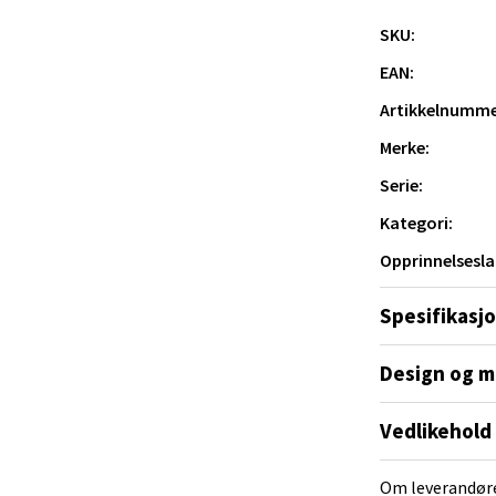
gnet for praktisk bruk, og tåler både fryser,
ndig opp til 270°C og har en høy tetthet
 Rana - Thon Senter Mo i Rana
SKU:
enne tallerkenen et allsidig tillegg til
EAN:
f Nansensgate 22, 8622 Mo i Rana
Artikkelnumme
 dag 09-19
V
Merke:
tikk
Serie:
Kategori:
und - Thon Senter Moa
Opprinnelsesla
andsvegen 25, 6010 Ålesund
 dag 10-20
Spesifikasj
V
tikk
Design og m
Vedlikehold
e - Moldetorget
Om leverandør
 1, 6413 Molde