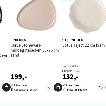
orbsgate 7, 1338 Sandvika
 dag 10-21
V
tikk
en - Thon Senter Sartor
LIND DNA
STIERNHOLM
vegen 12, 5353 Straume
Curve Stoneware
Lotus asjett 22 cm krem
 dag 10-21
middagstallerken 30x26 cm
V
sand
6 cm
tikk
3 anmeldelser
Førpris 189,-
199,-
132,-
dheim - Sirkus Shopping
borgveien 5, 7044 Trondheim
På nettlager
På nettlager
Kan sendes til butikk
Finnes i 55 butikker
 dag 09-21
V
tikk