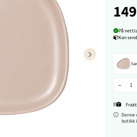
149
Mogensøns vei 38, 0594 Oslo
 dag 10-21
V
tikk
På nettl
Kan send
e/Jæren - M44
Sa
veien 2, 4340 Bryne
 dag 10-20
V
tikk
Frakt
anger og Sandnes - Thon Senter
Denne v
a
butikk 
rossen nr 9, 4042 Stavanger