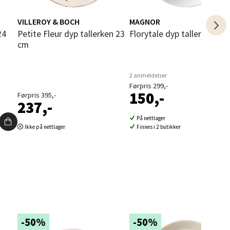
VILLEROY & BOCH
MAGNOR
Petite Fleur dyp tallerken 23
Florytale dyp tallerken 20
cm
elg
2 anmeldelser
Førpris 299,-
150,-
Førpris 395,-
237,-
På nettlager
Ikke på nettlager
Finnes i 2 butikker
elg
-50%
-50%