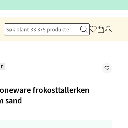
elg
NT
oneware frokosttallerken
elg
m sand