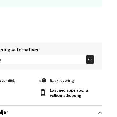
Vel
g
eringsalternativer
elg
over 699,-
Rask levering
Last ned appen og få
velkomstkupong
elg
ljer