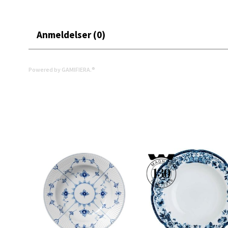
Åpent i
0 i bu
Anmeldelser (0)
Narv
Powered by GAMIFIERA.®
Bolags
Åpent i
0 i bu
Berg
Folke B
Åpent i
0 i bu