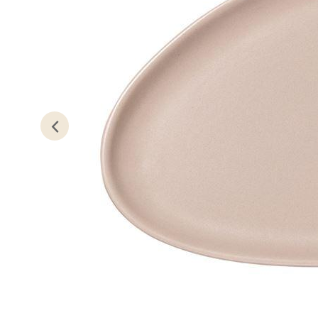
Erich 
Åpent i
0 i bu
Bryn
Jupiter
Åpent i
0 i bu
Stav
Madl
Madlak