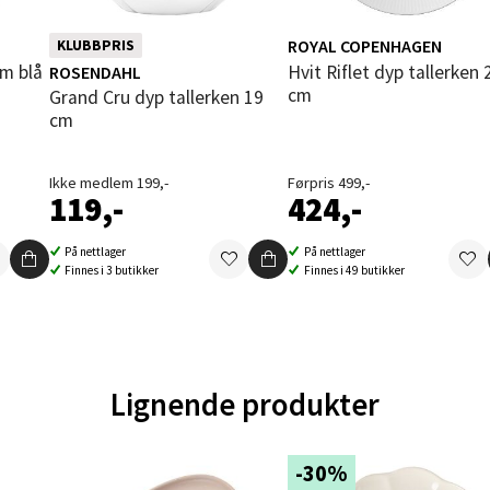
al - Aunasenteret
ROYAL COPENHAGEN
KLUBBPRIS
cm blå
Hvit Riflet dyp tallerken 24
ROSENDAHL
cm
nteret, Sunndalsvegen 3, 7340 Oppdal
Grand Cru dyp tallerken 19
 dag 10-19
cm
V
tikk
Ikke medlem 199,-
Førpris 499,-
119,-
424,-
nger - Thon Senter Orkanger
På nettlager
På nettlager
Finnes i 3 butikker
Finnes i 49 butikker
enter Orkanger, Orkdalsveien 113, 7300 Orkanger
 dag 09-20
V
tikk
Lignende produkter
vika - Thon Senter Sandvika
-30%