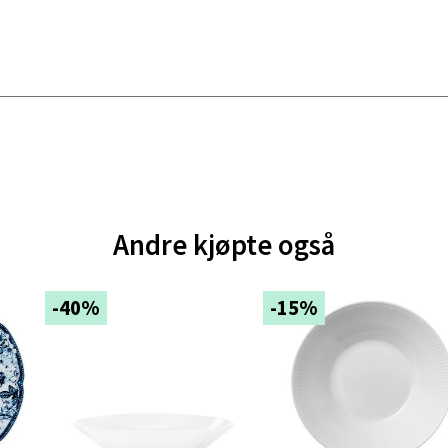
 dag 10-20
V
tikk
ik - Thon Senter Malmporten
gata 1, 8514 Narvik
 dag 10-20
V
tikk
Andre kjøpte også
-40%
-15%
en - Oasen Senter
ernadottes vei 52, 5147 Fyllingsdalen
 dag 10-21
V
tikk