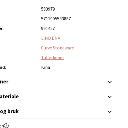
583979
5711905533887
r:
991427
elg
LIND DNA
Curve Stoneware
Tallerkener
nd:
Kina
oner
elg
ateriale
 og bruk
en