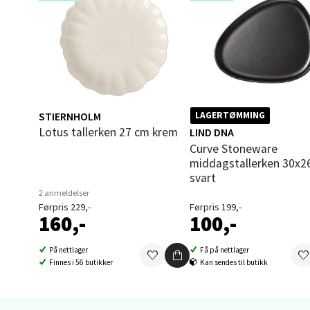
Brodtk
Åpent i
0 i bu
Berg
STIERNHOLM
LAGERTØMMING
Sartor
Lotus tallerken 27 cm krem
LIND DNA
Åpent i
Curve Stoneware
middagstallerken 30x2
0 i bu
svart
2 anmeldelser
Førpris 229,-
Førpris 199,-
160,-
100,-
Tron
Falken
På nettlager
Få på nettlager
Finnes i 56 butikker
Kan sendes til butikk
Åpent i
0 i bu