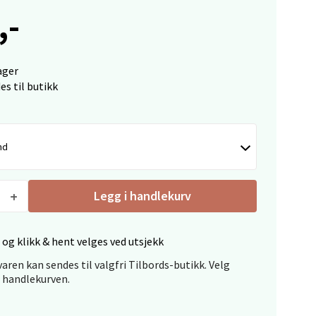
,-
elg
ager
es til butikk
nd
elg
Legg i handlekurv
 og klikk & hent velges ved utsjekk
aren kan sendes til valgfri Tilbords-butikk. Velg
i handlekurven.