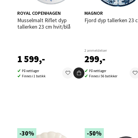
Oppd
ROYAL COPENHAGEN
MAGNOR
Musselmalt Riflet dyp
Fjord dyp tallerken 23 
tallerken 23 cm hvit/blå
Aunase
Åpent i
0 i bu
2 anmeldelser
1 599,-
299,-
Orka
På nettlager
På nettlager
Finnes i 1 butikk
Finnes i 56 butikker
Thon S
Åpent i
0 i bu
Sand
-30%
-50%