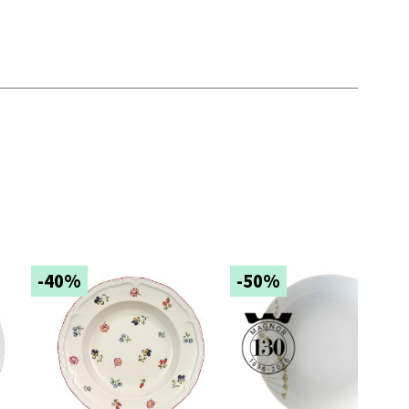
elg
elg
-40%
-50%
elg