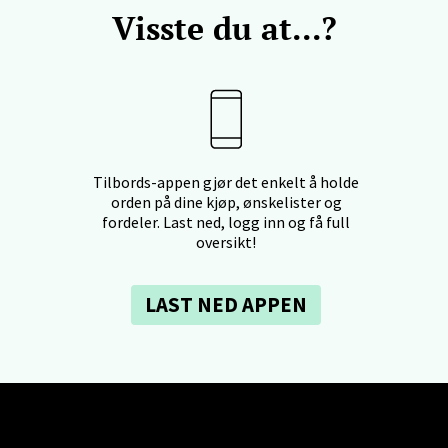
Visste du at...?
- Thon Senter Ski
rsenter, Jernbanesvingen 6, 1400 Ski
 dag 10-21
V
tikk
Tilbords-appen gjør det enkelt å holde
orden på dine kjøp, ønskelister og
fordeler. Last ned, logg inn og få full
land - Sortland Storsenter
oversikt!
ata 26, 8400 Sortland
 dag 10-19
LAST NED APPEN
V
tikk
nkjer - Thon Senter Steinkjer