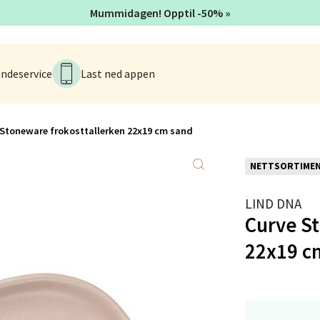
Mummidagen! Opptil -50% »
en - Thon Senter Lagunen
ndeservice
Last ned appen
veien 1, 5239 Bergen
 dag 10-21
V
tikk
 Stoneware frokosttallerken 22x19 cm sand
NETTSORTIME
tiansand - Markens
LIND DNA
arkens markensgate 25B, 4611 Kristiansand
Curve St
 dag 09-18
V
22x19 c
tikk
 - Linderud