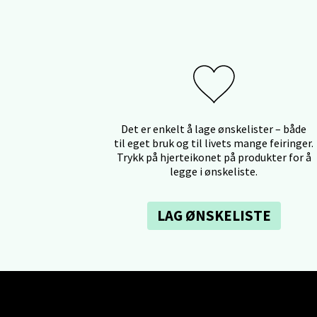
Ski 
Ski Sto
Åpent i
0 i bu
Det er enkelt å lage ønskelister – både
til eget bruk og til livets mange feiringer.
Trykk på hjerteikonet på produkter for å
Sort
legge i ønskeliste.
Strang
Åpent i
LAG ØNSKELISTE
0 i bu
Stei