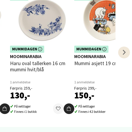
elg
Dette produktet er inkludert i vår
Dette produktet er inkludert i vår
MUMMIDAGEN
MUMMIDAGEN
kampanje. Benytt deg av rabatten i
kampanje. Benytt deg av rabatten i
MOOMINARABIA
MOOMINARABIA
dag!
dag!
Haru oval tallerken 16 cm
Mummi asjett 19 cm Feriek
elg
mummi hvit/blå
1 anmeldelse
1 anmeldelse
Førpris 259,-
Førpris 299,-
130,-
150,-
På nettlager
På nettlager
Finnes i 1 butikk
Finnes i 42 butikker
elg