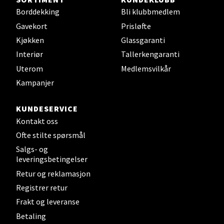
Borddekking
Bli klubbmedlem
Steinkjer - Thon Senter Steinkjer
Gavekort
Prisløfte
Sjøfartsgata 2, 7714 Steinkjer
Kjøkken
Glassgaranti
Åpent i dag 10-20
Interiør
Tallerkengaranti
0 i butikk
Uterom
Medlemsvilkår
Kampanjer
Velg
KUNDESERVICE
Kontakt oss
Ofte stilte spørsmål
Leirvik - Stord
Salgs- og
leveringsbetingelser
Torgbakken 2, 5401 Stord
Retur og reklamasjon
Åpent i dag 10-17
Registrer retur
0 i butikk
Frakt og leveranse
Betaling