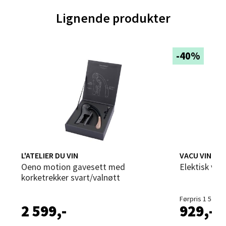
0 i butikk
Lignende produkter
Velg
-40%
Trondheim - Sirkus Shopping
Falkenborgveien 5, 7044 Trondheim
Åpent i dag 09-21
0 i butikk
L'ATELIER DU VIN
VACU VIN
Velg
Oeno motion gavesett med
Elektisk vi
korketrekker svart/valnøtt
Førpris 1 549,-
2 599,-
929,-
Ski - Thon Senter Ski