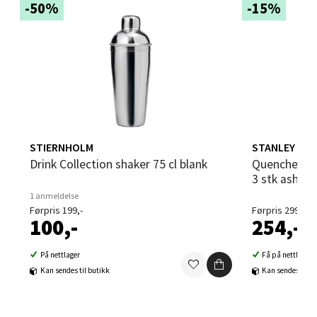
Velg
-50%
-15%
Sandvika - Thon Senter Sandvika
Brodtkorbsgate 7, 1338 Sandvika
Åpent i dag 10-21
0 i butikk
STIERNHOLM
STANLEY
Drink Collection shaker 75 cl blank
Quencher bunn-og sugerørbeskyttelse
3 stk ash
Velg
1 anmeldelse
Førpris 199,-
Førpris 299,-
100,-
254,-
Bergen - Thon Senter Sartor
På nettlager
Få på nettlager
Kan sendes til butikk
Kan sendes til b
Sartorvegen 12, 5353 Straume
Åpent i dag 10-21