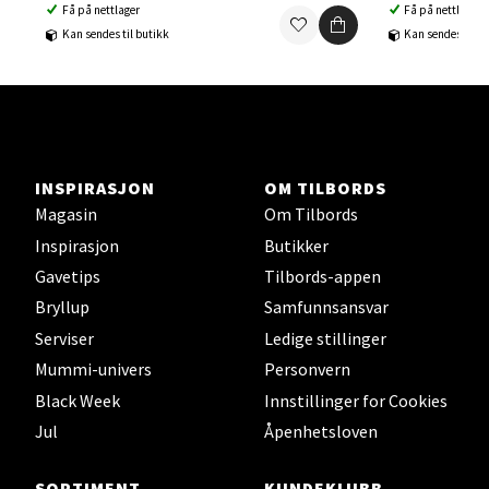
Få på nettlager
Få på nettlager
Ski Storsenter, Jernbanesvingen 6, 1400 Ski
Kan sendes til butikk
Kan sendes til b
Åpent i dag 10-21
0 i butikk
Velg
INSPIRASJON
OM TILBORDS
Magasin
Om Tilbords
Sortland - Sortland Storsenter
Inspirasjon
Butikker
Gavetips
Tilbords-appen
Strangata 26, 8400 Sortland
Bryllup
Samfunnsansvar
Åpent i dag 10-19
Serviser
Ledige stillinger
0 i butikk
Mummi-univers
Personvern
Black Week
Innstillinger for Cookies
Velg
Jul
Åpenhetsloven
SORTIMENT
KUNDEKLUBB