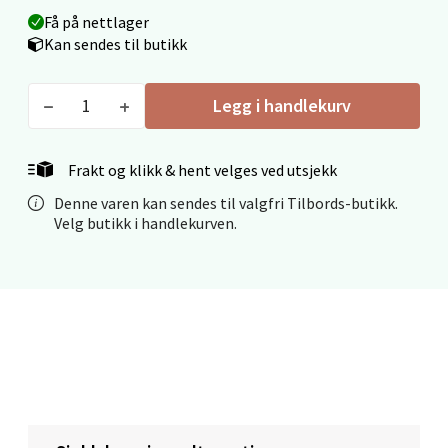
Få på nettlager
Kan sendes til butikk
Mo i Rana - Thon Senter Mo i Rana
Legg i handlekurv
Fridtjof Nansensgate 22, 8622 Mo i Rana
Åpent i dag 09-19
Frakt og klikk & hent velges ved utsjekk
0 i butikk
Denne varen kan sendes til valgfri Tilbords-butikk.
Velg butikk i handlekurven.
Velg
Ålesund - Thon Senter Moa
Langelandsvegen 25, 6010 Ålesund
Åpent i dag 10-20
0 i butikk