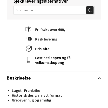
Sjekk leveringsalternativer
Velg
Fri frakt over 699,-
Molde - Moldetorget
Rask levering
Torget 1, 6413 Molde
Prisløfte
Åpent i dag 10-20
Last ned appen og få
0 i butikk
velkomstkupong
Velg
Beskrivelse
Laget i Frankrike
Historisk design i nytt format
Narvik - Thon Senter Malmporten
Grepsvennlig og smidig