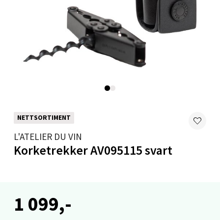
Levanger - Magneten
Moafjæra 14, 7606 Levanger
Åpent i dag 10-20
0 i butikk
Velg
NETTSORTIMENT
L'ATELIER DU VIN
Mandal - Alti Mandal
Korketrekker AV095115 svart
Skarvøyveien 55, 4517 Mandal
Åpent i dag 10-20
0 i butikk
1 099,-
Velg