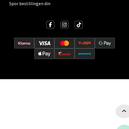
Velg
Spor bestillingen din
Oslo - Thon Senter Storo
Vitaminveien 7 - 9, 0485 Oslo
Åpent i dag 10-21
0 i butikk
Velg
Lillehammer - Strandtorget
Strandtorget, 2609 Lillehammer
Åpent i dag 09-20