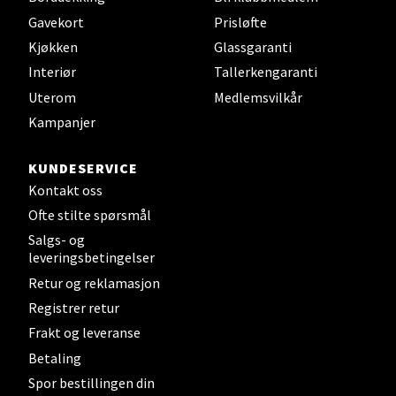
Velg
Gavekort
Prisløfte
Kjøkken
Glassgaranti
Interiør
Tallerkengaranti
Uterom
Medlemsvilkår
Steinkjer - Thon Senter Steinkjer
Kampanjer
Sjøfartsgata 2, 7714 Steinkjer
Åpent i dag 10-20
KUNDESERVICE
Kontakt oss
2 i butikk
Ofte stilte spørsmål
Salgs- og
Velg
leveringsbetingelser
Retur og reklamasjon
Registrer retur
Leirvik - Stord
Frakt og leveranse
Betaling
Torgbakken 2, 5401 Stord
Spor bestillingen din
Åpent i dag 10-17