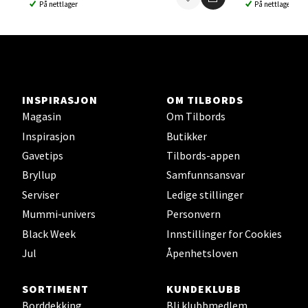
På nettlager
På nettlager
Ski - Thon Senter Ski
Ski Storsenter, Jernbanesvingen 6, 1400 Ski
Åpent i dag 10-21
INSPIRASJON
OM TILBORDS
5 i butikk
Magasin
Om Tilbords
Inspirasjon
Butikker
Velg
Gavetips
Tilbords-appen
Bryllup
Samfunnsansvar
Serviser
Ledige stillinger
Sortland - Sortland Storsenter
Mummi-univers
Personvern
Black Week
Innstillinger for Cookies
Strangata 26, 8400 Sortland
Jul
Åpenhetsloven
Åpent i dag 10-19
5 i butikk
SORTIMENT
KUNDEKLUBB
Borddekking
Bli klubbmedlem