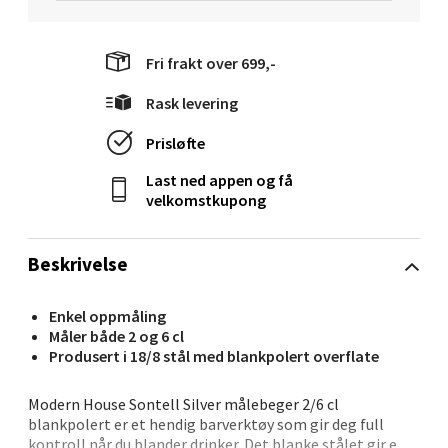
Åpent i dag 10-20
5 i butikk
Fri frakt over 699,-
Rask levering
Velg
Prisløfte
Last ned appen og få
Molde - Moldetorget
velkomstkupong
Torget 1, 6413 Molde
Beskrivelse
Åpent i dag 10-20
1 i butikk
Enkel oppmåling
Måler både 2 og 6 cl
Produsert i 18/8 stål med blankpolert overflate
Velg
Modern House Sontell Silver målebeger 2/6 cl
blankpolert er et hendig barverktøy som gir deg full
kontroll når du blander drinker. Det blanke stålet gir et