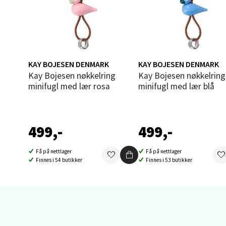
Sand
Brodtk
Åpent i
4 i bu
KAY BOJESEN DENMARK
KAY BOJESEN DENMARK
Kay Bojesen nøkkelring
Kay Bojesen nøkkelring
minifugl med lær rosa
minifugl med lær blå
Berg
Sartor
499,-
499,-
Åpent i
Få på nettlager
Få på nettlager
6 i bu
Finnes i 54 butikker
Finnes i 53 butikker
Tron
Falken