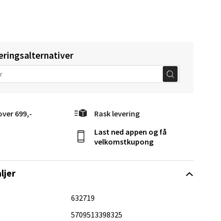
Vel
g
eringsalternativer
over 699,-
Rask levering
Last ned appen og få
elg
velkomstkupong
ljer
632719
5709513398325