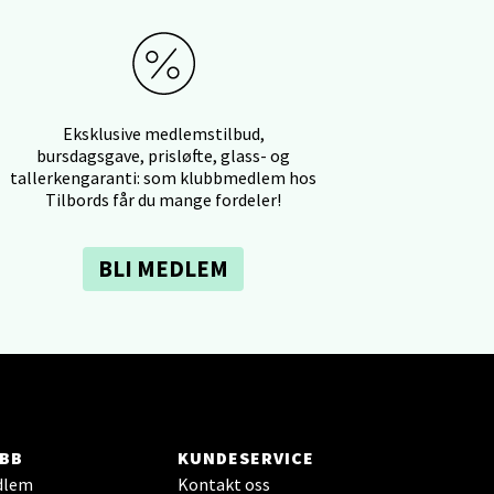
elg
Eksklusive medlemstilbud,
bursdagsgave, prisløfte, glass- og
tallerkengaranti: som klubbmedlem hos
Tilbords får du mange fordeler!
elg
BLI MEDLEM
elg
BB
KUNDESERVICE
dlem
Kontakt oss