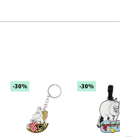
elg
-30%
-30%
elg