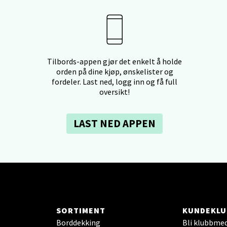
 dag 09-20
V
utikk
- Thon Senter Ski
Tilbords-appen gjør det enkelt å holde
orden på dine kjøp, ønskelister og
fordeler. Last ned, logg inn og få full
rsenter, Jernbanesvingen 6, 1400 Ski
oversikt!
 dag 10-19
V
tikk
LAST NED APPEN
land - Sortland Storsenter
ata 26, 8400 Sortland
 dag 10-16
V
tikk
SORTIMENT
KUNDEKLU
Borddekking
Bli klubbme