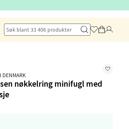
elg
elg
N DENMARK
esen nøkkelring minifugl med
sje
elg