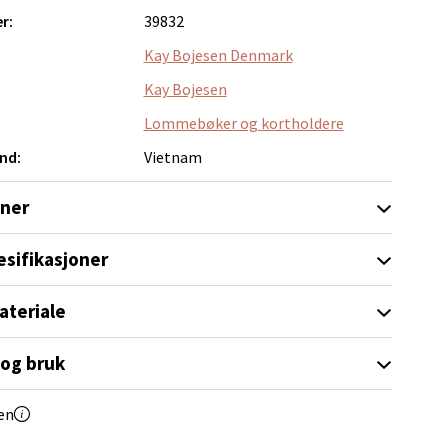
elg
r:
39832
Kay Bojesen Denmark
Kay Bojesen
Lommebøker og kortholdere
nd:
Vietnam
elg
oner
esifikasjoner
ateriale
 og bruk
elg
en