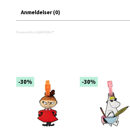
Mold
Anmeldelser (0)
Torget
Åpent i
Powered by GAMIFIERA.®
6 i bu
Narv
Bolags
Åpent i
-30%
-30%
1 i bu
Berg
Folke B
Åpent i