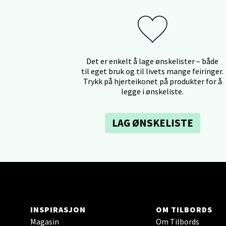
Åpent i
11 i b
Ski 
Det er enkelt å lage ønskelister – både
til eget bruk og til livets mange feiringer.
Trykk på hjerteikonet på produkter for å
Ski Sto
legge i ønskeliste.
Åpent i
5 i bu
LAG ØNSKELISTE
Sort
Strang
Åpent i
0 i bu
INSPIRASJON
OM TILBORDS
Magasin
Om Tilbords