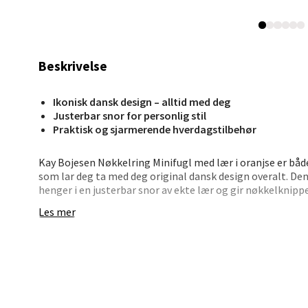
Madl
Madlak
Åpent i
Beskrivelse
6 i bu
Ikonisk dansk design – alltid med deg
Justerbar snor for personlig stil
Leva
Praktisk og sjarmerende hverdagstilbehør
Moafjæ
Kay Bojesen Nøkkelring Minifugl med lær i oranjse er både
Åpent i
som lar deg ta med deg original dansk design overalt. De
henger i en justerbar snor av ekte lær og gir nøkkelknippet
5 i bu
Les mer
Med en graveret metallring og smart karabinlås er det en
beltet. I tillegg får du tre ekstra ringer til å holde orden
jobb, hjem eller fritid.
Mand
• Klassisk Kay Bojesen-fugl – i oranjse miniatyrversjon
Skarvø
• FSC®-sertifisert tre – laget med omtanke
Åpent i
• Justerbar snor i lær – fleksibel og dekorativ