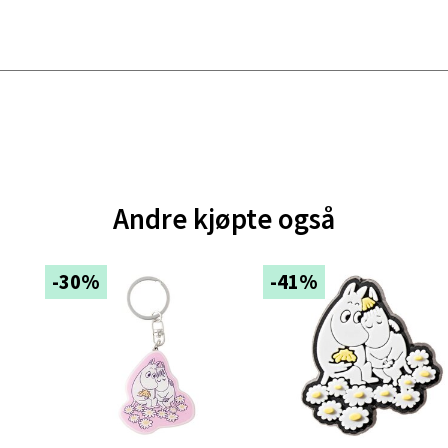
e - Moldetorget
 1, 6413 Molde
 dag 10-18
V
tikk
ik - Thon Senter Malmporten
Andre kjøpte også
gata 1, 8514 Narvik
 dag 10-18
-30%
-41%
V
tikk
en - Oasen Senter
ernadottes vei 52, 5147 Fyllingsdalen
 dag 10-18