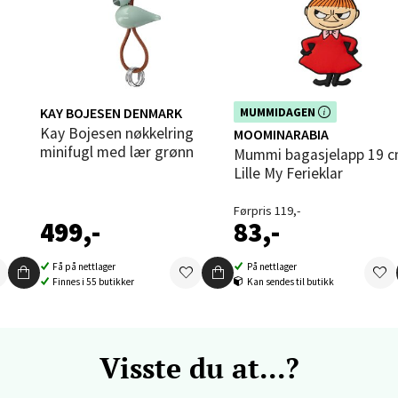
vika - Thon Senter Sandvika
orbsgate 7, 1338 Sandvika
 dag 09-19
V
tikk
KAY BOJESEN DENMARK
Dette produktet er inkludert i vår
MUMMIDAGEN
kampanje. Benytt deg av rabatten 
Kay Bojesen nøkkelring
MOOMINARABIA
dag!
minifugl med lær grønn
Mummi bagasjelapp 19 cm
Lille My Ferieklar
en - Thon Senter Sartor
Førpris 119,-
vegen 12, 5353 Straume
499,-
83,-
 dag 10-18
V
Få på nettlager
På nettlager
tikk
Finnes i 55 butikker
Kan sendes til butikk
dheim - Sirkus Shopping
Visste du at...?
borgveien 5, 7044 Trondheim