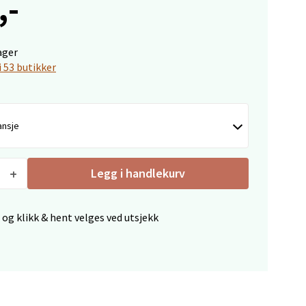
,-
ager
i 53 butikker
elg
ansje
Legg i handlekurv
 og klikk & hent velges ved utsjekk
elg