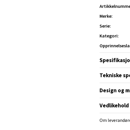
V
Artikkelnumme
tikk
Merke:
Serie:
 Rana - Thon Senter Mo i Rana
Kategori:
f Nansensgate 22, 8622 Mo i Rana
Opprinnelsesla
 dag 10-18
V
tikk
Spesifikasj
Tekniske sp
und - Thon Senter Moa
Design og m
andsvegen 25, 6010 Ålesund
 dag 10-18
Vedlikehold
V
tikk
Om leverandør