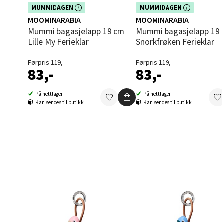
Dette produktet er inkludert i vår
Dette produktet er inkludert i vår
MUMMIDAGEN
MUMMIDAGEN
kampanje. Benytt deg av rabatten i
kampanje. Benytt deg av rabatte
6 i bu
MOOMINARABIA
MOOMINARABIA
dag!
dag!
Mummi bagasjelapp 19 cm
Mummi bagasjelapp 19 cm
Lille My Ferieklar
Snorkfrøken Ferieklar
Oppd
Førpris 119,-
Førpris 119,-
83,-
83,-
Aunase
Åpent i
På nettlager
På nettlager
Kan sendes til butikk
Kan sendes til butikk
0 i bu
Orka
Thon S
Åpent i
6 i bu