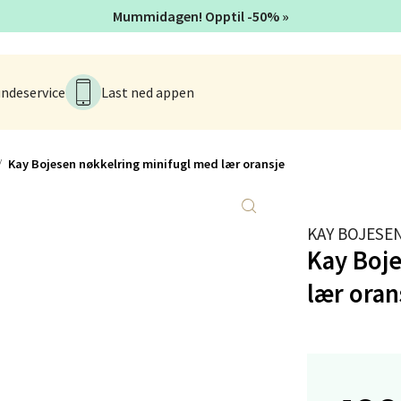
Stokkavei 1, 4313 Sandnes
Mummidagen! Opptil -50% »
 dag 10-18
V
tikk
ndeservice
Last ned appen
en - Thon Senter Lagunen
Kay Bojesen nøkkelring minifugl med lær oransje
veien 1, 5239 Bergen
 dag 10-18
V
tikk
KAY BOJESE
Kay Boj
lær oran
tiansand - Markens
arkens markensgate 25B, 4611 Kristiansand
 dag 10-17
V
tikk