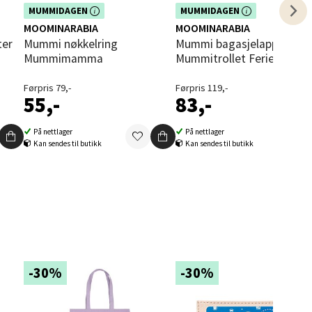
elg
Dette produktet er inkludert i vår
Dette produktet er inkludert i vår
MUMMIDAGEN
MUMMIDAGEN
kampanje. Benytt deg av rabatten i
kampanje. Benytt deg av rabatten i
MOOMINARABIA
MOOMINARABIA
dag!
dag!
Mummi nøkkelring
Mummi bagasjelapp 19 cm
Mummimamma
Mummitrollet Ferieklar
Førpris 79,-
Førpris 119,-
55,-
83,-
På nettlager
På nettlager
elg
Kan sendes til butikk
Kan sendes til butikk
elg
-30%
-30%