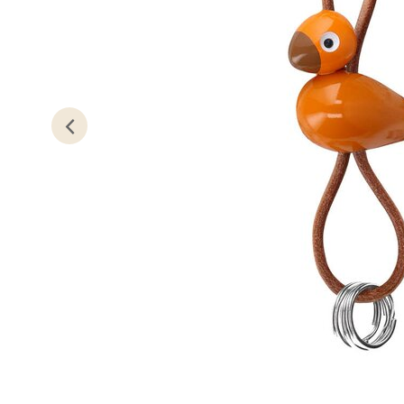
Oslo
Erich 
Åpent i
6 i bu
Bryn
Jupiter
Åpent i
5 i bu
Stav