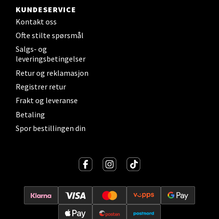
KUNDESERVICE
Lillehammer - Strandtorget
Kontakt oss
Strandtorget, 2609 Lillehammer
Ofte stilte spørsmål
Åpent i dag 09-20
Salgs- og
leveringsbetingelser
0 i butikk
Retur og reklamasjon
Registrer retur
Velg
Frakt og leveranse
Betaling
Spor bestillingen din
Strømmen - Thon Senter Strømmen
Støperivn. 5, 2010 Strømmen
Åpent i dag 10-21
0 i butikk
Velg