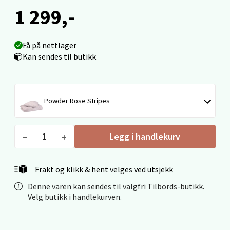
Ålesund - Thon Senter Moa
1 299,-
Langelandsvegen 25, 6010 Ålesund
Åpent i dag 10-20
Få på nettlager
Kan sendes til butikk
0 i butikk
Velg
Powder Rose Stripes
Legg i handlekurv
Molde - Moldetorget
Torget 1, 6413 Molde
Frakt og klikk & hent velges ved utsjekk
Åpent i dag 10-20
Denne varen kan sendes til valgfri Tilbords-butikk.
0 i butikk
Velg butikk i handlekurven.
Velg