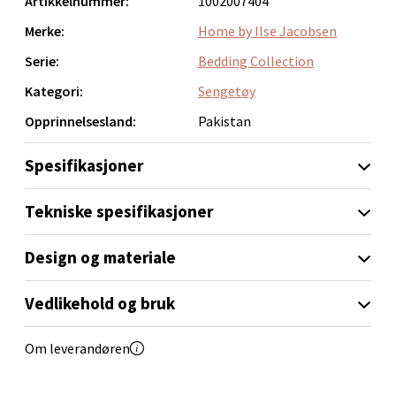
Artikkelnummer:
1002007404
Orkanger
Merke:
Home by Ilse Jacobsen
Åpent i dag 09-20
Serie:
Bedding Collection
0 i butikk
Kategori:
Sengetøy
Velg
Opprinnelsesland:
Pakistan
Spesifikasjoner
Sandvika - Thon Senter Sandvika
Tekniske spesifikasjoner
Brodtkorbsgate 7, 1338 Sandvika
Design og materiale
Åpent i dag 10-21
0 i butikk
Vedlikehold og bruk
Velg
Om leverandøren