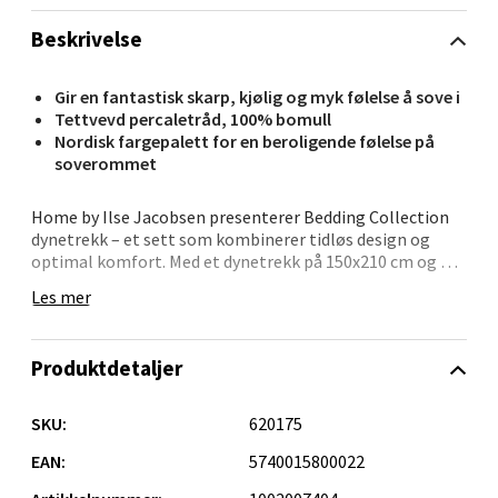
Beskrivelse
Velg
Gir en fantastisk skarp, kjølig og myk følelse å sove i
Tettvevd percaletråd, 100% bomull
Nordisk fargepalett for en beroligende følelse på
Oppdal - Aunasenteret
soverommet
Aunasenteret, Sunndalsvegen 3, 7340 Oppdal
Home by Ilse Jacobsen presenterer Bedding Collection
Åpent i dag 10-19
dynetrekk – et sett som kombinerer tidløs design og
optimal komfort. Med et dynetrekk på 150x210 cm og et
0 i butikk
putetrekk på 50x60 cm, tilbyr dette sengetøyet en
Les mer
luksuriøs opplevelse hver natt. Stoffet, vevd i 100 %
bomull med percale, gir en lett, kjølig og silkemyk
Velg
følelse som holder seg gjennom hundrevis av vask.
Produktdetaljer
Tilgjengelig i flere delikate farger, kan dynetrekket
mikses og matches med ekstra putetrekk eller flate
SKU:
620175
Orkanger - Thon Senter Orkanger
laken for å skape en harmonisk og personlig stil på
soverommet ditt.
EAN:
5740015800022
Thon Senter Orkanger, Orkdalsveien 113, 7300