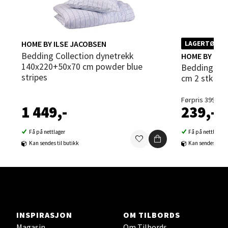
0 i butikk
Velg
HOME BY ILSE JACOBSEN
LAGERTØMMI
Bedding Collection dynetrekk
HOME BY ILS
140x220+50x70 cm powder blue
Bedding Collection putetrekk 60x63
stripes
Steinkjer - Thon Senter Steinkjer
cm 2 stk pow
Førpris 399,-
Sjøfartsgata 2, 7714 Steinkjer
1 449,-
239,-
Åpent i dag 10-20
0 i butikk
Få på nettlager
Få på nettlager
Kan sendes til butikk
Kan sendes til b
Velg
Leirvik - Stord
INSPIRASJON
OM TILBORDS
Magasin
Om Tilbords