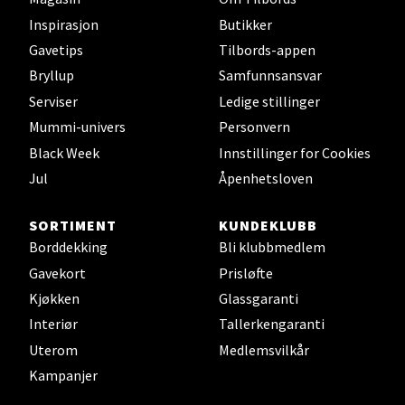
Torgbakken 2, 5401 Stord
Inspirasjon
Butikker
Åpent i dag 10-17
Gavetips
Tilbords-appen
0 i butikk
Bryllup
Samfunnsansvar
Serviser
Ledige stillinger
Velg
Mummi-univers
Personvern
Black Week
Innstillinger for Cookies
Jul
Åpenhetsloven
Oslo - Thon Senter Storo
SORTIMENT
KUNDEKLUBB
Vitaminveien 7 - 9, 0485 Oslo
Borddekking
Bli klubbmedlem
Åpent i dag 10-21
Gavekort
Prisløfte
0 i butikk
Kjøkken
Glassgaranti
Interiør
Tallerkengaranti
Velg
Uterom
Medlemsvilkår
Kampanjer