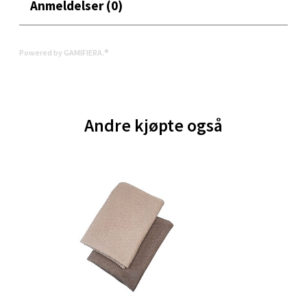
Anmeldelser (0)
Bergen - Thon Senter Sartor
Sartorvegen 12, 5353 Straume
Powered by GAMIFIERA.®
Åpent i dag 10-21
0 i butikk
Andre kjøpte også
Velg
Trondheim - Sirkus Shopping
Falkenborgveien 5, 7044 Trondheim
Åpent i dag 09-21
0 i butikk
Velg