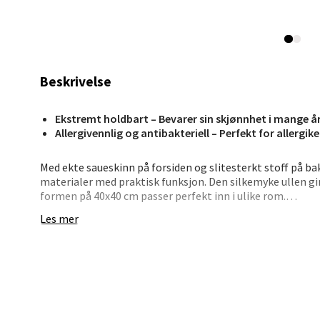
Lagune
Åpent i
0 i bu
Beskrivelse
Kris
Ekstremt holdbart – Bevarer sin skjønnhet i mange å
Lillem
Allergivennlig og antibakteriell – Perfekt for allergike
Åpent i
Med ekte saueskinn på forsiden og slitesterkt stoff på b
0 i bu
materialer med praktisk funksjon. Den silkemyke ullen gi
formen på 40x40 cm passer perfekt inn i ulike rom.
Les mer
Trekket kan enkelt tas av for rengjøring, slik at puten ho
Oslo
stilsikkert valg som tilfører hjemmet både komfort og es
Erich 
Åpent i
0 i bu