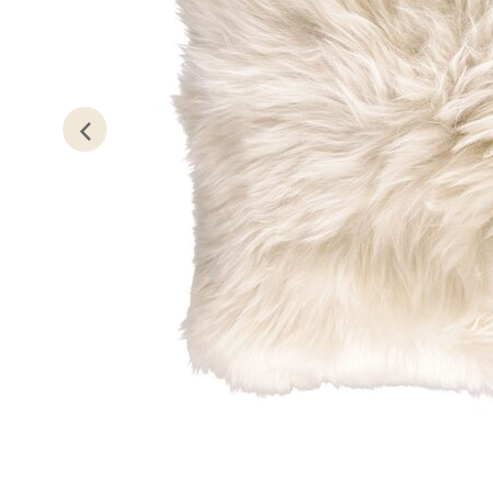
Stav
Gartne
Åpent i
0 i bu
Stav
Gamle 
Åpent i
0 i bu
Berg