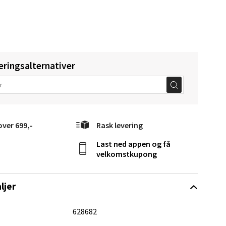
elg
eringsalternativer
elg
over 699,-
Rask levering
Last ned appen og få
velkomstkupong
ljer
elg
628682