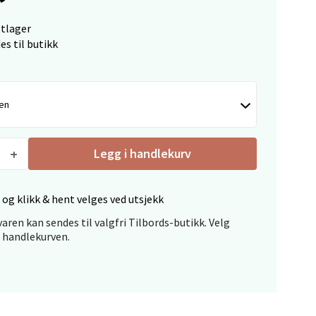
ttlager
es til butikk
elg
nen
Legg i handlekurv
 og klikk & hent velges ved utsjekk
elg
aren kan sendes til valgfri Tilbords-butikk. Velg
i handlekurven.