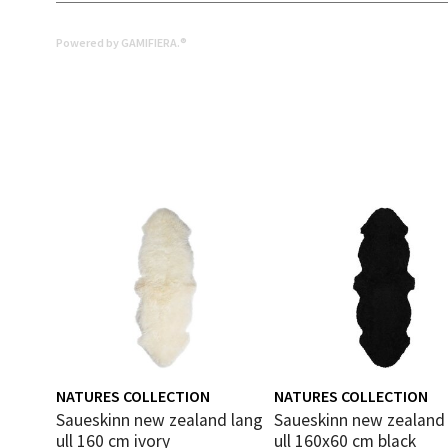
Leva
Moafjæ
Powered by GAMIFIERA.®
Åpent i
0 i bu
Mand
Skarvø
Åpent i
0 i bu
Mo i
NATURES COLLECTION
NATURES COLLECTION
Fridtjo
Saueskinn new zealand lang
Saueskinn new zealand kort
Åpent i
ull 160 cm ivory
ull 160x60 cm black