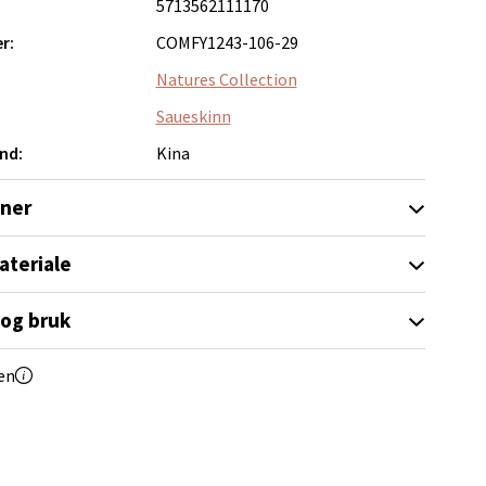
5713562111170
r:
COMFY1243-106-29
Natures Collection
Saueskinn
elg
nd:
Kina
oner
ateriale
 og bruk
Vel
en
g