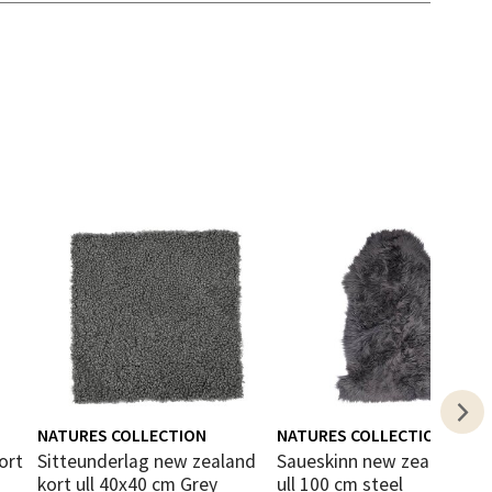
elg
elg
NATURES COLLECTION
NATURES COLLECTION
Sitteunderlag new zealand
Saueskinn new zealand lang
kort ull 40x40 cm Grey
ull 100 cm steel
elg