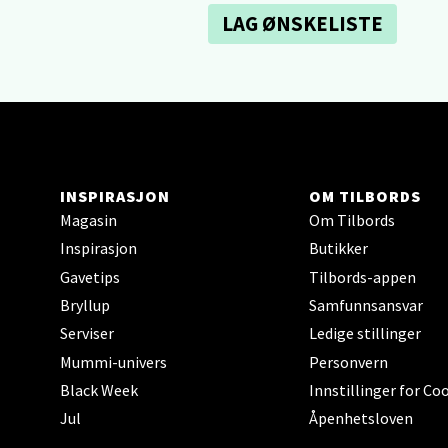
Narv
LAG ØNSKELISTE
Bolags
Åpent i
0 i bu
Berg
INSPIRASJON
OM TILBORDS
Magasin
Om Tilbords
Folke B
Inspirasjon
Butikker
Åpent i
Gavetips
Tilbords-appen
0 i bu
Bryllup
Samfunnsansvar
Serviser
Ledige stillinger
Mummi-univers
Personvern
Oppd
Black Week
Innstillinger for Co
Aunase
Jul
Åpenhetsloven
Åpent i