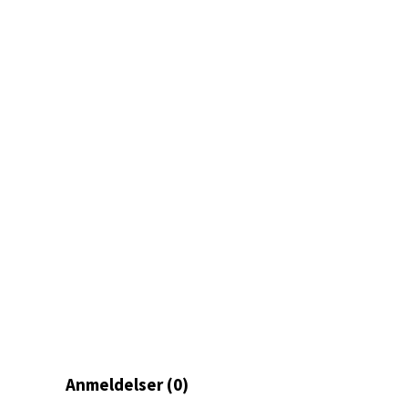
Bryn
Jupiter
Åpent i
0 i bu
Stav
Madl
Madlak
Åpent i
0 i bu
Anmeldelser (0)