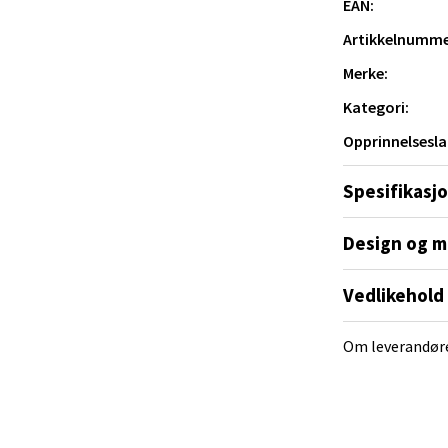
EAN:
Artikkelnumme
e/Jæren - M44
Merke:
veien 2, 4340 Bryne
Kategori:
 dag 10-20
V
Opprinnelsesla
tikk
Spesifikasj
anger og Sandnes - Thon Senter
Design og m
a
Vedlikehold
rossen nr 9, 4042 Stavanger
 dag 10-20
Om leverandør
tikk