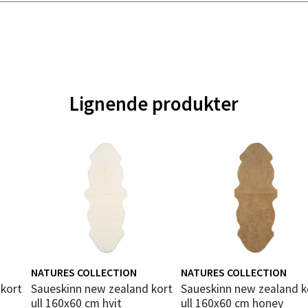
nger - Magneten
ra 14, 7606 Levanger
 dag 10-20
V
tikk
Lignende produkter
al - Alti Mandal
yveien 55, 4517 Mandal
 dag 10-20
V
tikk
 Rana - Thon Senter Mo i Rana
NATURES COLLECTION
NATURES COLLECTION
f Nansensgate 22, 8622 Mo i Rana
Saueskinn new zealand kort
Saueskinn new zealand kort
 dag 09-19
ull 160x60 cm hvit
ull 160x60 cm honey
V