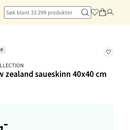
elg
NT
elg
LLECTION
w zealand saueskinn 40x40 cm
elg
,-