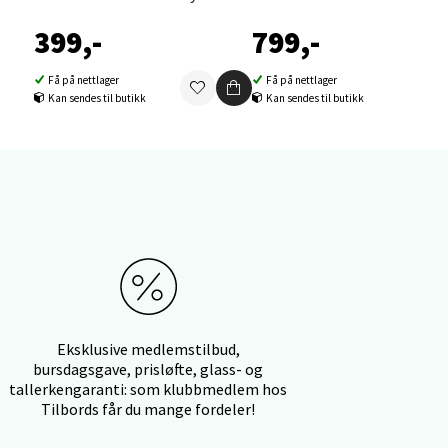
399,-
799,-
Få på nettlager
Få på nettlager
Kan sendes til butikk
Kan sendes til butikk
elg
Eksklusive medlemstilbud,
elg
bursdagsgave, prisløfte, glass- og
tallerkengaranti: som klubbmedlem hos
Tilbords får du mange fordeler!