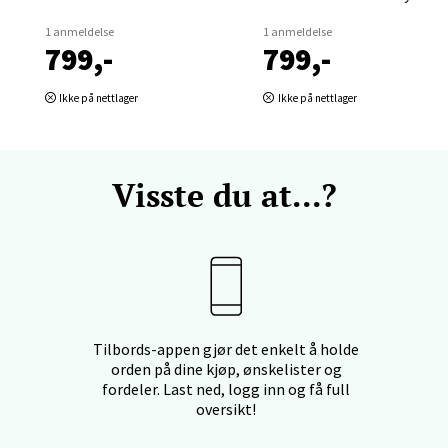
tikk
1 anmeldelse
1 anmeldelse
799,-
799,-
und - Thon Senter Moa
Ikke på nettlager
Ikke på nettlager
andsvegen 25, 6010 Ålesund
 dag 10-20
V
Visste du at...?
tikk
e - Moldetorget
 1, 6413 Molde
 dag 10-20
Tilbords-appen gjør det enkelt å holde
V
orden på dine kjøp, ønskelister og
tikk
fordeler. Last ned, logg inn og få full
oversikt!