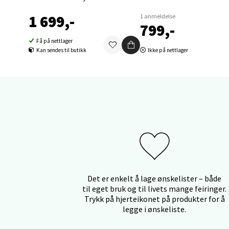
0 i bu
1 699,-
1 anmeldelse
799,-
Få på nettlager
Åles
Kan sendes til butikk
Ikke på nettlager
Langel
Åpent i
0 i bu
Mold
Torget
Åpent i
Det er enkelt å lage ønskelister – både
til eget bruk og til livets mange feiringer.
0 i bu
Trykk på hjerteikonet på produkter for å
legge i ønskeliste.