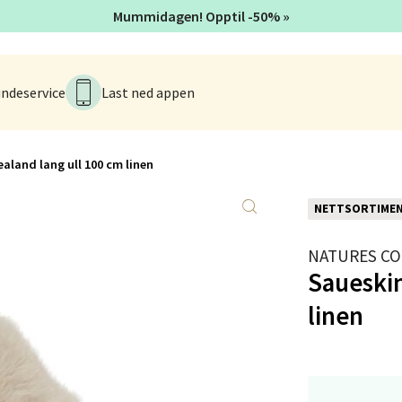
Mummidagen! Opptil -50% »
tad - Thon Senter Kanebogen
ndeservice
Last ned appen
egen 5, 9411 Harstad
 dag 10-18
V
tikk
aland lang ull 100 cm linen
NETTSORTIME
sund - Thon Senter Oasen
NATURES CO
vegen 16, 5542 Karmsund
Saueskin
 dag 10-18
V
linen
tikk
anger og Sandnes - Kilden Senter