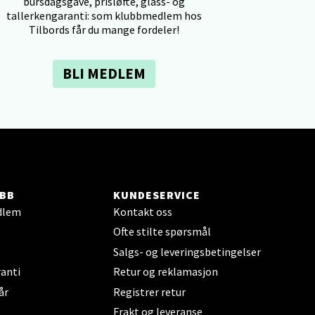
bursdagsgave, prisløfte, glass- og
tallerkengaranti: som klubbmedlem hos
elg
Tilbords får du mange fordeler!
BLI MEDLEM
elg
BB
KUNDESERVICE
dlem
Kontakt oss
Ofte stilte spørsmål
Salgs- og leveringsbetingelser
anti
Retur og reklamasjon
elg
år
Registrer retur
Frakt og leveranse