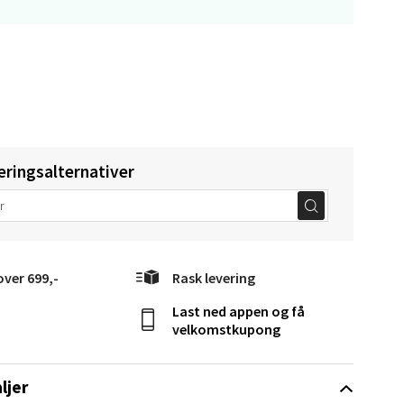
elg
eringsalternativer
over 699,-
Rask levering
elg
Last ned appen og få
velkomstkupong
ljer