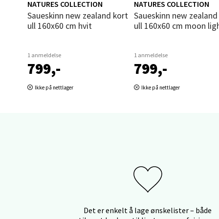
NATURES COLLECTION
NATURES COLLECTION
Åles
Saueskinn new zealand kort
Saueskinn new zealand kort
ull 160x60 cm hvit
ull 160x60 cm moon lig
Langel
Åpent i
1 anmeldelse
1 anmeldelse
799,-
799,-
0 i bu
Ikke på nettlager
Ikke på nettlager
Mold
Torget
Åpent i
0 i bu
Narv
Det er enkelt å lage ønskelister – både
Bolags