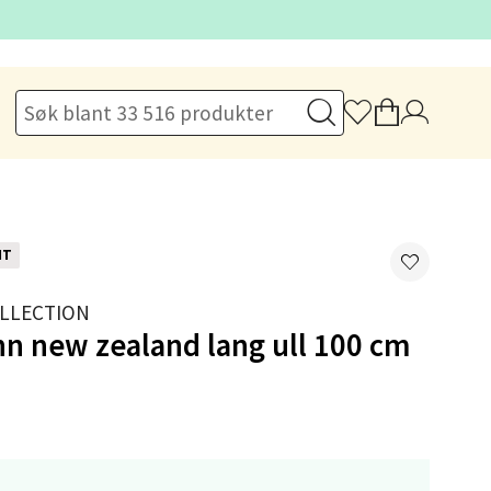
elg
NT
LLECTION
n new zealand lang ull 100 cm
elg