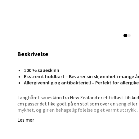
Kris
Lillem
Åpent i
Beskrivelse
0 i bu
100 % saueskinn
Ekstremt holdbart – Bevarer sin skjønnhet i mange å
Oslo
Allergivennlig og antibakteriell – Perfekt for allergike
Erich 
Langhåret saueskinn fra New Zealand er et tidløst tilsku
Åpent i
cm passer det like godt på en stol som over en seng eller 
mykhet, og gir en behagelig følelse og et varmt uttrykk.
0 i bu
Les mer
Hvert saueskinn er unikt, med naturlige variasjoner i form
moderne og klassiske interiørmiljøer og gir en lun atmos
Bryn