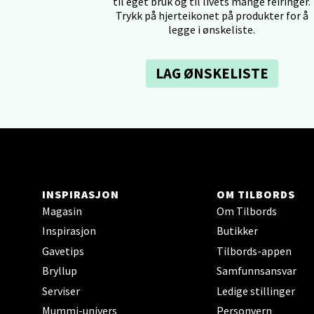
til eget bruk og til livets mange feiringer.
Åpent i
Trykk på hjerteikonet på produkter for å
legge i ønskeliste.
0 i bu
LAG ØNSKELISTE
Berg
Folke B
Åpent i
0 i bu
INSPIRASJON
OM TILBORDS
Magasin
Om Tilbords
Oppd
Inspirasjon
Butikker
Aunase
Gavetips
Tilbords-appen
Åpent i
Bryllup
Samfunnsansvar
0 i bu
Serviser
Ledige stillinger
Mummi-univers
Personvern