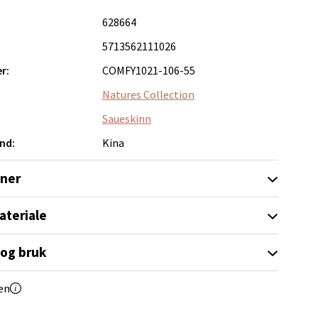
628664
5713562111026
elg
r:
COMFY1021-106-55
Natures Collection
Saueskinn
nd:
Kina
oner
Vel
g
ateriale
 og bruk
en