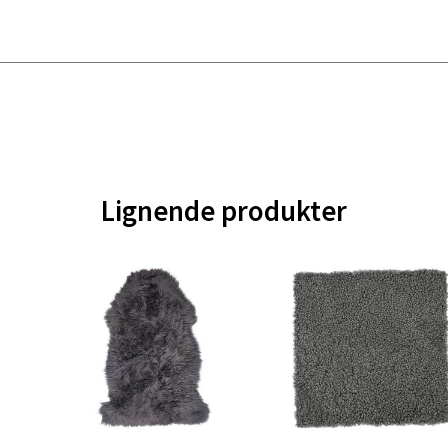
 dag 10-18
V
tikk
al - Alti Mandal
yveien 55, 4517 Mandal
 dag 10-18
V
Lignende produkter
tikk
 Rana - Thon Senter Mo i Rana
f Nansensgate 22, 8622 Mo i Rana
 dag 10-18
V
tikk