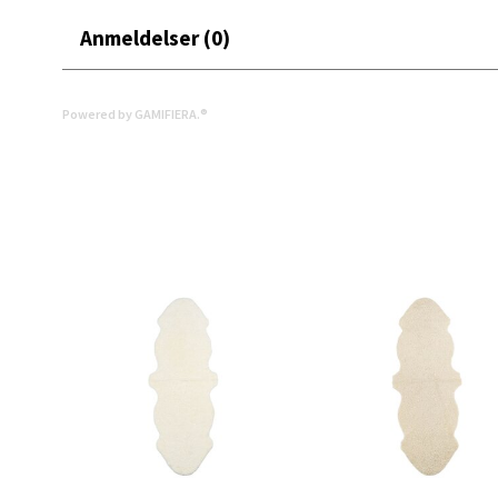
Åpent i
Anmeldelser (0)
0 i bu
Powered by GAMIFIERA.®
Mand
Skarvø
Åpent i
0 i bu
Mo i
Fridtjo
Åpent i
0 i bu