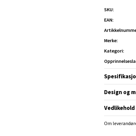
SKU:
veien 2, 4340 Bryne
 dag 10-18
EAN:
V
tikk
Artikkelnumme
Merke:
anger og Sandnes - Thon Senter
Kategori:
a
Opprinnelsesla
rossen nr 9, 4042 Stavanger
Spesifikasj
 dag 10-19
Design og m
tikk
Vedlikehold
nger - Magneten
Om leverandør
ra 14, 7606 Levanger