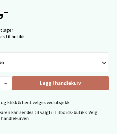
,-
elg
ttlager
es til butikk
nen
elg
Legg i handlekurv
 og klikk & hent velges ved utsjekk
aren kan sendes til valgfri Tilbords-butikk. Velg
i handlekurven.
elg