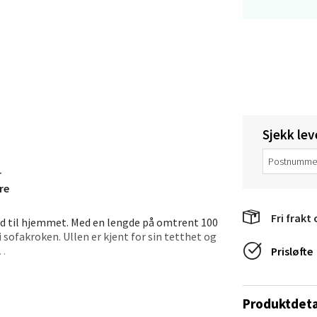
tiansand - Markens
arkens markensgate 25B, 4611 Kristiansand
 dag 10-17
V
tikk
Sjekk lev
r
 - Linderud
re
Mogensøns vei 38, 0594 Oslo
Fri frakt 
dd til hjemmet. Med en lengde på omtrent 100
 dag 10-19
i sofakroken. Ullen er kjent for sin tetthet og
V
Prisløfte
tikk
 og struktur. Det passer perfekt inn i både
fære uansett hvor det brukes.
Produktdeta
e/Jæren - M44