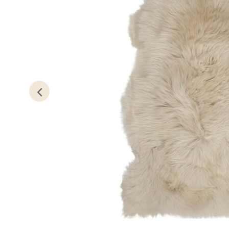
Gartne
Åpent i
0 i bu
Stav
Gamle 
Åpent i
0 i bu
Berg
Lagune
Åpent i
0 i bu