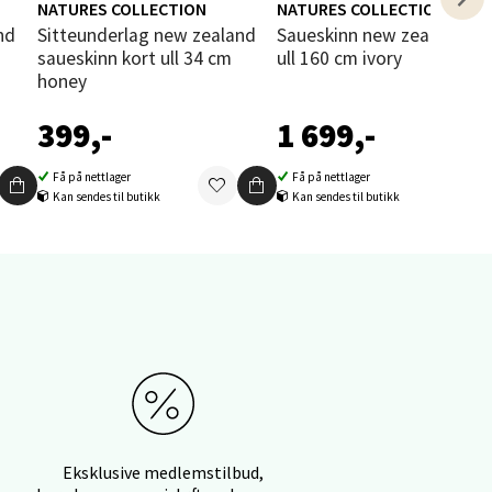
NATURES COLLECTION
NATURES COLLECTION
Sitteunderlag new zealand
Saueskinn new zealand lang
saueskinn kort ull 34 cm
ull 160 cm ivory
honey
399,-
1 699,-
elg
Få på nettlager
Få på nettlager
Kan sendes til butikk
Kan sendes til butikk
elg
Eksklusive medlemstilbud,