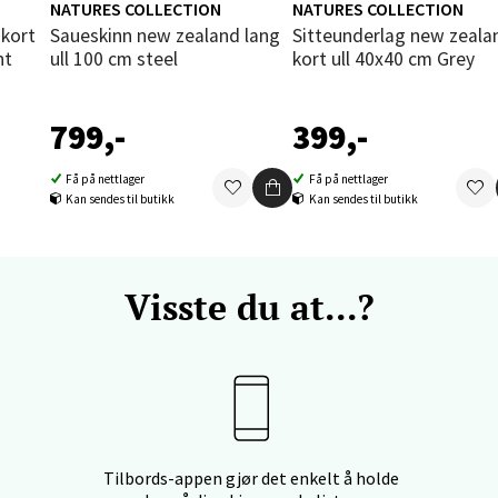
NATURES COLLECTION
NATURES COLLECTION
und - Thon Senter Moa
Saueskinn new zealand lang
Sitteunderlag new zealand
ht
ull 100 cm steel
kort ull 40x40 cm Grey
andsvegen 25, 6010 Ålesund
 dag 10-18
799,-
399,-
V
tikk
Få på nettlager
Få på nettlager
Kan sendes til butikk
Kan sendes til butikk
e - Moldetorget
 1, 6413 Molde
Visste du at...?
 dag 10-18
V
tikk
ik - Thon Senter Malmporten
Tilbords-appen gjør det enkelt å holde
gata 1, 8514 Narvik