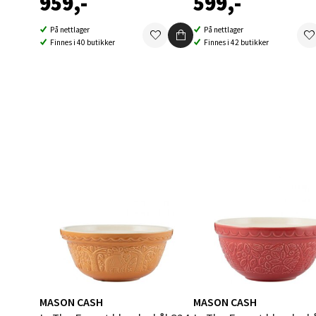
959,-
599,-
Åpent i
På nettlager
På nettlager
0 i bu
Finnes i 40 butikker
Finnes i 42 butikker
Berg
Folke B
Åpent i
0 i bu
Oppd
Aunase
Åpent i
0 i bu
MASON CASH
MASON CASH