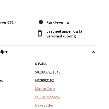
elg
over 699,-
Rask levering
Last ned appen og få
velkomstkupong
ljer
635466
Vel
g
5010853281643
r:
MC2002162
Mason Cash
In The Meadow
Bakeboller