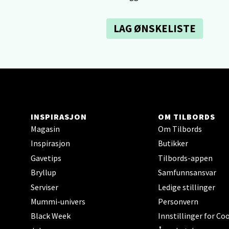
Sartor
Åpent i
LAG ØNSKELISTE
0 i bu
Tron
Falken
Åpent i
INSPIRASJON
OM TILBORDS
0 i bu
Magasin
Om Tilbords
Inspirasjon
Butikker
Gavetips
Tilbords-appen
Ski 
Bryllup
Samfunnsansvar
Serviser
Ledige stillinger
Ski Sto
Åpent i
Mummi-univers
Personvern
Black Week
Innstillinger for Co
0 i bu