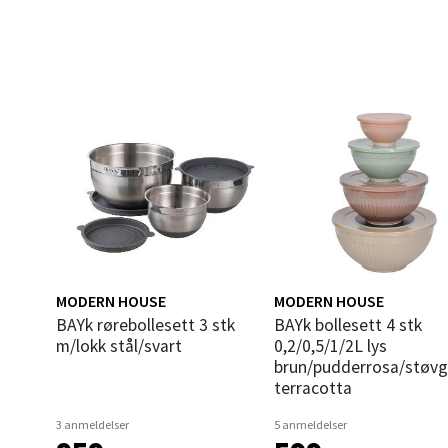
Åles
Langel
Åpent i
0 i bu
Mold
Torget
Åpent i
MODERN HOUSE
MODERN HOUSE
0 i bu
bAYk rørebollesett 3 stk
bAYk bollesett 4 stk
m/lokk stål/svart
0,2/0,5/1/2L lys
brun/pudderrosa/støvg
terracotta
Narv
3 anmeldelser
5 anmeldelser
Bolags