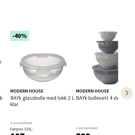
-40%
elg
MODERN HOUSE
MODERN HOUSE
elg
BAYk glassbolle med lokk 2 L
bAYk bollesett 4 deler grå
klar
2 anmeldelser
2 anmeldelser
Førpris 329,-