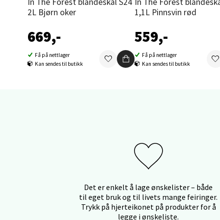
In The Forest blandeskål S24
In The Forest blandeskål S30
2L Bjørn oker
1,1L Pinnsvin rød
Orka
669,-
559,-
Thon S
Få på nettlager
Få på nettlager
Åpent i
Kan sendes til butikk
Kan sendes til butikk
0 i bu
Sand
Brodtk
Åpent i
0 i bu
Det er enkelt å lage ønskelister – både
til eget bruk og til livets mange feiringer.
Berg
Trykk på hjerteikonet på produkter for å
legge i ønskeliste.