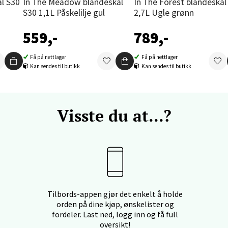
In The Meadow blandeskål
In The Forest blandeskål S18
S30 1,1L Påskelilje gul
2,7L Ugle grønn
nger - Thon Senter Orkanger
559,-
789,-
enter Orkanger, Orkdalsveien 113, 7300 Orkanger
Få på nettlager
Få på nettlager
 dag 09-20
V
Kan sendes til butikk
Kan sendes til butikk
tikk
Visste du at...?
vika - Thon Senter Sandvika
orbsgate 7, 1338 Sandvika
 dag 10-21
V
tikk
Tilbords-appen gjør det enkelt å holde
orden på dine kjøp, ønskelister og
en - Thon Senter Sartor
fordeler. Last ned, logg inn og få full
oversikt!