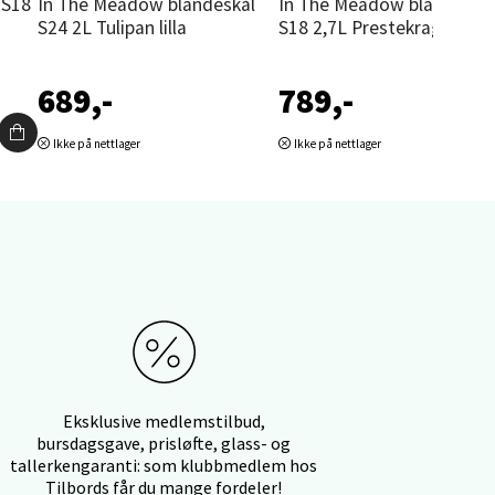
In The Meadow blandeskål
In The Meadow blandeskål
S24 2L Tulipan lilla
S18 2,7L Prestekrage lilla
689,-
789,-
elg
Ikke på nettlager
Ikke på nettlager
elg
Eksklusive medlemstilbud,
bursdagsgave, prisløfte, glass- og
tallerkengaranti: som klubbmedlem hos
Tilbords får du mange fordeler!