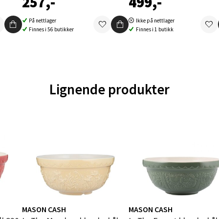
257,-
499,-
 dag 10-20
V
På nettlager
Ikke på nettlager
tikk
Finnes i 56 butikker
Finnes i 1 butikk
en - Oasen Senter
Lignende produkter
ernadottes vei 52, 5147 Fyllingsdalen
 dag 10-21
V
tikk
al - Aunasenteret
nteret, Sunndalsvegen 3, 7340 Oppdal
 dag 10-19
V
tikk
MASON CASH
MASON CASH