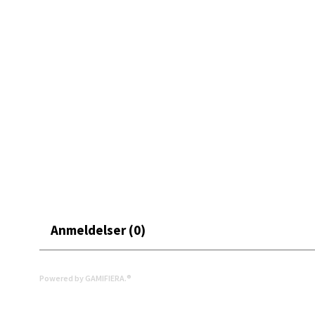
• Bred form – gjør elting og røring enklere
Åpent i
• Solid steingods – bygget for å vare
0 i bu
En romantisk og robust følgesvenn på kjøkkenet – til gle
Mand
Skarvø
Åpent i
0 i bu
Mo i
Anmeldelser (0)
Fridtjo
Åpent i
Powered by GAMIFIERA.®
0 i bu