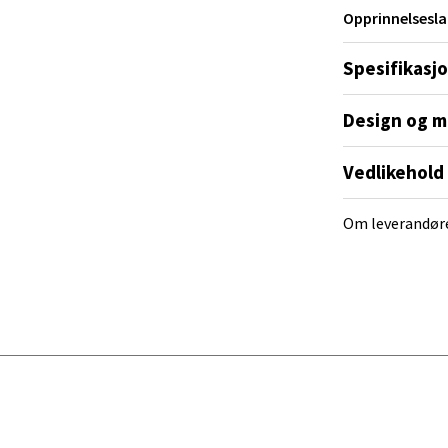
 dag 10-20
Opprinnelsesla
V
tikk
de i mange år fremover.
Spesifikasj
Design og m
al - Alti Mandal
Vedlikehold
yveien 55, 4517 Mandal
 dag 10-20
V
Om leverandør
tikk
 Rana - Thon Senter Mo i Rana
f Nansensgate 22, 8622 Mo i Rana
 dag 09-19
V
tikk