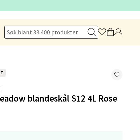
elg
NT
elg
H
Meadow blandeskål S12 4L Rose
elg