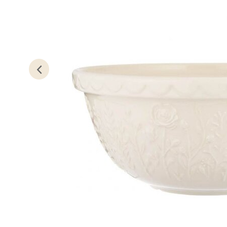
0 i bu
Kris
Lillem
Åpent i
0 i bu
Oslo
Erich 
Åpent i
0 i bu
Bryn