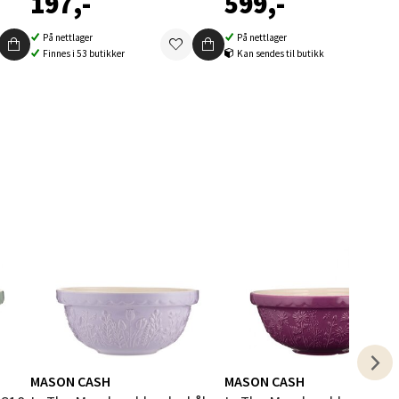
197,-
599,-
elg
På nettlager
På nettlager
Finnes i 53 butikker
Kan sendes til butikk
elg
elg
MASON CASH
MASON CASH