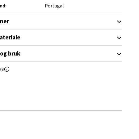
nd:
Portugal
elg
oner
ateriale
 og bruk
elg
en
elg