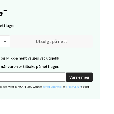
,-
nettlager
Utsolgt på nett
elg
 og klikk & hent velges ved utsjekk
når varen er tilbake på nettlager.
Varsle meg
 er beskyttet av reCAPTCHA. Googles
personvernregler
og
brukervilkår
gjelder.
elg