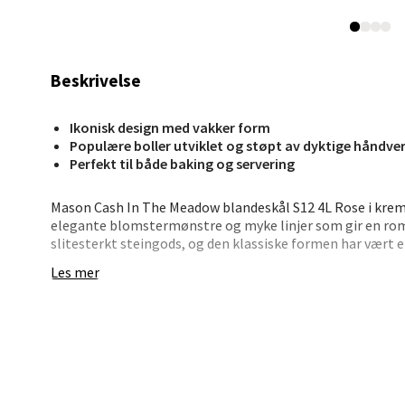
Jupiter
Åpent i
Beskrivelse
0 i bu
Ikonisk design med vakker form
Populære boller utviklet og støpt av dyktige håndve
Stav
Perfekt til både baking og servering
Madl
Mason Cash In The Meadow blandeskål S12 4L Rose i krem 
elegante blomstermønstre og myke linjer som gir en roman
Madlak
slitesterkt steingods, og den klassiske formen har vært e
Åpent i
Les mer
Den brede og grunne fasongen gir plass til å elte deig ret
0 i bu
godt grep. Den er lett nok til å holde i én hånd når du skal
benken. Med 4 liters kapasitet er den perfekt til alt fra bo
• Rose-inspirert design – blomstrende og dekorativt
Leva
• 4 liter – god størrelse for alt fra gjærbakst til rører
• Mønstret kant – gir ekstra godt grep
Moafjæ