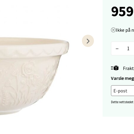
tikk
959
tiansand - Markens
Ikke på 
arkens markensgate 25B, 4611 Kristiansand
 dag 09-18
V
tikk
Frakt
Varsle meg 
 - Linderud
Mogensøns vei 38, 0594 Oslo
 dag 10-21
Dette nettstedet
V
tikk
e/Jæren - M44