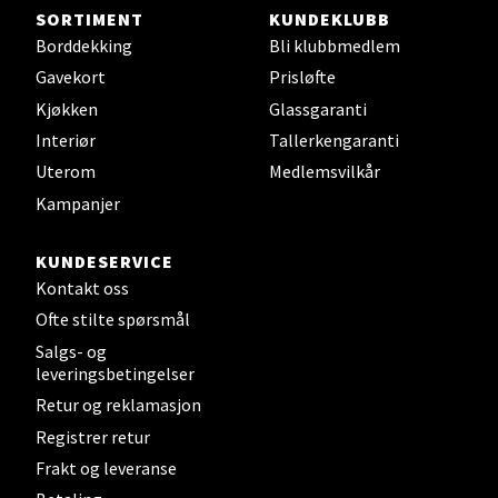
Steinkjer - Thon Senter Steinkjer
SORTIMENT
KUNDEKLUBB
Borddekking
Bli klubbmedlem
Sjøfartsgata 2, 7714 Steinkjer
Gavekort
Prisløfte
Åpent i dag 10-20
Kjøkken
Glassgaranti
0 i butikk
Interiør
Tallerkengaranti
Uterom
Medlemsvilkår
Velg
Kampanjer
KUNDESERVICE
Leirvik - Stord
Kontakt oss
Ofte stilte spørsmål
Torgbakken 2, 5401 Stord
Salgs- og
Åpent i dag 10-17
leveringsbetingelser
Retur og reklamasjon
0 i butikk
Registrer retur
Velg
Frakt og leveranse