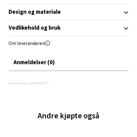
Design og materiale
Aunasenteret, Sunndalsvegen 3, 7340 Oppdal
Åpent i dag 10-19
Vedlikehold og bruk
0 i butikk
Om leverandøren
Velg
Anmeldelser (0)
Orkanger - Thon Senter Orkanger
Powered by GAMIFIERA.®
Thon Senter Orkanger, Orkdalsveien 113, 7300
Orkanger
Åpent i dag 09-20
0 i butikk
Andre kjøpte også
Velg