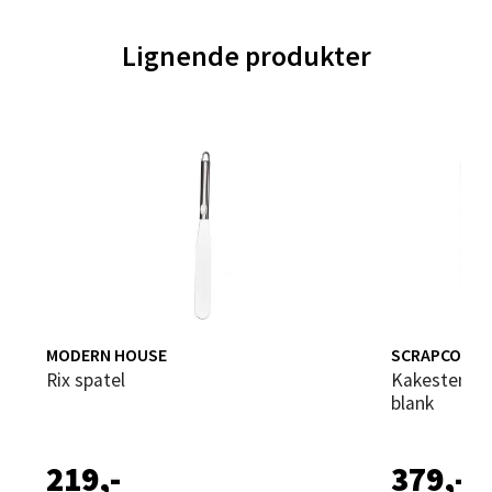
Velg
Lignende produkter
Trondheim - Sirkus Shopping
Falkenborgveien 5, 7044 Trondheim
Åpent i dag 09-21
0 i butikk
Velg
MODERN HOUSE
SCRAPCOOKI
Rix spatel
Kakestempel bokstaver og tall 36 stk
blank
Ski - Thon Senter Ski
219,-
379,-
Ski Storsenter, Jernbanesvingen 6, 1400 Ski