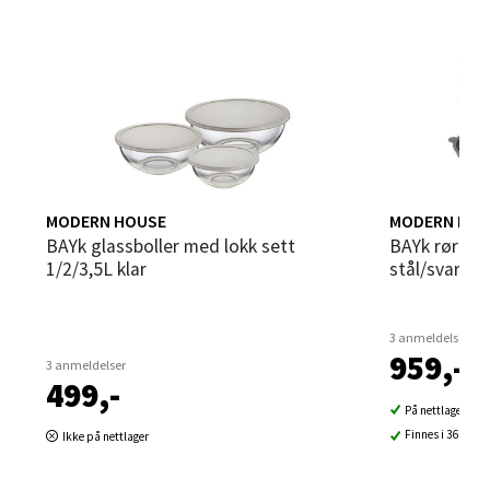
Sandvika - Thon Senter Sandvika
Brodtkorbsgate 7, 1338 Sandvika
Åpent i dag 10-21
0 i butikk
MODERN HOUSE
MODERN HOU
bAYk glassboller med lokk sett
bAYk rørebollesett 3 stk m/lokk
Velg
1/2/3,5L klar
stål/svart
3 anmeldelser
959,-
Bergen - Thon Senter Sartor
3 anmeldelser
499,-
Sartorvegen 12, 5353 Straume
På nettlager
Åpent i dag 10-21
Finnes i 36 buti
Ikke på nettlager
0 i butikk