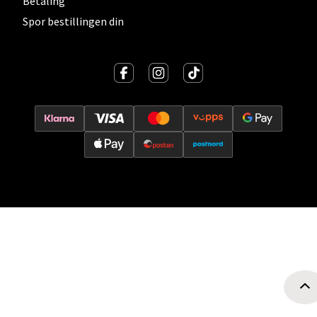
Betaling
Spor bestillingen din
Oslo - Thon Senter Storo
Vitaminveien 7 - 9, 0485 Oslo
Åpent i dag 10-21
0 i butikk
Velg
Lillehammer - Strandtorget
Strandtorget, 2609 Lillehammer
Åpent i dag 09-20
0 i butikk