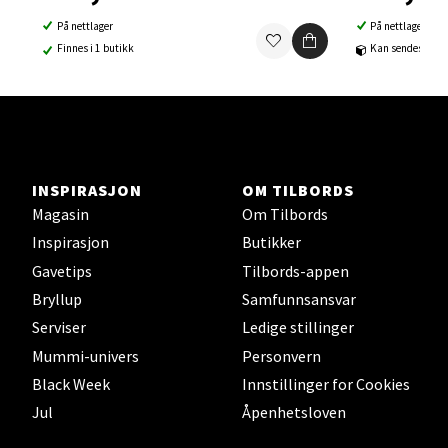
Åpent i dag 10-21
På nettlager
På nettlager
0 i butikk
Finnes i 1 butikk
Kan sendes til b
Velg
INSPIRASJON
OM TILBORDS
Sortland - Sortland Storsenter
Magasin
Om Tilbords
Inspirasjon
Butikker
Strangata 26, 8400 Sortland
Åpent i dag 10-19
Gavetips
Tilbords-appen
Bryllup
Samfunnsansvar
0 i butikk
Serviser
Ledige stillinger
Mummi-univers
Personvern
Velg
Black Week
Innstillinger for Cookies
Jul
Åpenhetsloven