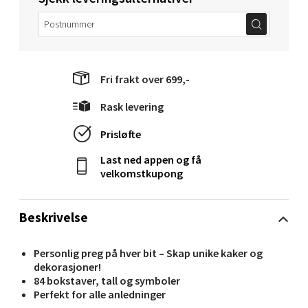
Velg
Fri frakt over 699,-
Molde - Moldetorget
Rask levering
Torget 1, 6413 Molde
Åpent i dag 10-20
Prisløfte
0 i butikk
Last ned appen og få
velkomstkupong
Velg
Beskrivelse
Personlig preg på hver bit – Skap unike kaker og
Narvik - Thon Senter Malmporten
dekorasjoner!
84 bokstaver, tall og symboler
Bolagsgata 1, 8514 Narvik
Perfekt for alle anledninger
Åpent i dag 10-20