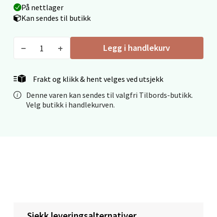
På nettlager
Kan sendes til butikk
Mo i Rana - Thon Senter Mo i Rana
Legg i handlekurv
Fridtjof Nansensgate 22, 8622 Mo i Rana
Åpent i dag 09-19
Frakt og klikk & hent velges ved utsjekk
0 i butikk
Denne varen kan sendes til valgfri Tilbords-butikk.
Velg butikk i handlekurven.
Velg
Ålesund - Thon Senter Moa
Langelandsvegen 25, 6010 Ålesund
Åpent i dag 10-20
0 i butikk
Sjekk leveringsalternativer