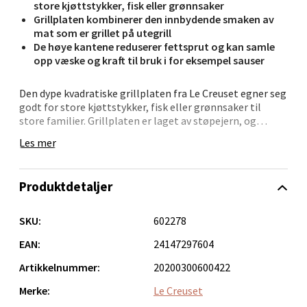
store kjøttstykker, fisk eller grønnsaker
Grillplaten kombinerer den innbydende smaken av
Bergen - Thon Senter Lagunen
mat som er grillet på utegrill
De høye kantene reduserer fettsprut og kan samle
Laguneveien 1, 5239 Bergen
opp væske og kraft til bruk i for eksempel sauser
Åpent i dag 10-18
Den dype kvadratiske grillplaten fra Le Creuset egner seg
0 i butikk
godt for store kjøttstykker, fisk eller grønnsaker til
store familier. Grillplaten er laget av støpejern, og
Velg
kombinerer den innbydende smaken av mat som er
Les mer
grillet på utegrill, med de praktiske fordelene ved
innendørs matlaging. Den grillformede bunnen lager de
karakteristiske grillstripene på maten, og samler
Produktdetaljer
samtidig opp kjøttsaft, marinade, fett og olje.
Kristiansand - Markens
Grillplaten har en innvendig sort emalje som er spesielt
fremstilt til matlaging som krever høye
SKU:
602278
Lillemarkens markensgate 25B, 4611 Kristiansand
overflatetemperaturer. De høye kantene reduserer
fettsprut og kan samle opp væske og kraft til bruk i for
EAN:
24147297604
Åpent i dag 10-17
eksempel sauser. Platen har også en helletut, som er
Artikkelnummer:
20200300600422
0 i butikk
nyttig til å helle av overflødig væske eller olje.
Grillplaten tåler alle varmekilder, og kan også brukes på
Merke:
Le Creuset
induksjon, i ovn og på grillristen på utegrillen. De to