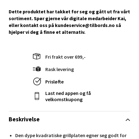
Gartnerveien 16, 4016 Stavanger
Dette produktet har takket for seg og gått ut fra vårt
Åpent i dag 10-18
sortiment. Spør gjerne vår digitale medarbeider Kai,
0 i butikk
eller kontakt oss på kundeservice@tilbords.no så
hjelper vi deg å ﬁnne et alternativ.
Velg
Fri frakt over 699,-
Rask levering
Stavanger og Sandnes - Kvadrat
Prisløfte
Gamle Stokkavei 1, 4313 Sandnes
Åpent i dag 10-18
Last ned appen og få
velkomstkupong
0 i butikk
Beskrivelse
Velg
Den dype kvadratiske grillplaten egner seg godt for