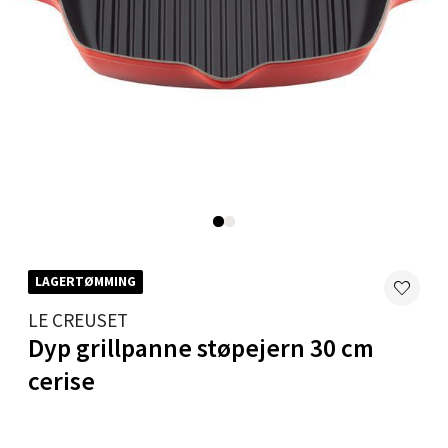
Velg
Karmsund - Thon Senter Oasen
Austbøvegen 16, 5542 Karmsund
Åpent i dag 10-18
0 i butikk
LAGERTØMMING
Velg
LE CREUSET
Dyp grillpanne støpejern 30 cm
cerise
Stavanger og Sandnes - Kilden
Senter