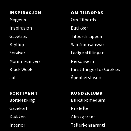
0 i butikk
INSPIRASJON
OM TILBORDS
Velg
Magasin
Om Tilbords
Inspirasjon
Butikker
Gavetips
Tilbords-appen
Bryllup
Samfunnsansvar
Stavanger og Sandnes - Thon
Serviser
Ledige stillinger
Senter Madla
Mummi-univers
Personvern
Black Week
Innstillinger for Cookies
Madlakrossen nr 9, 4042 Stavanger
Åpent i dag 10-19
Jul
Åpenhetsloven
0 i butikk
SORTIMENT
KUNDEKLUBB
Borddekking
Bli klubbmedlem
Velg
Gavekort
Prisløfte
Kjøkken
Glassgaranti
Interiør
Tallerkengaranti