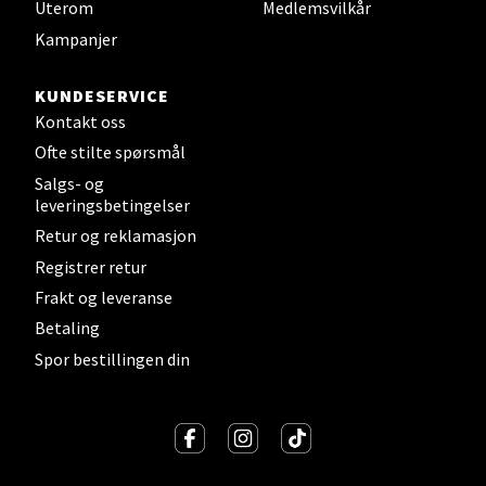
Levanger - Magneten
Uterom
Medlemsvilkår
Kampanjer
Moafjæra 14, 7606 Levanger
Åpent i dag 10-18
KUNDESERVICE
0 i butikk
Kontakt oss
Ofte stilte spørsmål
Velg
Salgs- og
leveringsbetingelser
Retur og reklamasjon
Registrer retur
Mandal - Alti Mandal
Frakt og leveranse
Skarvøyveien 55, 4517 Mandal
Betaling
Åpent i dag 10-18
Spor bestillingen din
0 i butikk
Velg