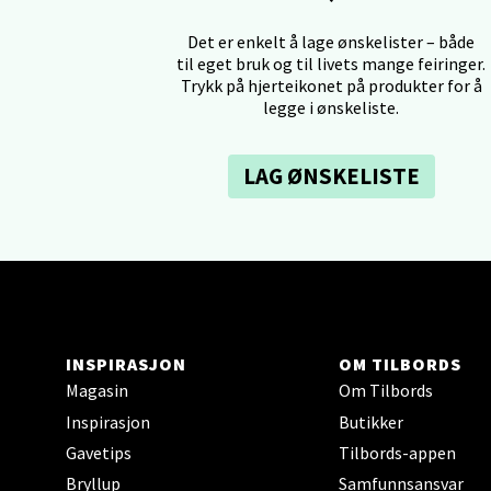
Tron
Det er enkelt å lage ønskelister – både
til eget bruk og til livets mange feiringer.
Falken
Trykk på hjerteikonet på produkter for å
Åpent i
legge i ønskeliste.
0 i bu
LAG ØNSKELISTE
Ski 
Ski Sto
Åpent i
0 i bu
INSPIRASJON
OM TILBORDS
Magasin
Om Tilbords
Inspirasjon
Butikker
Sort
Gavetips
Tilbords-appen
Strang
Bryllup
Samfunnsansvar