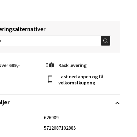
eringsalternativer
Vel
g
over 699,-
Rask levering
Last ned appen og få
velkomstkupong
ljer
elg
626909
5712087102885