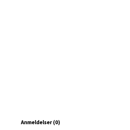
Mand
Skarvø
Åpent i
0 i bu
Mo i
Fridtjo
Åpent i
0 i bu
Åles
Langel
Anmeldelser (0)
Åpent i