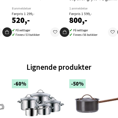
en - Oasen Senter
8 anmeldelser
1 anmeldelse
Førpris 1 299,-
Førpris 1 599,-
ernadottes vei 52, 5147 Fyllingsdalen
520,-
800,-
 dag 10-18
V
På nettlager
På nettlager
tikk
Finnes i 53 butikker
Finnes i 56 butikker
al - Aunasenteret
nteret, Sunndalsvegen 3, 7340 Oppdal
Lignende produkter
 dag 10-18
V
tikk
-60%
-50%
nger - Thon Senter Orkanger
enter Orkanger, Orkdalsveien 113, 7300 Orkanger