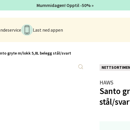
Mummidagen! Opptil -50% »
anger og Sandnes - Kvadrat
Stokkavei 1, 4313 Sandnes
ndeservice
Last ned appen
 dag 10-18
V
tikk
nto gryte m/lokk 5,8L belegg stål/svart
en - Thon Senter Lagunen
NETTSORTIME
veien 1, 5239 Bergen
HAWS
 dag 10-18
Santo gr
V
tikk
stål/svar
tiansand - Markens