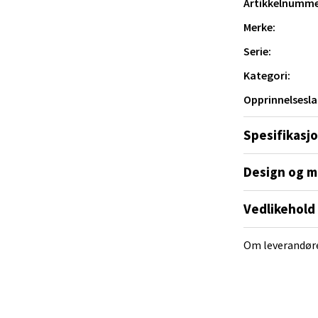
Artikkelnumme
al - Alti Mandal
Merke:
yveien 55, 4517 Mandal
Serie:
 dag 10-18
V
Kategori:
tikk
Opprinnelsesla
Spesifikasj
 Rana - Thon Senter Mo i Rana
f Nansensgate 22, 8622 Mo i Rana
Design og m
 dag 10-18
V
Vedlikehold
tikk
Om leverandør
und - Thon Senter Moa
andsvegen 25, 6010 Ålesund
 dag 10-18