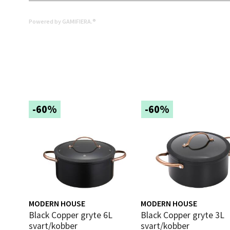
0 i bu
Powered by GAMIFIERA.®
Mold
Torget
Åpent i
0 i bu
-60%
-60%
Narv
Bolags
Åpent i
0 i bu
MODERN HOUSE
MODERN HOUSE
Black Copper gryte 6L
Black Copper gryte 3L
svart/kobber
svart/kobber