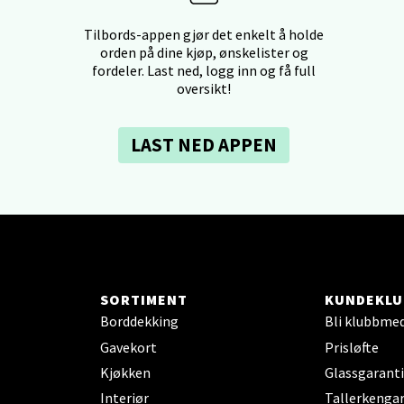
dheim - Sirkus Shopping
Tilbords-appen gjør det enkelt å holde
orden på dine kjøp, ønskelister og
borgveien 5, 7044 Trondheim
fordeler. Last ned, logg inn og få full
 dag 09-20
oversikt!
V
tikk
LAST NED APPEN
- Thon Senter Ski
rsenter, Jernbanesvingen 6, 1400 Ski
 dag 10-19
V
tikk
SORTIMENT
KUNDEKLU
Borddekking
Bli klubbme
Gavekort
Prisløfte
land - Sortland Storsenter
Kjøkken
Glassgaranti
ata 26, 8400 Sortland
Interiør
Tallerkengar