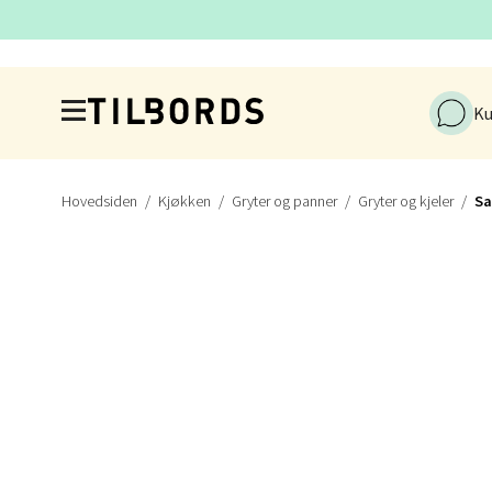
Stav
Hopp til hovedinnholdet
Gamle 
Ku
Åpent i
0 i bu
Hovedsiden
Kjøkken
Gryter og panner
Gryter og kjeler
Sa
Berg
Lagune
Åpent i
0 i bu
Kris