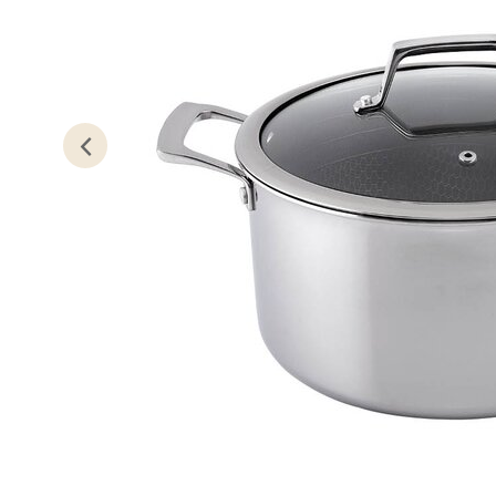
Lillem
Åpent i
0 i bu
Oslo
Erich 
Åpent i
0 i bu
Bryn
Jupiter
Åpent i
0 i bu