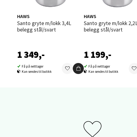
Åpent i
0 i bu
HAWS
HAWS
Santo gryte m/lokk 3,4L
Santo gryte m/lokk 2,2L
belegg stål/svart
belegg stål/svart
Sand
Brodtk
1 349,-
1 199,-
Åpent i
0 i bu
Få på nettlager
Få på nettlager
Kan sendes til butikk
Kan sendes til butikk
Berg
Sartor
Åpent i
0 i bu