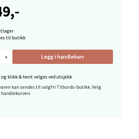
49,-
elg
ttlager
es til butikk
Legg i handlekurv
elg
 og klikk & hent velges ved utsjekk
aren kan sendes til valgfri Tilbords-butikk. Velg
i handlekurven.
elg