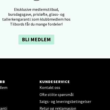
Eksklusive medlemstilbud,
bursdagsgave, prisløfte, glass- og
tallerkengaranti: som klubbmedlem hos
Tilbords får du mange fordeler!
elg
BLI MEDLEM
elg
BB
KUNDESERVICE
dlem
Kontakt oss
Ofte stilte spørsmål
Salgs- og leveringsbetingelser
anti
Retur og reklamasjon