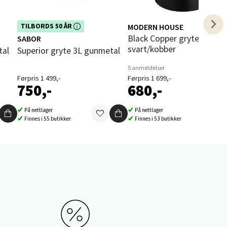
elg
Dette produktet er inkludert i vår
MODERN HOUSE
TILBORDS 50 ÅR
i
kampanje. Benytt deg av rabatten i
Black Copper gryte 6L
SABOR
dag!
svart/kobber
tal
Superior gryte 3L gunmetal
5 anmeldelser
Førpris 1 499,-
Førpris 1 699,-
750,-
680,-
elg
På nettlager
På nettlager
Finnes i 55 butikker
Finnes i 53 butikker
elg