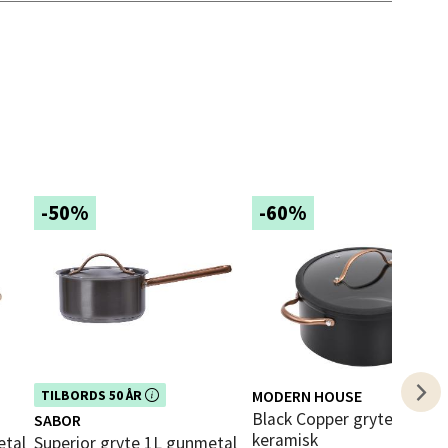
elg
elg
-50%
-60%
elg
Dette produktet er inkludert i vår
MODERN HOUSE
TILBORDS 50 ÅR
i
kampanje. Benytt deg av rabatten i
Black Copper gryte 4,5L
SABOR
dag!
keramisk
etal
Superior gryte 1L gunmetal