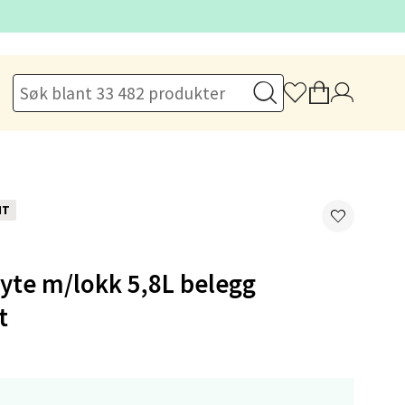
elg
NT
yte m/lokk 5,8L belegg
elg
t