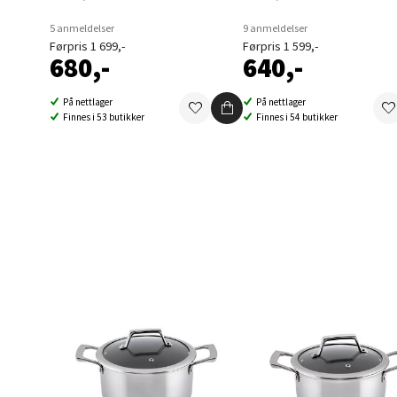
Berg
5 anmeldelser
9 anmeldelser
Førpris 1 699,-
Førpris 1 599,-
Folke B
680,-
640,-
Åpent i
På nettlager
På nettlager
0 i bu
Finnes i 53 butikker
Finnes i 54 butikker
Oppd
Aunase
Åpent i
0 i bu
Orka
Thon S