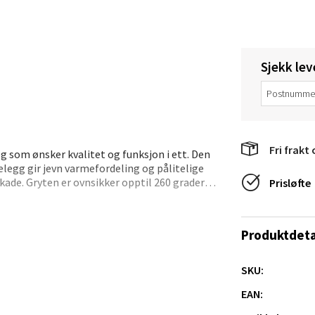
anger og Sandnes - Thon Senter
Sjekk lev
a
rossen nr 9, 4042 Stavanger
 dag 10-19
tikk
Fri frakt 
eg som ønsker kvalitet og funksjon i ett. Den
elegg gir jevn varmefordeling og pålitelige
kade. Gryten er ovnsikker opptil 260 grader
Prisløfte
nger - Magneten
t grep under matlagingen. En funksjonell og
ra 14, 7606 Levanger
Produktdeta
 dag 10-18
V
tikk
SKU:
EAN: