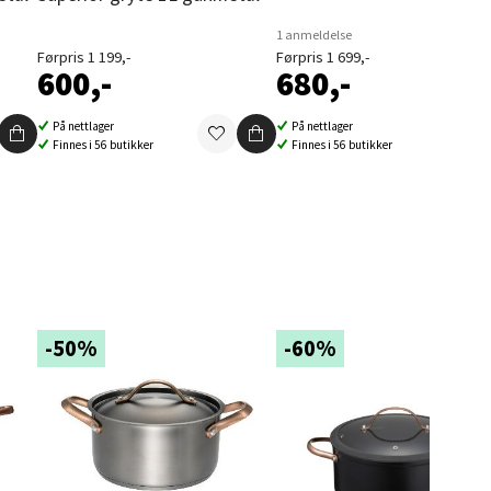
1 anmeldelse
Førpris 1 199,-
Førpris 1 699,-
600,-
680,-
elg
På nettlager
På nettlager
Finnes i 56 butikker
Finnes i 56 butikker
elg
-50%
-60%