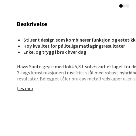
Stav
Beskrivelse
Madl
Stilrent design som kombinerer funksjon og estetikk
Madlak
Høy kvalitet for pålitelige matlagingsresultater
Åpent i
Enkel og trygg i bruk hver dag
0 i bu
Haws Santo gryte med lokk 5,8 L sølv/svart er laget for d
3-lags konstruksjonen i rustfritt stål med robust hybridb
resultater. Belegget tåler bruk av metallredskaper uten s
Leva
uten glasslokk. Håndtaket holder seg kaldt og gir et god
Les mer
stilren gryte som passer til både hverdag og fest.
Moafjæ
Åpent i
0 i bu