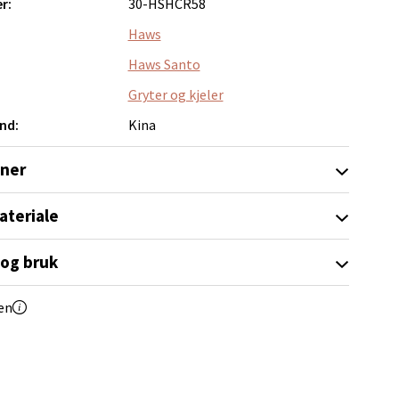
r:
30-HSHCR58
Haws
Haws Santo
elg
Gryter og kjeler
nd:
Kina
oner
ateriale
elg
 og bruk
en