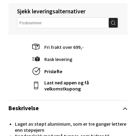
Sjekk leveringsalternativer
Molde - Moldetorget
Torget 1, 6413 Molde
Fri frakt over 699,-
Åpent i dag 10-20
Rask levering
0 i butikk
Prisløfte
Velg
Last ned appen og få
velkomstkupong
Narvik - Thon Senter Malmporten
Beskrivelse
Bolagsgata 1, 8514 Narvik
Laget av støpt aluminium, som er tre ganger lettere
Åpent i dag 10-20
enn støpejern
Kondenslokk med små tupper, som bidrar til