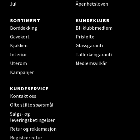
Jul
Åpenhetsloven
Sjøfartsgata 2, 7714 Steinkjer
Åpent i dag 10-20
SORTIMENT
KUNDEKLUBB
0 i butikk
Borddekking
Bli klubbmedlem
Gavekort
Prisløfte
Velg
Kjøkken
Glassgaranti
Interiør
Tallerkengaranti
Uterom
Medlemsvilkår
Leirvik - Stord
Kampanjer
Torgbakken 2, 5401 Stord
KUNDESERVICE
Åpent i dag 10-17
Kontakt oss
Ofte stilte spørsmål
0 i butikk
Salgs- og
leveringsbetingelser
Velg
Retur og reklamasjon
Registrer retur