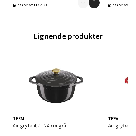
Velg
Kan sendes til butikk
Kan sendes til b
Trondheim - Sirkus Shopping
Lignende produkter
Falkenborgveien 5, 7044 Trondheim
Åpent i dag 09-21
0 i butikk
Velg
Ski - Thon Senter Ski
TEFAL
TEFAL
Ski Storsenter, Jernbanesvingen 6, 1400 Ski
Air gryte 4,7L 24 cm grå
Air gryte 4
Åpent i dag 10-21