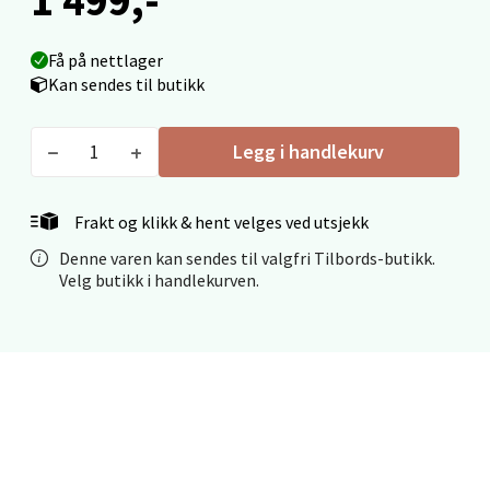
Mo i Rana - Thon Senter Mo i Rana
Få på nettlager
Kan sendes til butikk
Fridtjof Nansensgate 22, 8622 Mo i Rana
Åpent i dag 09-19
0 i butikk
Legg i handlekurv
Velg
Frakt og klikk & hent velges ved utsjekk
Denne varen kan sendes til valgfri Tilbords-butikk.
Velg butikk i handlekurven.
Ålesund - Thon Senter Moa
Langelandsvegen 25, 6010 Ålesund
Åpent i dag 10-20
0 i butikk
Velg