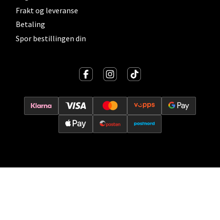
Frakt og leveranse
Oslo - Thon Senter Storo
Betaling
Spor bestillingen din
Vitaminveien 7 - 9, 0485 Oslo
Åpent i dag 10-21
0 i butikk
Velg
Lillehammer - Strandtorget
Strandtorget, 2609 Lillehammer
Åpent i dag 09-20
0 i butikk