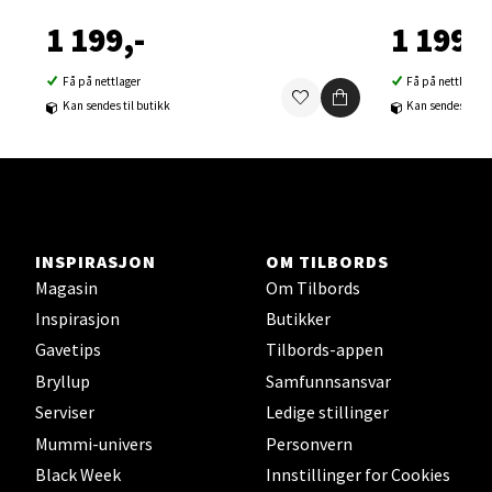
0 i butikk
1 199,-
1 199,-
Velg
Få på nettlager
Få på nettlager
Kan sendes til butikk
Kan sendes til b
Sortland - Sortland Storsenter
Strangata 26, 8400 Sortland
INSPIRASJON
OM TILBORDS
Åpent i dag 10-19
Magasin
Om Tilbords
0 i butikk
Inspirasjon
Butikker
Gavetips
Tilbords-appen
Velg
Bryllup
Samfunnsansvar
Serviser
Ledige stillinger
Mummi-univers
Personvern
Steinkjer - Thon Senter Steinkjer
Black Week
Innstillinger for Cookies