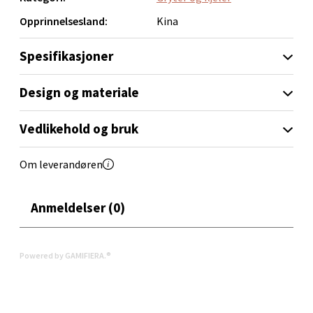
Aunasenteret, Sunndalsvegen 3, 7340 Oppdal
matlaging av ulike retter med lethed.
Opprinnelsesland:
Kina
Åpent i dag 10-19
0 i butikk
Spesifikasjoner
Velg
Design og materiale
Vedlikehold og bruk
Orkanger - Thon Senter Orkanger
Om leverandøren
Thon Senter Orkanger, Orkdalsveien 113, 7300
Orkanger
Anmeldelser (0)
Åpent i dag 09-20
0 i butikk
Powered by GAMIFIERA.®
Velg