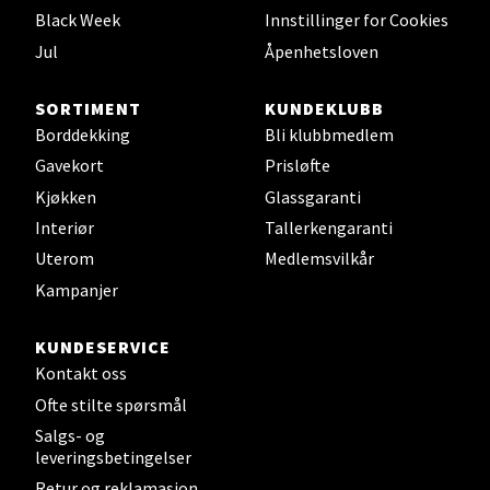
Black Week
Innstillinger for Cookies
Velg
Jul
Åpenhetsloven
SORTIMENT
KUNDEKLUBB
Borddekking
Bli klubbmedlem
Leirvik - Stord
Gavekort
Prisløfte
Kjøkken
Glassgaranti
Torgbakken 2, 5401 Stord
Interiør
Tallerkengaranti
Åpent i dag 10-17
Uterom
Medlemsvilkår
0 i butikk
Kampanjer
Velg
KUNDESERVICE
Kontakt oss
Ofte stilte spørsmål
Oslo - Thon Senter Storo
Salgs- og
leveringsbetingelser
Vitaminveien 7 - 9, 0485 Oslo
Retur og reklamasjon