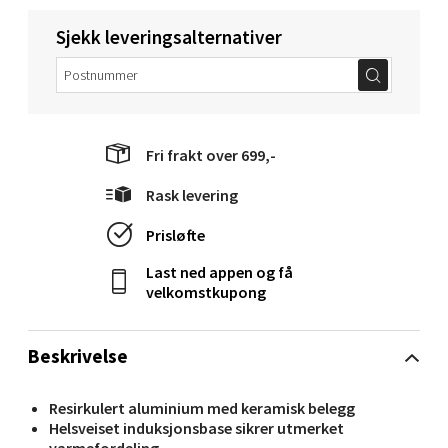
Molde - Moldetorget
Sjekk leveringsalternativer
Torget 1, 6413 Molde
Åpent i dag 10-20
0 i butikk
Fri frakt over 699,-
Velg
Rask levering
Prisløfte
Narvik - Thon Senter Malmporten
Last ned appen og få
velkomstkupong
Bolagsgata 1, 8514 Narvik
Åpent i dag 10-20
Beskrivelse
0 i butikk
Resirkulert aluminium med keramisk belegg
Velg
Helsveiset induksjonsbase sikrer utmerket
varmefordeling