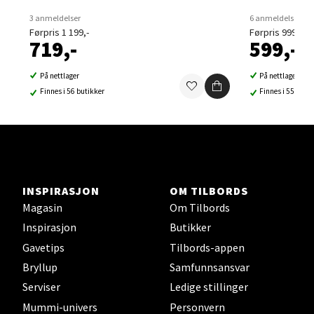
3 anmeldelser
6 anmeldelser
Førpris 1 199,-
Førpris 999,-
719,-
599,-
Sortland - Sortland Storsenter
På nettlager
På nettlager
Strangata 26, 8400 Sortland
Finnes i 56 butikker
Finnes i 55 buti
Åpent i dag 10-19
0 i butikk
Velg
INSPIRASJON
OM TILBORDS
Magasin
Om Tilbords
Inspirasjon
Butikker
Steinkjer - Thon Senter Steinkjer
Gavetips
Tilbords-appen
Sjøfartsgata 2, 7714 Steinkjer
Bryllup
Samfunnsansvar
Åpent i dag 10-20
Serviser
Ledige stillinger
0 i butikk
Mummi-univers
Personvern