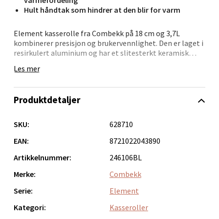
Hult håndtak som hindrer at den blir for varm
Bergen - Oasen Senter
Element kasserolle fra Combekk på 18 cm og 3,7L
kombinerer presisjon og brukervennlighet. Den er laget i
resirkulert aluminium og har et slitesterkt keramisk
Folke Bernadottes vei 52, 5147 Fyllingsdalen
belegg produsert uten PFAS. Perfekt til mindre
Åpent i dag 10-21
Les mer
porsjoner, sauser og grønnsaker.
0 i butikk
Den solide induksjonsbasen sørger for jevn
Produktdetaljer
varmefordeling og sparer energi under tilberedning.
Velg
Håndtaket er hulformet for å forbli kjølig. Kasserollen
tåler alle typer varmekilder, inkludert ovn, og kan vaskes
SKU:
628710
i oppvaskmaskin.
EAN:
8721022043890
Oppdal - Aunasenteret
Artikkelnummer:
246106BL
Merke:
Combekk
Aunasenteret, Sunndalsvegen 3, 7340 Oppdal
Åpent i dag 10-19
Serie:
Element
0 i butikk
Kategori:
Kasseroller