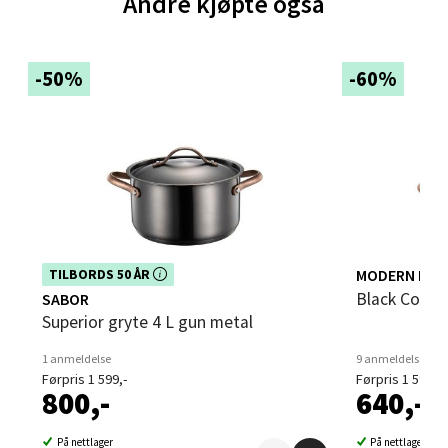
Andre kjøpte også
Brodtkorbsgate 7, 1338 Sandvika
Åpent i dag 10-21
0 i butikk
-50%
-60%
Velg
Bergen - Thon Senter Sartor
Sartorvegen 12, 5353 Straume
Dette produktet er inkludert i vår kampanje. Benytt
MODERN HOU
TILBORDS 50 ÅR
Åpent i dag 10-21
deg av rabatten i dag!
Black Coppe
SABOR
0 i butikk
Superior gryte 4 L gun metal
1 anmeldelse
9 anmeldelser
Velg
Førpris 1 599,-
Førpris 1 599,-
800,-
640,-
På nettlager
På nettlager