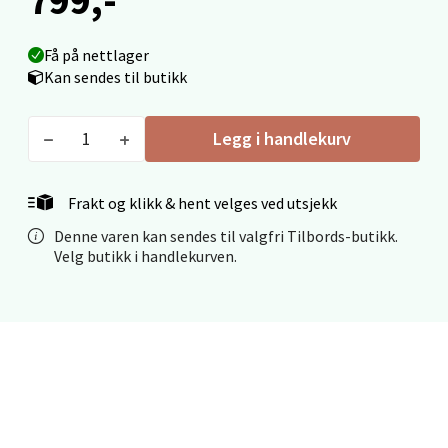
Åpent i dag 09-19
0 i butikk
Få på nettlager
Kan sendes til butikk
Velg
Legg i handlekurv
Ålesund - Thon Senter Moa
Frakt og klikk & hent velges ved utsjekk
Denne varen kan sendes til valgfri Tilbords-butikk.
Langelandsvegen 25, 6010 Ålesund
Velg butikk i handlekurven.
Åpent i dag 10-20
0 i butikk
Velg