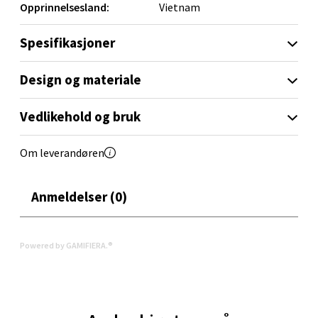
Opprinnelsesland:
Vietnam
Velg
Spesifikasjoner
Design og materiale
Orkanger - Thon Senter Orkanger
Vedlikehold og bruk
Thon Senter Orkanger, Orkdalsveien 113, 7300
Orkanger
Om leverandøren
Åpent i dag 09-20
0 i butikk
Anmeldelser (0)
Velg
Powered by GAMIFIERA.®
Sandvika - Thon Senter Sandvika