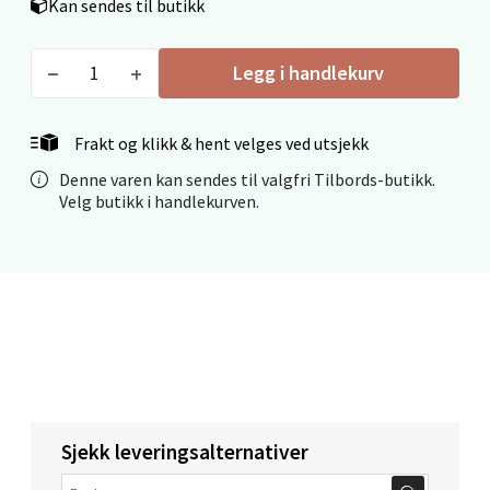
Mandal - Alti Mandal
Kan sendes til butikk
Skarvøyveien 55, 4517 Mandal
Legg i handlekurv
Åpent i dag 10-20
0 i butikk
Frakt og klikk & hent velges ved utsjekk
Velg
Denne varen kan sendes til valgfri Tilbords-butikk.
Velg butikk i handlekurven.
Mo i Rana - Thon Senter Mo i Rana
Fridtjof Nansensgate 22, 8622 Mo i Rana
Åpent i dag 09-19
0 i butikk
Sjekk leveringsalternativer
Velg