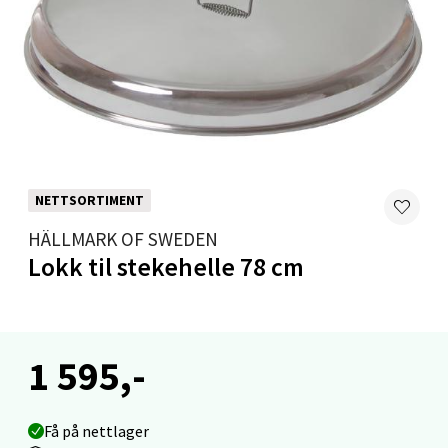
Åpent i dag 10-20
0 i butikk
Velg
Levanger - Magneten
NETTSORTIMENT
HÄLLMARK OF SWEDEN
Moafjæra 14, 7606 Levanger
Lokk til stekehelle 78 cm
Åpent i dag 10-20
0 i butikk
Velg
1 595,-
Få på nettlager