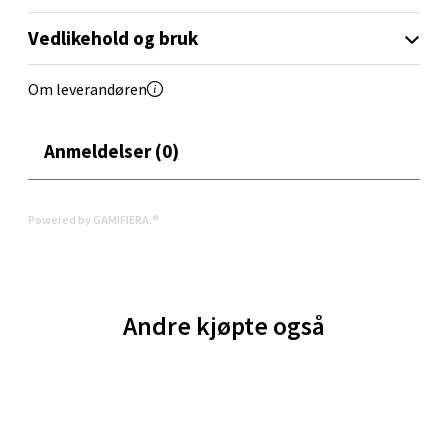
Åpent i dag 10-21
Vedlikehold og bruk
0 i butikk
Om leverandøren
Velg
Anmeldelser (0)
Oppdal - Aunasenteret
Powered by GAMIFIERA.®
Aunasenteret, Sunndalsvegen 3, 7340 Oppdal
Åpent i dag 10-19
0 i butikk
Andre kjøpte også
Velg
Orkanger - Thon Senter Orkanger