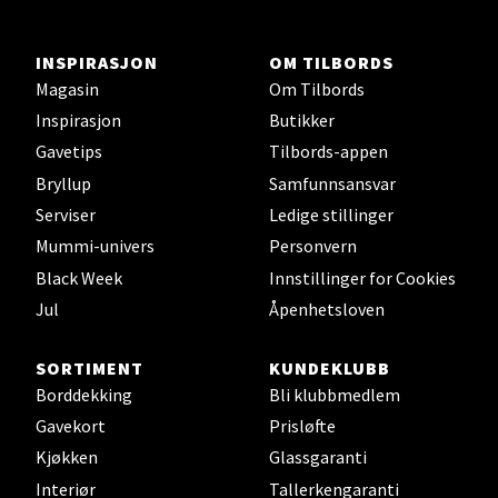
Velg
INSPIRASJON
OM TILBORDS
Magasin
Om Tilbords
Inspirasjon
Butikker
Gavetips
Tilbords-appen
Ski - Thon Senter Ski
Bryllup
Samfunnsansvar
Ski Storsenter, Jernbanesvingen 6, 1400 Ski
Serviser
Ledige stillinger
Åpent i dag 10-21
Mummi-univers
Personvern
0 i butikk
Black Week
Innstillinger for Cookies
Jul
Åpenhetsloven
Velg
SORTIMENT
KUNDEKLUBB
Borddekking
Bli klubbmedlem
Gavekort
Prisløfte
Sortland - Sortland Storsenter
Kjøkken
Glassgaranti
Interiør
Tallerkengaranti
Strangata 26, 8400 Sortland