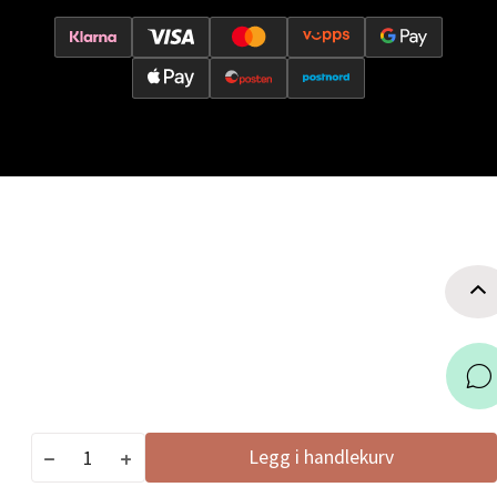
Leirvik - Stord
Torgbakken 2, 5401 Stord
Åpent i dag 10-17
0 i butikk
Velg
Oslo - Thon Senter Storo
Vitaminveien 7 - 9, 0485 Oslo
Åpent i dag 10-21
0 i butikk
Legg i handlekurv
Velg