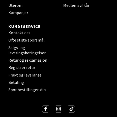
Åpent i dag 10-19
Uterom
Medlemsvilkår
Kampanjer
0 i butikk
KUNDESERVICE
Velg
Kontakt oss
Ofte stilte spørsmål
Salgs- og
Steinkjer - Thon Senter Steinkjer
leveringsbetingelser
Retur og reklamasjon
Sjøfartsgata 2, 7714 Steinkjer
Registrer retur
Åpent i dag 10-20
Frakt og leveranse
0 i butikk
Betaling
Spor bestillingen din
Velg