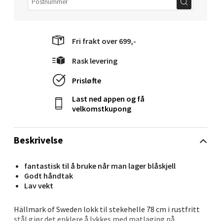
Ålesund - Thon Senter Moa
Fri frakt over 699,-
Langelandsvegen 25, 6010 Ålesund
Rask levering
Åpent i dag 10-20
Prisløfte
0 i butikk
Last ned appen og få
velkomstkupong
Velg
Beskrivelse
Molde - Moldetorget
fantastisk til å bruke når man lager blåskjell
Godt håndtak
Torget 1, 6413 Molde
Lav vekt
Åpent i dag 10-20
0 i butikk
Hällmark of Sweden lokk til stekehelle 78 cm i rustfritt
stål gjør det enklere å lykkes med matlaging på