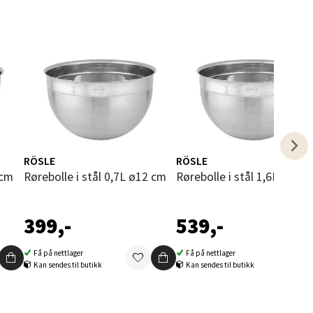
elg
RÖSLE
RÖSLE
elg
 cm
Rørebolle i stål 0,7L ø12 cm
Rørebolle i stål 1,6L ø16 
399,-
539,-
Få på nettlager
Få på nettlager
Kan sendes til butikk
Kan sendes til butikk
elg