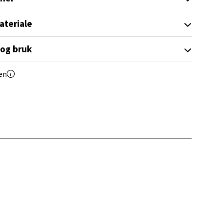
ateriale
 og bruk
elg
en
elg