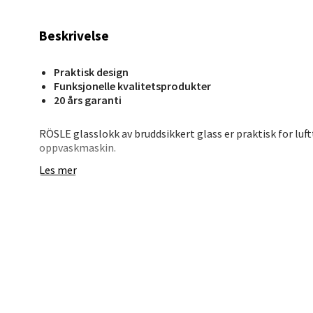
Åpent i
0 i bu
Beskrivelse
Praktisk design
Bryn
Funksjonelle kvalitetsprodukter
20 års garanti
Jupiter
Åpent i
RÖSLE glasslokk av bruddsikkert glass er praktisk for luftt
oppvaskmaskin.
0 i bu
Les mer
Stav
Madl
Madlak
Åpent i
0 i bu