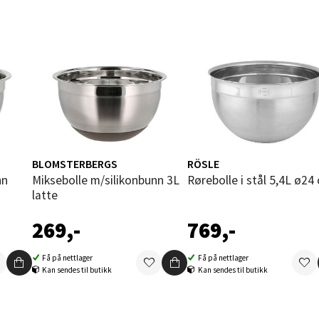
f Nansensgate 22, 8622 Mo i Rana
 dag 10-18
V
tikk
und - Thon Senter Moa
andsvegen 25, 6010 Ålesund
 dag 10-18
BLOMSTERBERGS
RÖSLE
V
Miksebolle m/silikonbunn 3L
Rørebolle i stål 5,4L ø24
tikk
latte
269,-
769,-
e - Moldetorget
Få på nettlager
Få på nettlager
Kan sendes til butikk
Kan sendes til butikk
 1, 6413 Molde
 dag 10-18
V
tikk