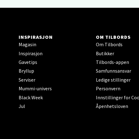
0 i bu
Berg
INSPIRASJON
OM TILBORDS
Sartor
Magasin
Om Tilbords
Åpent i
Inspirasjon
Butikker
0 i bu
Gavetips
Tilbords-appen
Bryllup
Samfunnsansvar
Serviser
Ledige stillinger
Tron
Mummi-univers
Personvern
Falken
Black Week
Innstillinger for Co
Åpent i
Jul
Åpenhetsloven
0 i bu
Ski 