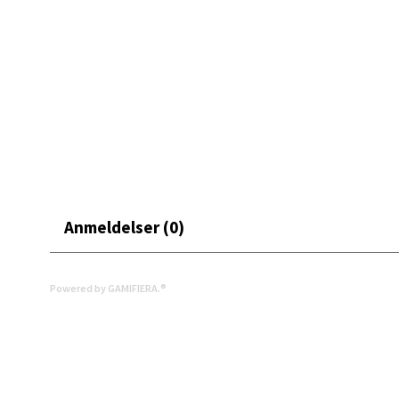
Leva
Moafjæ
Åpent i
0 i bu
Mand
Anmeldelser (0)
Skarvø
Åpent i
Powered by GAMIFIERA.®
0 i bu
Mo i