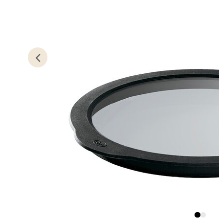
Berg
Lagune
Åpent i
0 i bu
Kris
Lillem
Åpent i
0 i bu
Oslo
Erich 