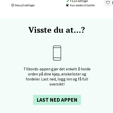
Få på nettlager
Ikke på nettlager
Kan sendes til butikk
nteret, Sunndalsvegen 3, 7340 Oppdal
 dag 10-18
V
tikk
Visste du at...?
nger - Thon Senter Orkanger
enter Orkanger, Orkdalsveien 113, 7300 Orkanger
 dag 09-18
V
tikk
Tilbords-appen gjør det enkelt å holde
orden på dine kjøp, ønskelister og
fordeler. Last ned, logg inn og få full
oversikt!
vika - Thon Senter Sandvika
LAST NED APPEN
orbsgate 7, 1338 Sandvika
 dag 09-19
V