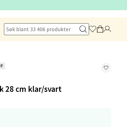
elg
elg
NT
k 28 cm klar/svart
elg
,-