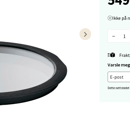
en - Thon Senter Lagunen
Ikke på 
veien 1, 5239 Bergen
 dag 10-18
V
tikk
Frakt
tiansand - Markens
Varsle meg 
arkens markensgate 25B, 4611 Kristiansand
 dag 10-17
V
tikk
Dette nettstedet
 - Linderud
Mogensøns vei 38, 0594 Oslo