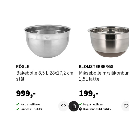
Fridtjo
Åpent i
0 i bu
Åles
Langel
Åpent i
RÖSLE
BLOMSTERBERGS
Bakebolle 8,5 L 28x17,2 cm
Miksebolle m/silikonbunn
0 i bu
stål
1,5L latte
999,-
199,-
Mold
Få på nettlager
Få på nettlager
Finnes i 1 butikk
Kan sendes til butikk
Torget
Åpent i
0 i bu