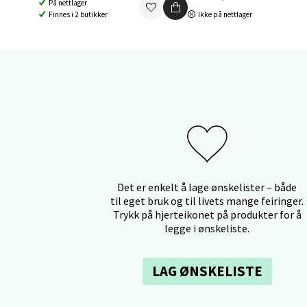
På nettlager
Finnes i 2 butikker
Ikke på nettlager
Aunase
Åpent i
0 i bu
Orka
Thon S
Åpent i
0 i bu
Det er enkelt å lage ønskelister – både
til eget bruk og til livets mange feiringer.
Trykk på hjerteikonet på produkter for å
legge i ønskeliste.
Sand
LAG ØNSKELISTE
Brodtk
Åpent i