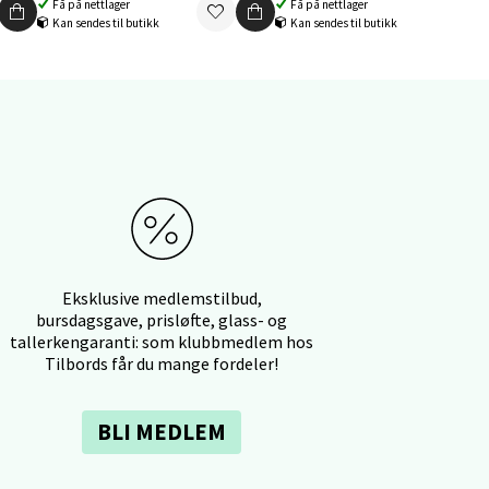
Få på nettlager
Få på nettlager
Kan sendes til butikk
Kan sendes til butikk
elg
elg
Eksklusive medlemstilbud,
bursdagsgave, prisløfte, glass- og
tallerkengaranti: som klubbmedlem hos
Tilbords får du mange fordeler!
BLI MEDLEM
elg