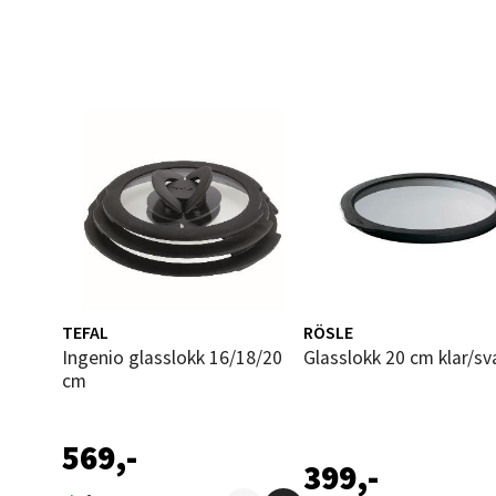
Narv
Bolags
Åpent i
0 i bu
Berg
TEFAL
RÖSLE
Folke B
Åpent i
Ingenio glasslokk 16/18/20
Glasslokk 20 cm klar/sv
cm
0 i bu
569,-
399,-
Oppd