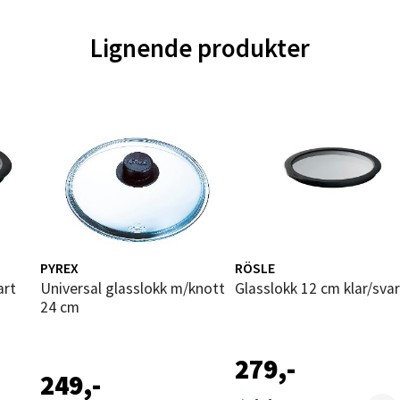
Lignende produkter
ik - Thon Senter Malmporten
gata 1, 8514 Narvik
 dag 10-18
V
tikk
en - Oasen Senter
PYREX
RÖSLE
ernadottes vei 52, 5147 Fyllingsdalen
 dag 10-18
art
Universal glasslokk m/knott
Glasslokk 12 cm klar/sva
V
24 cm
tikk
279,-
249,-
al - Aunasenteret