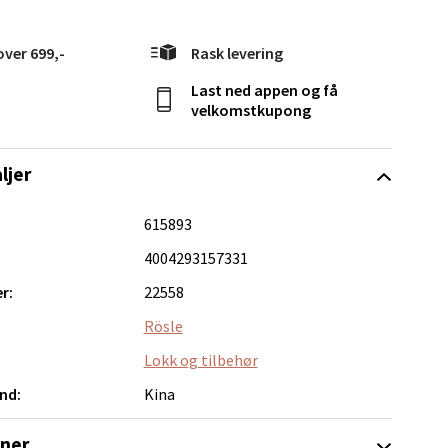
elg
over 699,-
Rask levering
Last ned appen og få
velkomstkupong
ljer
elg
615893
4004293157331
r:
22558
Rösle
Lokk og tilbehør
nd:
Kina
Vel
g
oner