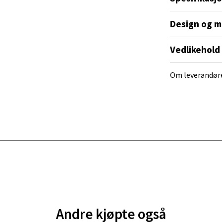
Design og m
nger - Magneten
Vedlikehold
ra 14, 7606 Levanger
 dag 10-18
V
Om leverandør
tikk
al - Alti Mandal
yveien 55, 4517 Mandal
 dag 10-18
V
tikk
 Rana - Thon Senter Mo i Rana
Andre kjøpte også