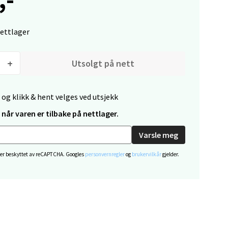
nettlager
elg
Utsolgt på nett
 og klikk & hent velges ved utsjekk
når varen er tilbake på nettlager.
Varsle meg
elg
 er beskyttet av reCAPTCHA. Googles
personvernregler
og
brukervilkår
gjelder.