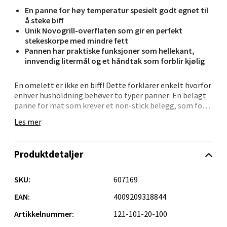
En panne for høy temperatur spesielt godt egnet til
0 i butikk
å steke biff
Unik Novogrill-overflaten som gir en perfekt
stekeskorpe med mindre fett
Velg
Pannen har praktiske funksjoner som hellekant,
innvendig litermål og et håndtak som forblir kjølig
En omelett er ikke en biff! Dette forklarer enkelt hvorfor
Kristiansand - Markens
enhver husholdning behøver to typer panner: En belagt
panne for mat som krever et non-stick belegg, som for
eksempel egg eller fisk, og en stålpanne for mat som
Lillemarkens markensgate 25B, 4611 Kristiansand
Les mer
krever steking på veldig høy varme, som for eksempel
Åpent i dag 09-18
biff. Dette er en panne for HØY temperatur spesielt godt
0 i butikk
egnet til å steke biff: Crispy Steelux stekepanne i
Produktdetaljer
rustfritt stål.Fissler har utviklet den perfekte
stekepanne for biff og annet mat som krever ekstra høy
Velg
temperatur, noe som er nødvendig for å skape en
SKU:
607169
«Maillardreaksjon» som gir en god stekeskorpe og
karamellisering. Med den unike Novogrill-overflaten vil
EAN:
4009209318844
du oppleve å få en perfekt stekeskorpe med mindre fett.
Artikkelnummer:
121-101-20-100
Den vaffelformede overflaten sørger for at biffen blir
Oslo - Linderud
liggende over oljen/fettet, på samme måte som på en