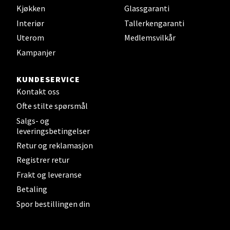
Kjøkken
Glassgaranti
Interiør
Tallerkengaranti
Velg
Uterom
Medlemsvilkår
Kampanjer
Mandal - Alti Mandal
KUNDESERVICE
Kontakt oss
Skarvøyveien 55, 4517 Mandal
Ofte stilte spørsmål
Åpent i dag 10-20
Salgs- og
0 i butikk
leveringsbetingelser
Retur og reklamasjon
Velg
Registrer retur
Frakt og leveranse
Betaling
Spor bestillingen din
Mo i Rana - Thon Senter Mo i Rana