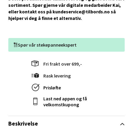
sortiment. Spør gjerne vår digitale medarbeider Kai,
Velg
eller kontakt oss på kundeservice@tilbords.no så
hjelper vi deg å ﬁnne et alternativ.
Stavanger og Sandnes - Kvadrat
Spør vår
stekepanneekspert
Gamle Stokkavei 1, 4313 Sandnes
Åpent i dag 10-21
Fri frakt over 699,-
0 i butikk
Rask levering
Velg
Prisløfte
Last ned appen og få
velkomstkupong
Bergen - Thon Senter Lagunen
Beskrivelse
Laguneveien 1, 5239 Bergen
Åpent i dag 10-21