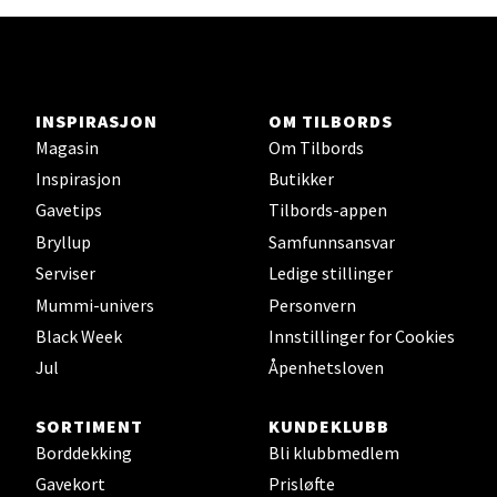
gjøre matlaging til en unik og behagelig begivenhet.
Fokus på detaljer gjennom hele produksjonen sikrer at
Stavanger og Sandnes - Thon
Fissler kan garantere den høyeste standarden på alle
produkter som bærer navnet Fissler.
Senter Madla
INSPIRASJON
OM TILBORDS
Madlakrossen nr 9, 4042 Stavanger
Magasin
Om Tilbords
Åpent i dag 10-20
Inspirasjon
Butikker
0 i butikk
Gavetips
Tilbords-appen
Bryllup
Samfunnsansvar
Velg
Serviser
Ledige stillinger
Mummi-univers
Personvern
Black Week
Innstillinger for Cookies
Jul
Åpenhetsloven
Levanger - Magneten
SORTIMENT
KUNDEKLUBB
Moafjæra 14, 7606 Levanger
Borddekking
Bli klubbmedlem
Åpent i dag 10-20
Gavekort
Prisløfte
0 i butikk