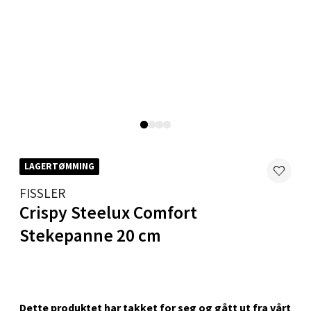
Karmsund - Thon Senter Oasen
Austbøvegen 16, 5542 Karmsund
Åpent i dag 10-20
0 i butikk
Velg
LAGERTØMMING
FISSLER
Stavanger og Sandnes - Kilden
Crispy Steelux Comfort
Senter
Stekepanne 20 cm
Gartnerveien 16, 4016 Stavanger
Åpent i dag 10-20
0 i butikk
Dette produktet har takket for seg og gått ut fra vårt