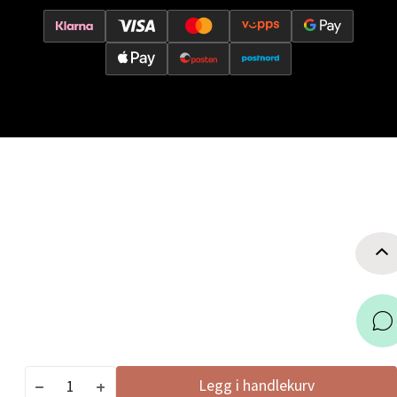
0 i butikk
Velg
Oslo - Tveita Senter
Tveita Senter, 0671 Oslo
Åpent i dag 09-19
0 i butikk
Velg
Bergen - Wallendahl
Legg i handlekurv