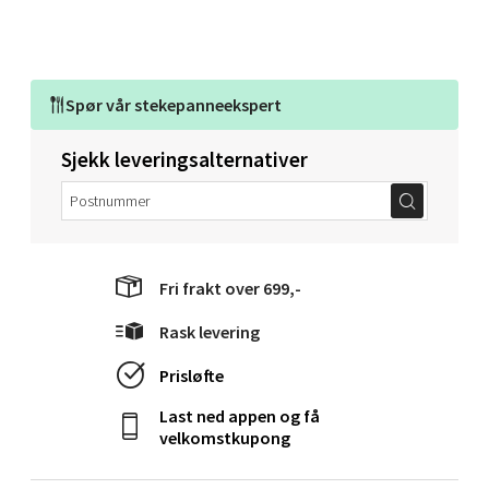
Orkanger - Thon Senter Orkanger
Spør vår
stekepanneekspert
Thon Senter Orkanger, Orkdalsveien 113, 7300
Orkanger
Sjekk leveringsalternativer
Åpent i dag 09-18
0 i butikk
Velg
Fri frakt over 699,-
Rask levering
Sandvika - Thon Senter Sandvika
Prisløfte
Last ned appen og få
Brodtkorbsgate 7, 1338 Sandvika
velkomstkupong
Åpent i dag 09-19