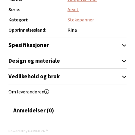
Falkenborgveien 5, 7044 Trondheim
Åpent i dag 09-20
Serie:
Arvet
0 i butikk
Kategori:
Stekepanner
Opprinnelsesland:
Kina
Velg
Spesifikasjoner
Design og materiale
Ski - Thon Senter Ski
Vedlikehold og bruk
Ski Storsenter, Jernbanesvingen 6, 1400 Ski
Åpent i dag 10-19
Om leverandøren
0 i butikk
Anmeldelser (0)
Velg
Powered by GAMIFIERA.®