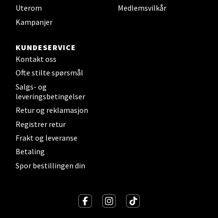
Velg
Uterom
Medlemsvilkår
Kampanjer
KUNDESERVICE
Fredrikstad - Torvbyen
Kontakt oss
Ofte stilte spørsmål
Brochsgate 8, 1607 Fredrikstad
Salgs- og
Åpent i dag 10-18
leveringsbetingelser
0 i butikk
Retur og reklamasjon
Registrer retur
Velg
Frakt og leveranse
Betaling
Spor bestillingen din
Lørenskog - Thon Senter Triaden
Gamleveien 88, 1461 Lørenskog
Åpent i dag 10-19