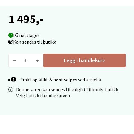
Bergen - Oasen Senter
1 495,-
Folke Bernadottes vei 52, 5147 Fyllingsdalen
Åpent i dag 10-18
0 i butikk
På nettlager
Kan sendes til butikk
Velg
Legg i handlekurv
Oppdal - Aunasenteret
Frakt og klikk & hent velges ved utsjekk
Denne varen kan sendes til valgfri Tilbords-butikk.
Aunasenteret, Sunndalsvegen 3, 7340 Oppdal
Velg butikk i handlekurven.
Åpent i dag 10-18
0 i butikk
Velg