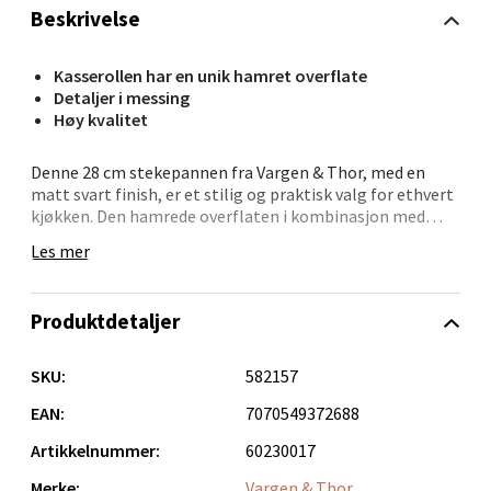
0 i butikk
Beskrivelse
Velg
Kasserollen har en unik hamret overflate
Detaljer i messing
Høy kvalitet
Bergen - Thon Senter Sartor
Denne 28 cm stekepannen fra Vargen & Thor, med en
matt svart finish, er et stilig og praktisk valg for ethvert
kjøkken. Den hamrede overflaten i kombinasjon med
Sartorvegen 12, 5353 Straume
messingdetaljer gir et sofistikert preg.
Åpent i dag 10-18
Les mer
0 i butikk
Belegget på stekepannen sikrer en jevn og effektiv
steking, slik at du oppnår perfekte resultater hver gang.
Produktdetaljer
Pannen er designet for enkel rengjøring og tåler
Velg
oppvaskmaskin opp til 45°, noe som gjør den svært
brukervennlig. Håndtaket, som er 21,5 cm langt, gir et
SKU:
582157
godt og behagelig grep.
EAN:
7070549372688
For en helhetlig stil på kjøkkenet, kan denne
Trondheim - Sirkus Shopping
Artikkelnummer:
60230017
stekepannen matches med andre produkter fra Vargen &
Thor.
Merke:
Vargen & Thor