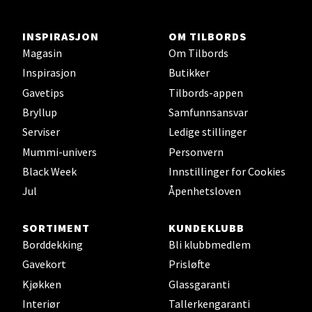
Jessheim - Thon Senter Jessheim
INSPIRASJON
OM TILBORDS
Storgata 6, 2050 Jessheim
Magasin
Om Tilbords
Åpent i dag 10-19
Inspirasjon
Butikker
0 i butikk
Gavetips
Tilbords-appen
Bryllup
Samfunnsansvar
Velg
Serviser
Ledige stillinger
Mummi-univers
Personvern
Black Week
Innstillinger for Cookies
Kristiansand - Thon
Jul
Åpenhetsloven
Sørlandssenteret
SORTIMENT
KUNDEKLUBB
Barstølveien 31, 4636 Kristiansand
Borddekking
Bli klubbmedlem
Åpent i dag 10-19
Gavekort
Prisløfte
0 i butikk
Kjøkken
Glassgaranti
Interiør
Tallerkengaranti