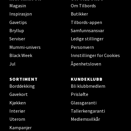
Magasin
Om Tilbords
0 i butikk
Inspirasjon
Butikker
Gavetips
Tilbords-appen
Velg
Bryllup
Samfunnsansvar
Serviser
Ledige stillinger
Mummi-univers
Personvern
Oslo - Thon Senter Storo
Black Week
Innstillinger for Cookies
Jul
Åpenhetsloven
Vitaminveien 7 - 9, 0485 Oslo
Åpent i dag 10-21
SORTIMENT
KUNDEKLUBB
0 i butikk
Borddekking
Bli klubbmedlem
Gavekort
Prisløfte
Velg
Kjøkken
Glassgaranti
Interiør
Tallerkengaranti
Uterom
Medlemsvilkår
Kampanjer
Lillehammer - Strandtorget