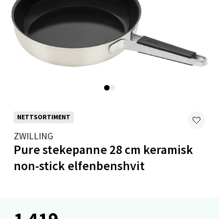
0 i butikk
Velg
Mo i Rana - Thon Senter Mo i Rana
Fridtjof Nansensgate 22, 8622 Mo i Rana
NETTSORTIMENT
Åpent i dag 09-19
ZWILLING
0 i butikk
Pure stekepanne 28 cm keramisk
non-stick elfenbenshvit
Velg
Ålesund - Thon Senter Moa
1 419,-