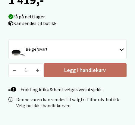
Langelandsvegen 25, 6010 Ålesund
Åpent i dag 10-20
Få på nettlager
Kan sendes til butikk
0 i butikk
Velg
Beige/svart
Legg i handlekurv
Molde - Moldetorget
Torget 1, 6413 Molde
Frakt og klikk & hent velges ved utsjekk
Åpent i dag 10-20
Denne varen kan sendes til valgfri Tilbords-butikk.
0 i butikk
Velg butikk i handlekurven.
Velg