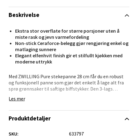
Velg
Beskrivelse
Ekstra stor overflate for større porsjoner uten å
Oppdal - Aunasenteret
miste rask og jevn varmefordeling
Non-stick Ceraforce‑belegg gjør rengjøring enkel og
Aunasenteret, Sunndalsvegen 3, 7340 Oppdal
matlaging sunnere
Åpent i dag 10-19
Elegant elfenhvit finish gir et stilfullt kjøkken med
moderne uttrykk
0 i butikk
Med ZWILLING Pure stekepanne 28 cm får du en robust
Velg
og funksjonell panne som gjør det enkelt å lage alt fra
sprø grønnsaker til saftige biffstykker. Den 3-lags
stålkonstruksjonen gir jevn varmefordeling over hele
Les mer
flaten, og den store størrelsen passer perfekt til
familiemiddager.
Orkanger - Thon Senter Orkanger
Produktdetaljer
Pannen er utstyrt med Ceraforce keramisk non-stick-
belegg som gjør at maten slipper lett og overflaten
Thon Senter Orkanger, Orkdalsveien 113, 7300
holder seg ren uten mye innsats. Det ergonomiske
Orkanger
SKU:
633797
håndtaket er sveiset for ekstra sikkerhet og holder seg