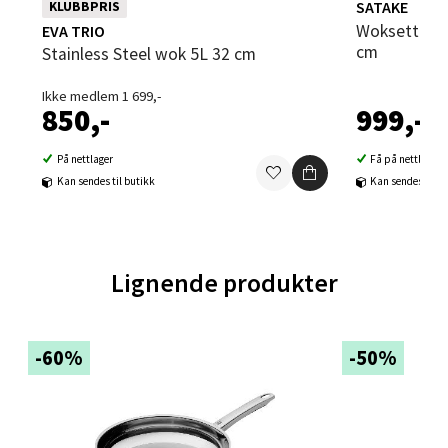
SATAKE
KLUBBPRIS
Woksett karbonstål med redskap 32
EVA TRIO
cm
Stainless Steel wok 5L 32 cm
Ski - Thon Senter Ski
Ikke medlem 1 699,-
Ski Storsenter, Jernbanesvingen 6, 1400 Ski
850,-
999,-
Åpent i dag 10-21
På nettlager
Få på nettlager
0 i butikk
Kan sendes til butikk
Kan sendes til b
Velg
Lignende produkter
Sortland - Sortland Storsenter
-60%
-50%
Strangata 26, 8400 Sortland
Åpent i dag 10-19
0 i butikk