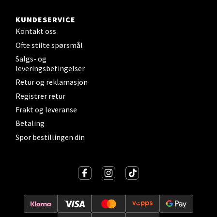
Strandtorget, 2609 Lillehammer
KUNDESERVICE
Åpent i dag 09-20
Kontakt oss
Ofte stilte spørsmål
0 i butikk
Salgs- og
leveringsbetingelser
Velg
Retur og reklamasjon
Registrer retur
Frakt og leveranse
Strømmen - Thon Senter Strømmen
Betaling
Spor bestillingen din
Støperivn. 5, 2010 Strømmen
Åpent i dag 10-21
0 i butikk
Velg