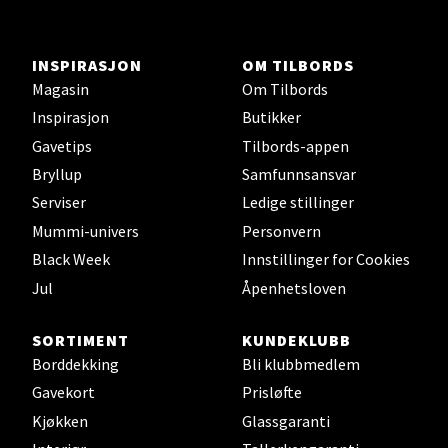
Oslo - Thon Senter Storo
INSPIRASJON
OM TILBORDS
Vitaminveien 7 - 9, 0485 Oslo
Magasin
Om Tilbords
Åpent i dag 10-21
Inspirasjon
Butikker
0 i butikk
Gavetips
Tilbords-appen
Bryllup
Samfunnsansvar
Velg
Serviser
Ledige stillinger
Mummi-univers
Personvern
Black Week
Innstillinger for Cookies
Jul
Åpenhetsloven
Lillehammer - Strandtorget
SORTIMENT
KUNDEKLUBB
Strandtorget, 2609 Lillehammer
Borddekking
Bli klubbmedlem
Åpent i dag 09-20
Gavekort
Prisløfte
0 i butikk
Kjøkken
Glassgaranti