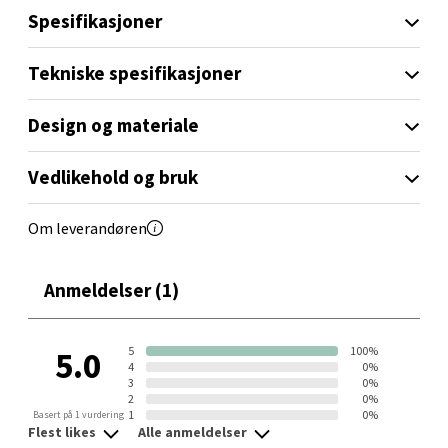
• Flip-up stativ for rundstykker og croissanter
Spesifikasjoner
• Stoppknapp og varmhold
Sandvika - Thon Senter Sandvika
• Uttakbart smulebrett
Tekniske spesifikasjoner
• Effekt: 800W
Brodtkorbsgate 7, 1338 Sandvika
Praktisk funksjon i et diskret og tidløst design.
Åpent i dag 10-21
Design og materiale
0 i butikk
Vedlikehold og bruk
Velg
Om leverandøren
Anmeldelser (1)
Bergen - Thon Senter Sartor
Sartorvegen 12, 5353 Straume
5
100%
5.0
4
0%
Åpent i dag 10-21
3
0%
2
0%
0 i butikk
1
0%
Basert på 1 vurdering
Flest likes
Alle anmeldelser