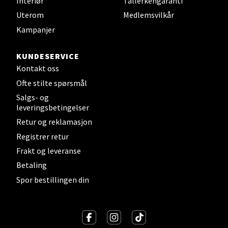
Interiør
Tallerkengaranti
Velg
Uterom
Medlemsvilkår
Kampanjer
Strømmen - Thon Senter Strømmen
KUNDESERVICE
Kontakt oss
Støperivn. 5, 2010 Strømmen
Ofte stilte spørsmål
Åpent i dag 10-21
Salgs- og
0 i butikk
leveringsbetingelser
Retur og reklamasjon
Velg
Registrer retur
Frakt og leveranse
Betaling
Spor bestillingen din
Sunndalsøra - Alti Sunndal
Alti Sunndal, Sunndalsveien 17, 6600 Sunndalsøra
Åpent i dag 10-19