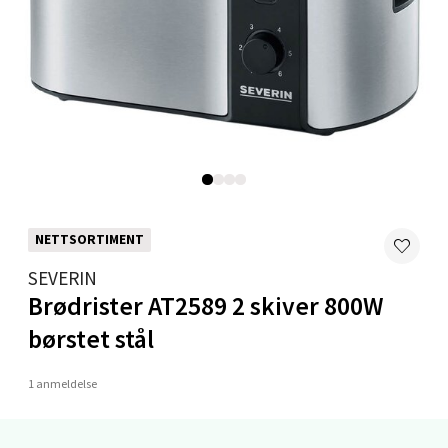
Mo i Rana - Thon Senter Mo i Rana
Fridtjof Nansensgate 22, 8622 Mo i Rana
Åpent i dag 09-19
0 i butikk
Velg
NETTSORTIMENT
SEVERIN
Ålesund - Thon Senter Moa
Brødrister AT2589 2 skiver 800W
børstet stål
Langelandsvegen 25, 6010 Ålesund
Åpent i dag 10-20
1 anmeldelse
0 i butikk