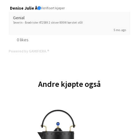
Velg
Denise Julie Å
Verifisert kjøper
Genial
Severin - Brødrister AT2589 2 skiver 800W børstet stål
5 mo. ago
Trondheim - Sirkus Shopping
0 likes
Falkenborgveien 5, 7044 Trondheim
Powered by GAMIFIERA.®
Åpent i dag 09-21
0 i butikk
Andre kjøpte også
Velg
Ski - Thon Senter Ski
Ski Storsenter, Jernbanesvingen 6, 1400 Ski
Åpent i dag 10-21