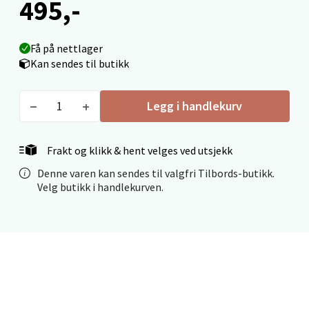
Velg
495,-
Få på nettlager
Kan sendes til butikk
Molde - Moldetorget
Torget 1, 6413 Molde
Legg i handlekurv
Åpent i dag 10-20
0 i butikk
Frakt og klikk & hent velges ved utsjekk
Denne varen kan sendes til valgfri Tilbords-butikk.
Velg
Velg butikk i handlekurven.
Narvik - Thon Senter Malmporten
Bolagsgata 1, 8514 Narvik
Åpent i dag 10-20