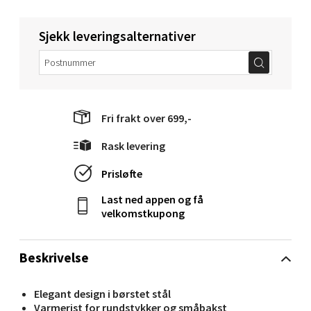
0 i butikk
Sjekk leveringsalternativer
Velg
Bergen - Oasen Senter
Fri frakt over 699,-
Folke Bernadottes vei 52, 5147 Fyllingsdalen
Rask levering
Åpent i dag 10-21
Prisløfte
0 i butikk
Last ned appen og få
velkomstkupong
Velg
Beskrivelse
Oppdal - Aunasenteret
Elegant design i børstet stål
Varmerist for rundstykker og småbakst