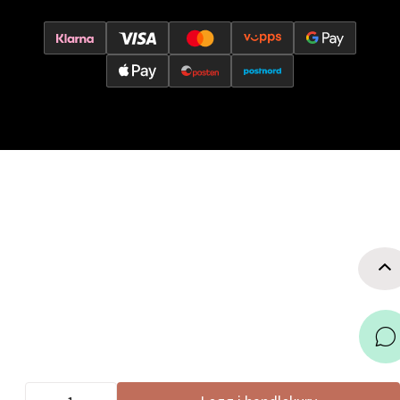
0 i butikk
Velg
Jessheim - Thon Senter Jessheim
Storgata 6, 2050 Jessheim
Åpent i dag 10-21
0 i butikk
Velg
Kristiansand - Thon