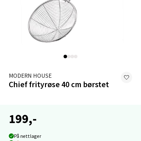
Velg
Oslo - Linderud
Erich Mogensøns vei 38, 0594 Oslo
Åpent i dag 10-21
4 i butikk
MODERN HOUSE
Velg
Chief frityrøse 40 cm børstet
Bryne/Jæren - M44
199,-
Jupiterveien 2, 4340 Bryne
Åpent i dag 10-20
På nettlager