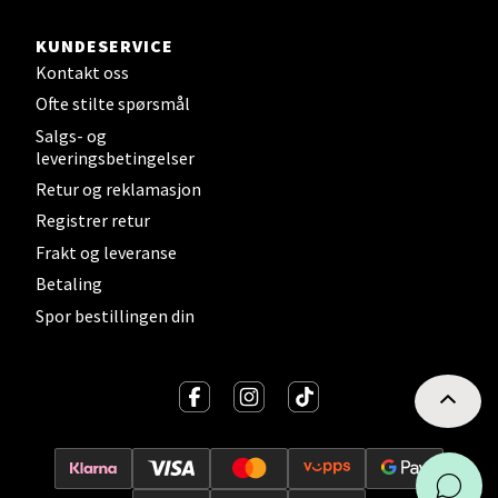
KUNDESERVICE
Velg
Kontakt oss
Ofte stilte spørsmål
Salgs- og
leveringsbetingelser
Sandvika - Thon Senter Sandvika
Retur og reklamasjon
Brodtkorbsgate 7, 1338 Sandvika
Registrer retur
Åpent i dag 10-21
Frakt og leveranse
3 i butikk
Betaling
Spor bestillingen din
Velg
Bergen - Thon Senter Sartor