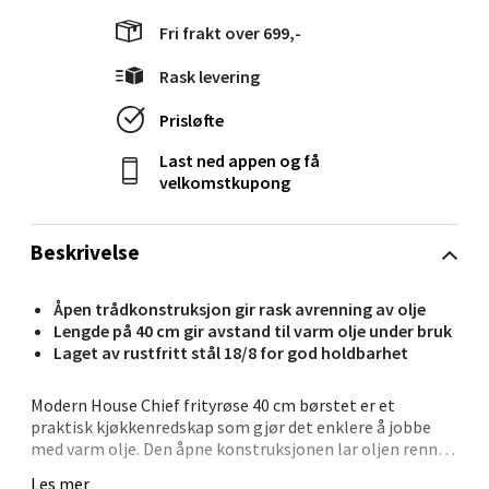
Levanger - Magneten
Fri frakt over 699,-
Moafjæra 14, 7606 Levanger
Rask levering
Åpent i dag 10-20
7 i butikk
Prisløfte
Last ned appen og få
Velg
velkomstkupong
Beskrivelse
Mandal - Alti Mandal
Åpen trådkonstruksjon gir rask avrenning av olje
Lengde på 40 cm gir avstand til varm olje under bruk
Skarvøyveien 55, 4517 Mandal
Laget av rustfritt stål 18/8 for god holdbarhet
Åpent i dag 10-20
4 i butikk
Modern House Chief frityrøse 40 cm børstet er et
praktisk kjøkkenredskap som gjør det enklere å jobbe
med varm olje. Den åpne konstruksjonen lar oljen renne
Velg
raskt av, slik at maten får riktig resultat.
Les mer