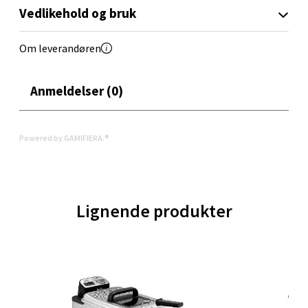
9 i butikk
Vedlikehold og bruk
Velg
Om leverandøren
Anmeldelser (0)
Molde - Moldetorget
Powered by GAMIFIERA.®
Torget 1, 6413 Molde
Åpent i dag 10-20
7 i butikk
Lignende produkter
Velg
Narvik - Thon Senter