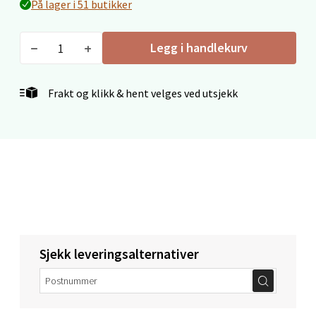
På lager i 51 butikker
6 i butikk
Legg i handlekurv
Velg
Frakt og klikk & hent velges ved utsjekk
Stavanger og Sandnes - Thon
Senter Madla
Madlakrossen nr 9, 4042 Stavanger
Åpent i dag 10-20
12 i butikk
Velg
Sjekk leveringsalternativer