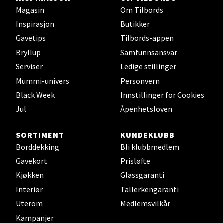
Magasin
Om Tilbords
Inspirasjon
Butikker
Oppdal - Aunasenteret
Gavetips
Tilbords-appen
Bryllup
Samfunnsansvar
Aunasenteret, Sunndalsvegen 3, 7340 Oppdal
Åpent i dag 10-19
Serviser
Ledige stillinger
Mummi-univers
Personvern
6 i butikk
Black Week
Innstillinger for Cookies
Jul
Åpenhetsloven
Velg
SORTIMENT
KUNDEKLUBB
Borddekking
Bli klubbmedlem
Orkanger - Thon Senter Orkanger
Gavekort
Prisløfte
Kjøkken
Glassgaranti
Thon Senter Orkanger, Orkdalsveien 113, 7300
Interiør
Tallerkengaranti
Orkanger
Uterom
Medlemsvilkår
Åpent i dag 09-20
Kampanjer
4 i butikk