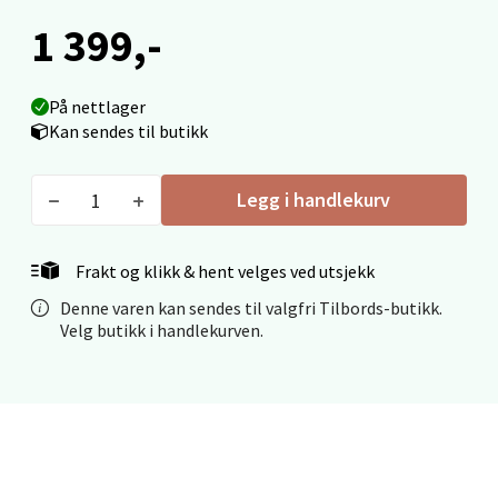
0 i butikk
1 399,-
Velg
På nettlager
Kan sendes til butikk
Ålesund - Thon Senter Moa
Legg i handlekurv
Langelandsvegen 25, 6010 Ålesund
Åpent i dag 10-18
Frakt og klikk & hent velges ved utsjekk
0 i butikk
Denne varen kan sendes til valgfri Tilbords-butikk.
Velg butikk i handlekurven.
Velg
Molde - Moldetorget