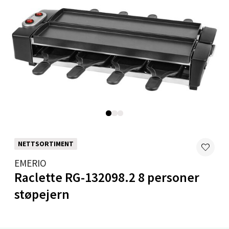
Velg
Mandal - Alti Mandal
Skarvøyveien 55, 4517 Mandal
Åpent i dag 10-18
0 i butikk
Velg
NETTSORTIMENT
EMERIO
Raclette RG-132098.2 8 personer
Mo i Rana - Thon Senter Mo i Rana
støpejern
Fridtjof Nansensgate 22, 8622 Mo i Rana
Åpent i dag 10-18