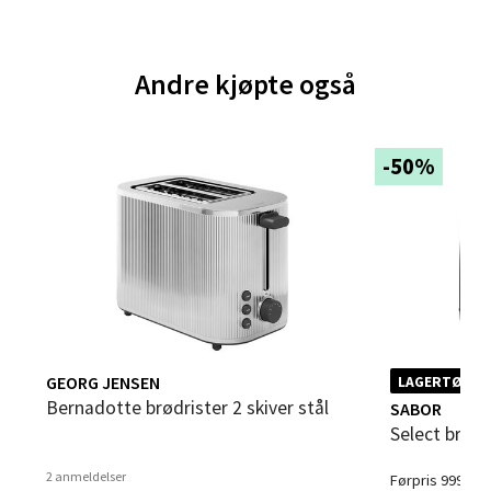
0 i butikk
Andre kjøpte også
Velg
-50%
Bergen - Thon Senter Sartor
Sartorvegen 12, 5353 Straume
Åpent i dag 10-18
0 i butikk
Velg
GEORG JENSEN
LAGERTØMMI
Bernadotte brødrister 2 skiver stål
SABOR
Select brødr
Trondheim - Sirkus Shopping
2 anmeldelser
Førpris 999,-