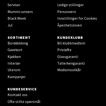
Velg
Serviser
Ledige stillinger
Mummi-univers
Personvern
Black Week
Innstillinger for Cookies
Leirvik - Stord
Jul
Åpenhetsloven
Torgbakken 2, 5401 Stord
SORTIMENT
KUNDEKLUBB
Åpent i dag 10-15
Borddekking
Bli klubbmedlem
0 i butikk
Gavekort
Prisløfte
Kjøkken
Glassgaranti
Velg
Interiør
Tallerkengaranti
Uterom
Medlemsvilkår
Kampanjer
Oslo - Thon Senter Storo
KUNDESERVICE
Kontakt oss
Vitaminveien 7 - 9, 0485 Oslo
Åpent i dag 10-19
Ofte stilte spørsmål