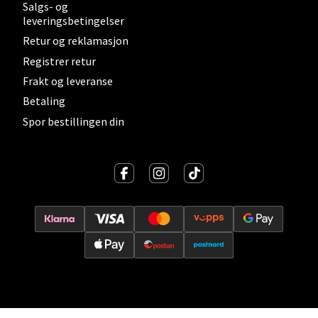
Salgs- og
0 i butikk
leveringsbetingelser
Retur og reklamasjon
Velg
Registrer retur
Frakt og leveranse
Betaling
Lillehammer - Strandtorget
Spor bestillingen din
Strandtorget, 2609 Lillehammer
Åpent i dag 09-18
0 i butikk
Velg
Strømmen - Thon Senter Strømmen