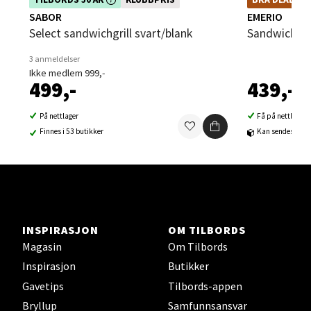
deg av rabatten i dag!
kombineres med k
SABOR
EMERIO
Sortland - Sortland Storsenter
Select sandwichgrill svart/blank
Sandwichgril
3 anmeldelser
Strangata 26, 8400 Sortland
Ikke medlem 999,-
Åpent i dag 10-16
499,-
439,-
0 i butikk
På nettlager
Få på nettlager
Finnes i 53 butikker
Kan sendes til b
Velg
Steinkjer - Thon Senter Steinkjer
INSPIRASJON
OM TILBORDS
Sjøfartsgata 2, 7714 Steinkjer
Magasin
Om Tilbords
Åpent i dag 10-18
Inspirasjon
Butikker
0 i butikk
Gavetips
Tilbords-appen
Bryllup
Samfunnsansvar