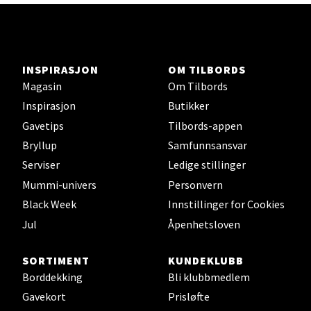
Oslo - Thon Senter Storo
Vitaminveien 7 - 9, 0485 Oslo
Åpent i dag 10-19
INSPIRASJON
OM TILBORDS
Magasin
Om Tilbords
0 i butikk
Inspirasjon
Butikker
Gavetips
Tilbords-appen
Velg
Bryllup
Samfunnsansvar
Serviser
Ledige stillinger
Mummi-univers
Personvern
Lillehammer - Strandtorget
Black Week
Innstillinger for Cookies
Jul
Åpenhetsloven
Strandtorget, 2609 Lillehammer
Åpent i dag 09-18
SORTIMENT
KUNDEKLUBB
0 i butikk
Borddekking
Bli klubbmedlem
Gavekort
Prisløfte
Velg