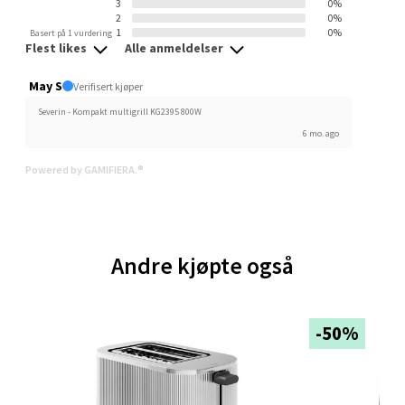
Velg
3
0%
2
0%
1
0%
Basert på 1 vurdering
Flest likes
Alle anmeldelser
May S
Trondheim - Sirkus Shopping
Verifisert kjøper
Severin - Kompakt multigrill KG2395 800W
Falkenborgveien 5, 7044 Trondheim
6 mo. ago
Åpent i dag 09-20
Powered by GAMIFIERA.®
0 i butikk
Velg
Andre kjøpte også
Ski - Thon Senter Ski
-50%
Ski Storsenter, Jernbanesvingen 6, 1400 Ski
Åpent i dag 10-19