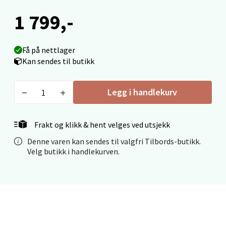
1 799,-
Molde - Moldetorget
Få på nettlager
Kan sendes til butikk
Torget 1, 6413 Molde
Åpent i dag 10-18
Legg i handlekurv
0 i butikk
Velg
Frakt og klikk & hent velges ved utsjekk
Denne varen kan sendes til valgfri Tilbords-butikk.
Velg butikk i handlekurven.
Narvik - Thon Senter Malmporten
Bolagsgata 1, 8514 Narvik
Åpent i dag 10-18
0 i butikk