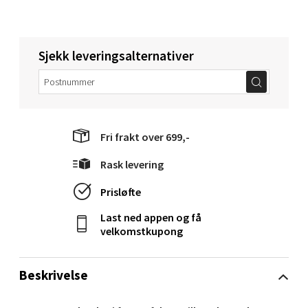
Velg
Sjekk leveringsalternativer
Bergen - Oasen Senter
Folke Bernadottes vei 52, 5147 Fyllingsdalen
Fri frakt over 699,-
Åpent i dag 10-18
Rask levering
0 i butikk
Prisløfte
Velg
Last ned appen og få
velkomstkupong
Beskrivelse
Oppdal - Aunasenteret
Aunasenteret, Sunndalsvegen 3, 7340 Oppdal