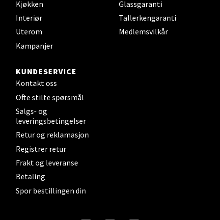
Kjøkken
Glassgaranti
Interiør
Tallerkengaranti
Uterom
Medlemsvilkår
Strømmen - Thon Senter Strømmen
Kampanjer
Støperivn. 5, 2010 Strømmen
KUNDESERVICE
Åpent i dag 10-19
Kontakt oss
0 i butikk
Ofte stilte spørsmål
Salgs- og
leveringsbetingelser
Velg
Retur og reklamasjon
Registrer retur
Frakt og leveranse
Sunndalsøra - Alti Sunndal
Betaling
Spor bestillingen din
Alti Sunndal, Sunndalsveien 17, 6600 Sunndalsøra
Åpent i dag 10-16