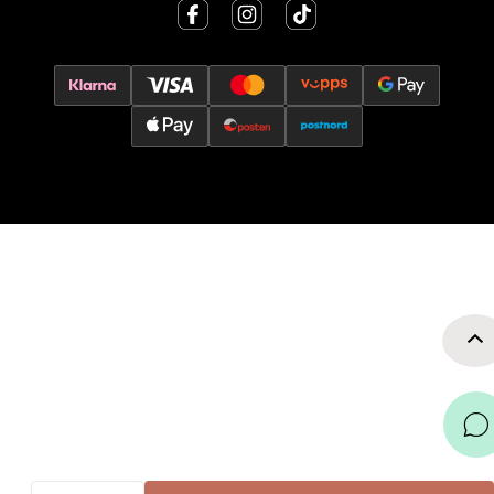
0 i butikk
Velg
Jessheim - Thon Senter Jessheim
Storgata 6, 2050 Jessheim
Åpent i dag 10-19
0 i butikk
Velg
Kristiansand - Thon
Sørlandssenteret