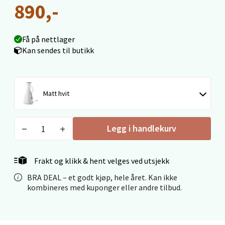
890,-
Bolagsgata 1, 8514 Narvik
Åpent i dag 10-18
Få på nettlager
0 i butikk
Kan sendes til butikk
Velg
Matt hvit
Bergen - Oasen Senter
Legg i handlekurv
Folke Bernadottes vei 52, 5147 Fyllingsdalen
Åpent i dag 10-18
Frakt og klikk & hent velges ved utsjekk
0 i butikk
BRA DEAL – et godt kjøp, hele året. Kan ikke
kombineres med kuponger eller andre tilbud.
Velg