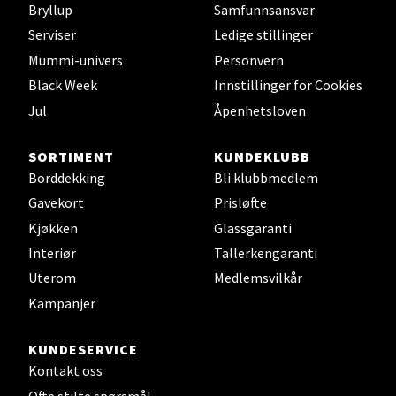
Bryllup
Samfunnsansvar
Alti Sunndal, Sunndalsveien 17, 6600 Sunndalsøra
Serviser
Ledige stillinger
Åpent i dag 10-16
Mummi-univers
Personvern
0 i butikk
Black Week
Innstillinger for Cookies
Jul
Åpenhetsloven
Velg
SORTIMENT
KUNDEKLUBB
Borddekking
Bli klubbmedlem
Gavekort
Prisløfte
Jessheim - Thon Senter Jessheim
Kjøkken
Glassgaranti
Interiør
Tallerkengaranti
Storgata 6, 2050 Jessheim
Åpent i dag 10-19
Uterom
Medlemsvilkår
Kampanjer
0 i butikk
KUNDESERVICE
Velg
Kontakt oss
Ofte stilte spørsmål