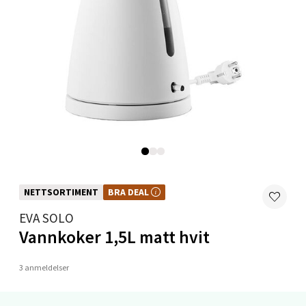
0 i butikk
Velg
Molde - Moldetorget
Torget 1, 6413 Molde
Åpent i dag 10-18
0 i butikk
NETTSORTIMENT
BRA DEAL
BRA DEAL – et godt kjøp, hele året. Kan ikke kombineres med kuponger eller
andre tilbud.
EVA SOLO
Velg
Vannkoker 1,5L matt hvit
3 anmeldelser
Narvik - Thon Senter Malmporten