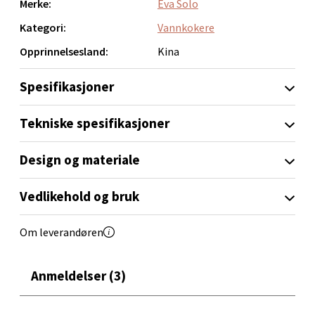
Åpent i dag 10-18
Merke:
Eva Solo
0 i butikk
Kategori:
Vannkokere
Opprinnelsesland:
Kina
Velg
Spesifikasjoner
Tekniske spesifikasjoner
Trondheim - Sirkus Shopping
Design og materiale
Falkenborgveien 5, 7044 Trondheim
Åpent i dag 09-20
Vedlikehold og bruk
0 i butikk
Om leverandøren
Velg
Anmeldelser (3)