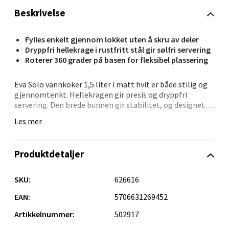
Beskrivelse
Velg
Fylles enkelt gjennom lokket uten å skru av deler
Dryppfri hellekrage i rustfritt stål gir sølfri servering
Roterer 360 grader på basen for fleksibel plassering
Sandvika - Thon Senter Sandvika
Eva Solo vannkoker 1,5 liter i matt hvit er både stilig og
Brodtkorbsgate 7, 1338 Sandvika
gjennomtenkt. Hellekragen gir presis og dryppfri
Åpent i dag 09-19
servering. Den brede bunnen gir stabilitet, og designet
gjør den ledningsfri med 360° rotasjon. Med lettavlest
0 i butikk
Les mer
vannmåler, skjult varmeelement og sikker automatisk
avslåing.
Velg
Produktdetaljer
SKU:
626616
Bergen - Thon Senter Sartor
EAN:
5706631269452
Artikkelnummer:
502917
Sartorvegen 12, 5353 Straume