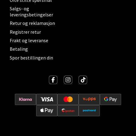
Salgs- og
leveringsbetingelser
Kristiansand - Thon
Retur og reklamasjon
Sørlandssenteret
Registrer retur
Barstølveien 31, 4636 Kristiansand
Frakt og leveranse
Åpent i dag 10-19
Betaling
0 i butikk
Spor bestillingen din
Velg
Fredrikstad - Torvbyen
Brochsgate 8, 1607 Fredrikstad
Åpent i dag 10-18
0 i butikk