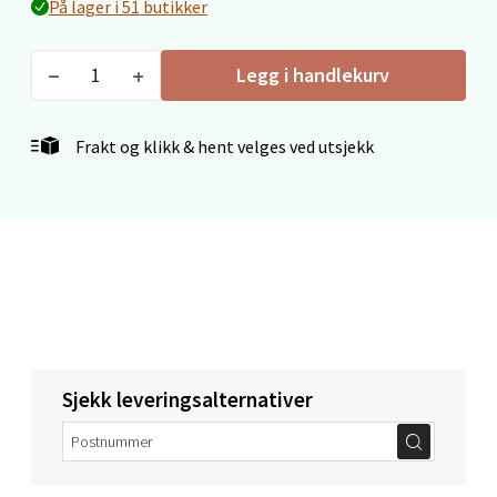
På lager i 51 butikker
Velg
Legg i handlekurv
Frakt og klikk & hent velges ved utsjekk
Mo i Rana - Thon Senter Mo i
Rana
Fridtjof Nansensgate 22, 8622 Mo i Rana
Åpent i dag 09-19
1 i butikk
Velg
Sjekk leveringsalternativer
Ålesund - Thon Senter Moa