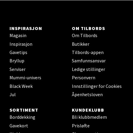
Ski - Thon Senter Ski
INSPIRASJON
OM TILBORDS
Magasin
Om Tilbords
Ski Storsenter, Jernbanesvingen 6, 1400 Ski
Inspirasjon
Butikker
Åpent i dag 10-21
Gavetips
Tilbords-appen
3 i butikk
Bryllup
Samfunnsansvar
Serviser
Ledige stillinger
Velg
Mummi-univers
Personvern
Black Week
Innstillinger for Cookies
Jul
Åpenhetsloven
Sortland - Sortland Storsenter
SORTIMENT
KUNDEKLUBB
Strangata 26, 8400 Sortland
Borddekking
Bli klubbmedlem
Åpent i dag 10-19
Gavekort
Prisløfte