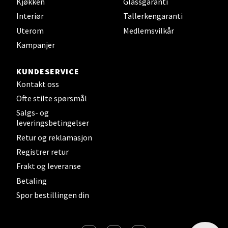
0 i butikk
Kjøkken
Glassgaranti
Interiør
Tallerkengaranti
Velg
Uterom
Medlemsvilkår
Kampanjer
KUNDESERVICE
Steinkjer - Thon Senter Steinkjer
Kontakt oss
Ofte stilte spørsmål
Sjøfartsgata 2, 7714 Steinkjer
Salgs- og
Åpent i dag 10-20
leveringsbetingelser
2 i butikk
Retur og reklamasjon
Registrer retur
Velg
Frakt og leveranse
Betaling
Spor bestillingen din
Leirvik - Stord