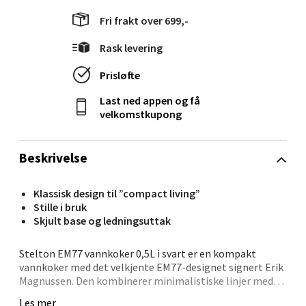
Langelandsvegen 25, 6010 Ålesund
Fri frakt over 699,-
Åpent i dag 10-20
Rask levering
2 i butikk
Prisløfte
Velg
Last ned appen og få
velkomstkupong
Beskrivelse
Molde - Moldetorget
Klassisk design til ”compact living”
Torget 1, 6413 Molde
Stille i bruk
Åpent i dag 10-20
Skjult base og ledningsuttak
2 i butikk
Stelton EM77 vannkoker 0,5L i svart er en kompakt
vannkoker med det velkjente EM77-designet signert Erik
Velg
Magnussen. Den kombinerer minimalistiske linjer med
praktiske funksjoner og passer perfekt for deg som
Les mer