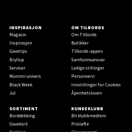
Ski - Thon Senter Ski
INSPIRASJON
OM TILBORDS
Magasin
Om Tilbords
Ski Storsenter, Jernbanesvingen 6, 1400 Ski
Inspirasjon
Butikker
Åpent i dag 10-21
Gavetips
Tilbords-appen
0 i butikk
Bryllup
Samfunnsansvar
Serviser
Ledige stillinger
Velg
Mummi-univers
Personvern
Black Week
Innstillinger for Cookies
Jul
Åpenhetsloven
Sortland - Sortland Storsenter
SORTIMENT
KUNDEKLUBB
Strangata 26, 8400 Sortland
Borddekking
Bli klubbmedlem
Åpent i dag 10-19
Gavekort
Prisløfte
0 i butikk