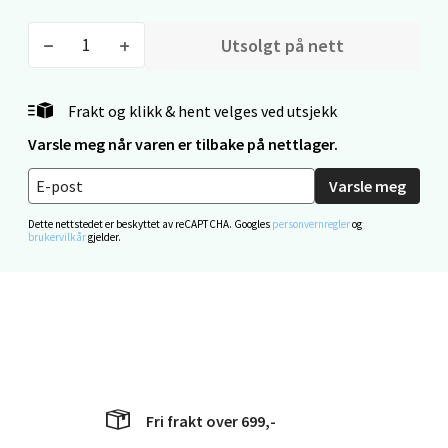
Åpent i dag 10-20
Utsolgt på nett
0 i butikk
Velg
Frakt og klikk & hent velges ved utsjekk
Varsle meg når varen er tilbake på nettlager.
Varsle meg
Mo i Rana - Thon Senter Mo i Rana
Dette nettstedet er beskyttet av reCAPTCHA. Googles
personvernregler
og
brukervilkår
gjelder.
Fridtjof Nansensgate 22, 8622 Mo i Rana
Åpent i dag 09-19
0 i butikk
Velg
Fri frakt over 699,-