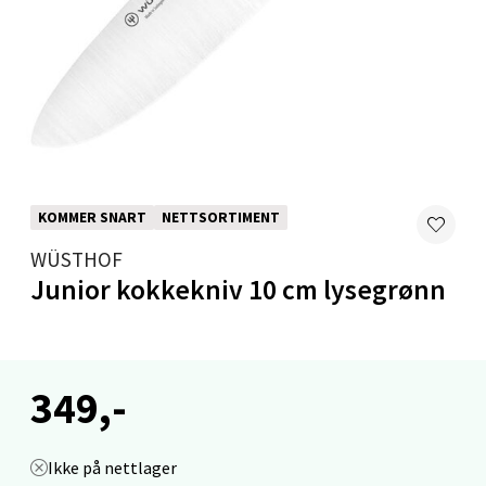
Velg
Levanger - Magneten
Moafjæra 14, 7606 Levanger
KOMMER SNART
NETTSORTIMENT
Åpent i dag 10-20
WÜSTHOF
0 i butikk
Junior kokkekniv 10 cm lysegrønn
Velg
349,-
Mandal - Alti Mandal
Ikke på nettlager
Skarvøyveien 55, 4517 Mandal