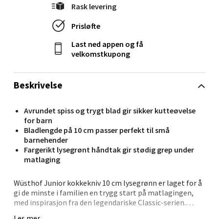
Ålesund - Thon Senter Moa
Rask levering
Prisløfte
Langelandsvegen 25, 6010 Ålesund
Åpent i dag 10-20
Last ned appen og få
velkomstkupong
0 i butikk
Velg
Beskrivelse
Avrundet spiss og trygt blad gir sikker kutteøvelse
for barn
Molde - Moldetorget
Bladlengde på 10 cm passer perfekt til små
barnehender
Fargerikt lysegrønt håndtak gir stødig grep under
Torget 1, 6413 Molde
matlaging
Åpent i dag 10-20
0 i butikk
Wüsthof Junior kokkekniv 10 cm lysegrønn er laget for å
gi de minste i familien en trygg start på matlagingen,
med inspirasjon fra den legendariske Classic-serien.
Velg
Kniven har den samme klassiske formen, det
Les mer