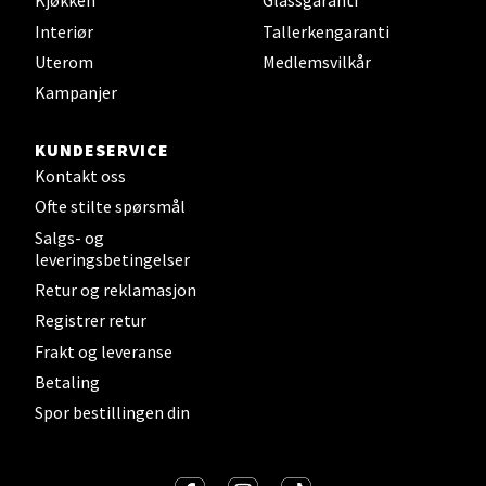
Kjøkken
Glassgaranti
Interiør
Tallerkengaranti
Velg
Uterom
Medlemsvilkår
Kampanjer
KUNDESERVICE
Steinkjer - Thon Senter Steinkjer
Kontakt oss
Ofte stilte spørsmål
Sjøfartsgata 2, 7714 Steinkjer
Åpent i dag 10-20
Salgs- og
leveringsbetingelser
0 i butikk
Retur og reklamasjon
Registrer retur
Velg
Frakt og leveranse
Betaling
Spor bestillingen din
Leirvik - Stord