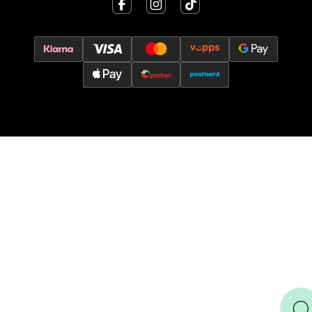
Torgbakken 2, 5401 Stord
Åpent i dag 10-17
0 i butikk
Velg
Oslo - Thon Senter Storo
Vitaminveien 7 - 9, 0485 Oslo
Åpent i dag 10-21
0 i butikk
Velg