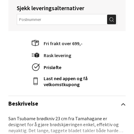
Langelandsvegen 25, 6010 Ålesund
Sjekk leveringsalternativer
Åpent i dag 10-18
0 i butikk
Velg
Fri frakt over 699,-
Rask levering
Prisløfte
Molde - Moldetorget
Last ned appen og få
Torget 1, 6413 Molde
velkomstkupong
Åpent i dag 10-18
0 i butikk
Beskrivelse
Velg
San Tsubame brødkniv 23 cm fra Tamahagane er
designet for å gjøre brødskjæringen enkel, effektiv og
nøyaktig. Det lange, taggete bladet takler både harde