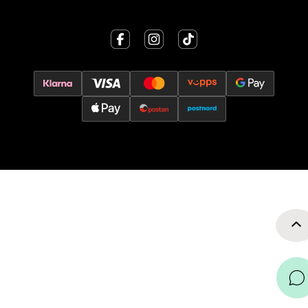
0 i butikk
Velg
Oslo - Thon Senter Storo
Vitaminveien 7 - 9, 0485 Oslo
Åpent i dag 10-19
0 i butikk
Velg
Lillehammer - Strandtorget