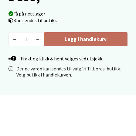
0 i butikk
Få på nettlager
Kan sendes til butikk
Velg
Legg i handlekurv
Mo i Rana - Thon Senter Mo i Rana
Frakt og klikk & hent velges ved utsjekk
Fridtjof Nansensgate 22, 8622 Mo i Rana
Denne varen kan sendes til valgfri Tilbords-butikk.
Åpent i dag 10-18
Velg butikk i handlekurven.
0 i butikk
Velg
Ålesund - Thon Senter Moa