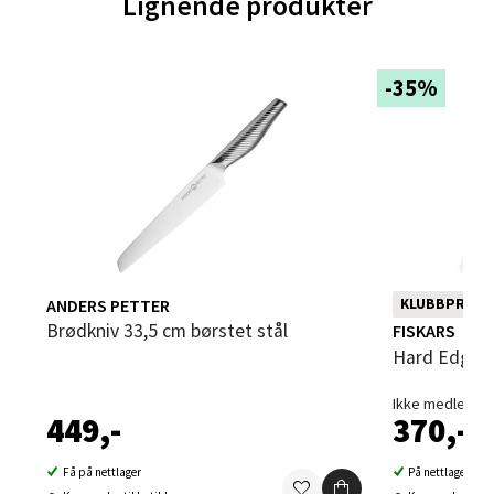
Lignende produkter
Sartorvegen 12, 5353 Straume
Åpent i dag 10-18
-35%
0 i butikk
Velg
Trondheim - Sirkus Shopping
ANDERS PETTER
KLUBBPRIS
Falkenborgveien 5, 7044 Trondheim
Brødkniv 33,5 cm børstet stål
FISKARS
Åpent i dag 09-20
Hard Edge 
0 i butikk
Ikke medlem 56
449,-
370,-
Velg
Få på nettlager
På nettlager