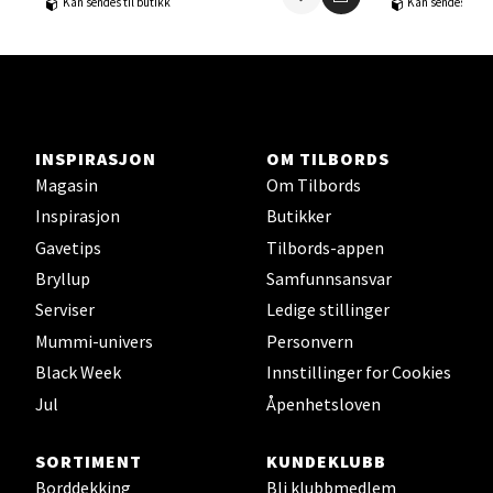
Kan sendes til butikk
Kan sendes til b
Ski - Thon Senter Ski
Ski Storsenter, Jernbanesvingen 6, 1400 Ski
Åpent i dag 10-19
INSPIRASJON
OM TILBORDS
0 i butikk
Magasin
Om Tilbords
Inspirasjon
Butikker
Velg
Gavetips
Tilbords-appen
Bryllup
Samfunnsansvar
Serviser
Ledige stillinger
Sortland - Sortland Storsenter
Mummi-univers
Personvern
Black Week
Innstillinger for Cookies
Strangata 26, 8400 Sortland
Jul
Åpenhetsloven
Åpent i dag 10-16
0 i butikk
SORTIMENT
KUNDEKLUBB
Borddekking
Bli klubbmedlem