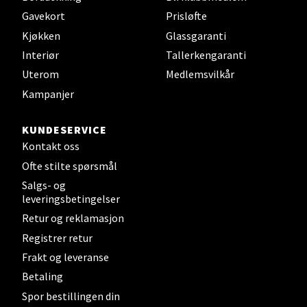
Velg
Gavekort
Prisløfte
Kjøkken
Glassgaranti
Interiør
Tallerkengaranti
Uterom
Medlemsvilkår
Steinkjer - Thon Senter Steinkjer
Kampanjer
Sjøfartsgata 2, 7714 Steinkjer
Åpent i dag 10-18
KUNDESERVICE
Kontakt oss
0 i butikk
Ofte stilte spørsmål
Salgs- og
Velg
leveringsbetingelser
Retur og reklamasjon
Registrer retur
Leirvik - Stord
Frakt og leveranse
Betaling
Torgbakken 2, 5401 Stord
Spor bestillingen din
Åpent i dag 10-15